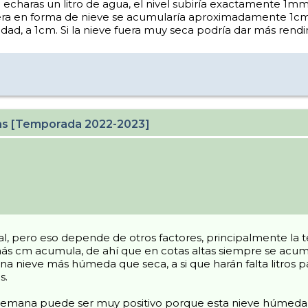
e echaras un litro de agua, el nivel subiría exactamente 1mm 
uera en forma de nieve se acumularía aproximadamente 1cm 
d, a 1cm. Si la nieve fuera muy seca podría dar más rend
cas [Temporada 2022-2023]
, pero eso depende de otros factores, principalmente la 
y más cm acumula, de ahí que en cotas altas siempre se a
una nieve más húmeda que seca, a si que harán falta litros
s.
 semana puede ser muy positivo porque esta nieve húmeda 