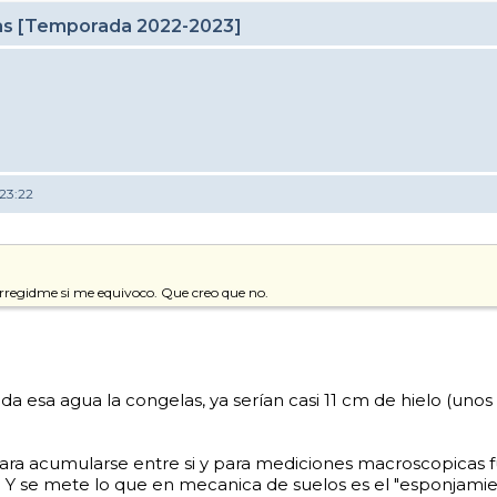
cas [Temporada 2022-2023]
23:22
rregidme si me equivoco. Que creo que no.
oda esa agua la congelas, ya serían casi 11 cm de hielo (un
 para acumularse entre si y para mediciones macroscopicas 
ire. Y se mete lo que en mecanica de suelos es el "esponjam