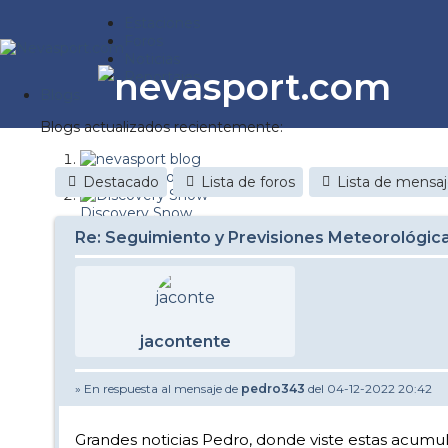
Estaciones
Foros
Noticias
Reportajes
Blogs
Blogs actualizados recientemente:
nevasport blog
Destacado
Lista de foros
Lista de mensa
Discovery Snow
Re: Seguimiento y Previsiones Meteorológi
Brasil
It's a powder da
Diario de un friki
jacontente
Nevasport Chile
» En respuesta al mensaje de
pedro343
del 04-12-2022 20:42
Revista NIX
Metiendo Cantos
Grandes noticias Pedro, donde viste estas acumu