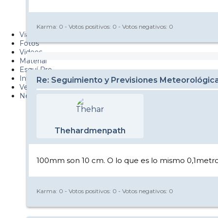
PUCAF - Blog
Esquiaryviajar.com
Karma:
0
- Votos positivos:
0
- Votos negativos:
0
Viajes
Fotos
Videos
Material
Esquí Pro
Infonieve
Re: Seguimiento y Previsiones Meteorológi
Verano
Nevalog
Thehardmenpath
100mm son 10 cm. O lo que es lo mismo 0,1metro
Karma:
0
- Votos positivos:
0
- Votos negativos:
0