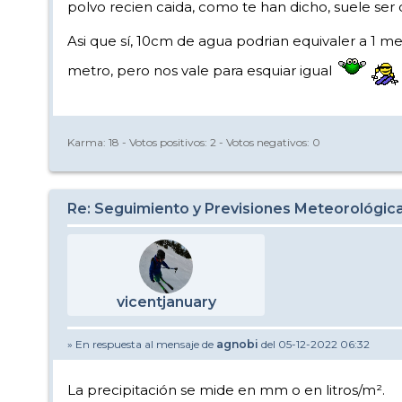
polvo recien caida, como te han dicho, suele ser d
Asi que sí, 10cm de agua podrian equivaler a 1 m
metro, pero nos vale para esquiar igual
Karma:
18
- Votos positivos:
2
- Votos negativos:
0
Re: Seguimiento y Previsiones Meteorológi
vicentjanuary
» En respuesta al mensaje de
agnobi
del 05-12-2022 06:32
La precipitación se mide en mm o en litros/m².