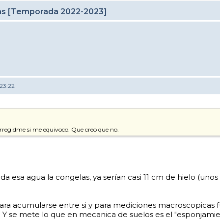
cas [Temporada 2022-2023]
23:22
rregidme si me equivoco. Que creo que no.
oda esa agua la congelas, ya serían casi 11 cm de hielo (un
 para acumularse entre si y para mediciones macroscopicas 
ire. Y se mete lo que en mecanica de suelos es el "esponjam