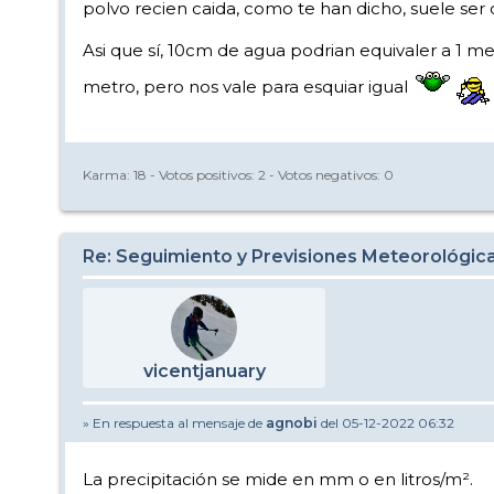
polvo recien caida, como te han dicho, suele ser d
Asi que sí, 10cm de agua podrian equivaler a 1 m
metro, pero nos vale para esquiar igual
Karma:
18
- Votos positivos:
2
- Votos negativos:
0
Re: Seguimiento y Previsiones Meteorológi
vicentjanuary
» En respuesta al mensaje de
agnobi
del 05-12-2022 06:32
La precipitación se mide en mm o en litros/m².