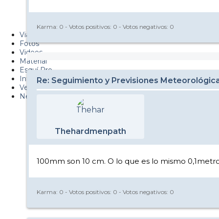
Metiendo Cantos
PUCAF - Blog
Karma:
0
- Votos positivos:
0
- Votos negativos:
0
Viajes
Fotos
Videos
Material
Esquí Pro
Infonieve
Re: Seguimiento y Previsiones Meteorológi
Verano
Nevalog
Thehardmenpath
100mm son 10 cm. O lo que es lo mismo 0,1metro
Karma:
0
- Votos positivos:
0
- Votos negativos:
0