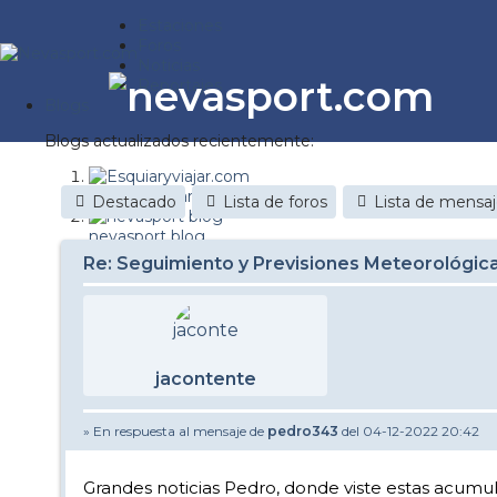
Estaciones
Foros
Noticias
Reportajes
Blogs
Blogs actualizados recientemente:
Esquiaryviajar.com
Destacado
Lista de foros
Lista de mensa
nevasport blog
Re: Seguimiento y Previsiones Meteorológi
Discovery Snow
Brasil
It's a powder da
jacontente
Diario de un friki
» En respuesta al mensaje de
pedro343
del 04-12-2022 20:42
Nevasport Chile
Revista NIX
Grandes noticias Pedro, donde viste estas acumu