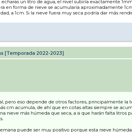
e echaras un litro de agua, el nivel subiría exactamente 1mm 
uera en forma de nieve se acumularía aproximadamente 1cm 
d, a 1cm. Si la nieve fuera muy seca podría dar más rend
cas [Temporada 2022-2023]
, pero eso depende de otros factores, principalmente la 
y más cm acumula, de ahí que en cotas altas siempre se a
una nieve más húmeda que seca, a si que harán falta litros
s.
 semana puede ser muy positivo porque esta nieve húmeda 