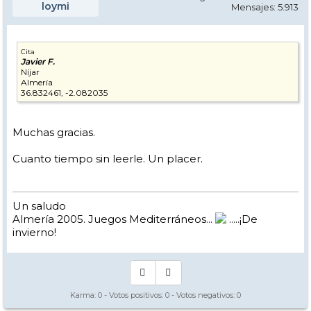
loymi
Mensajes: 5.913
Cita
Javier F.
Níjar
Almería
36.832461, -2.082035
Muchas gracias.
Cuanto tiempo sin leerle. Un placer.
Un saludo
Almería 2005. Juegos Mediterráneos...
.....¡De
invierno!
Karma:
0
- Votos positivos:
0
- Votos negativos:
0