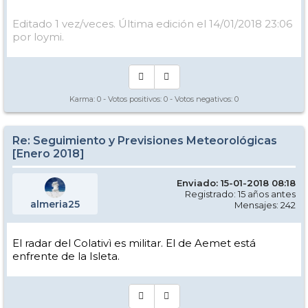
Editado 1 vez/veces. Última edición el 14/01/2018 23:06
por loymi.
Karma:
0
- Votos positivos:
0
- Votos negativos:
0
Re: Seguimiento y Previsiones Meteorológicas
[Enero 2018]
Enviado: 15-01-2018 08:18
Registrado: 15 años antes
almeria25
Mensajes: 242
El radar del Colativì es militar. El de Aemet está
enfrente de la Isleta.