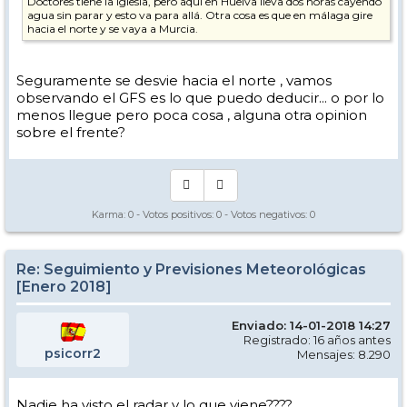
Doctores tiene la Iglesia, pero aquí en Huelva lleva dos horas cayendo
agua sin parar y esto va para allá. Otra cosa es que en málaga gire
hacia el norte y se vaya a Murcia.
Seguramente se desvie hacia el norte , vamos
observando el GFS es lo que puedo deducir... o por lo
menos llegue pero poca cosa , alguna otra opinion
sobre el frente?
Karma:
0
- Votos positivos:
0
- Votos negativos:
0
Re: Seguimiento y Previsiones Meteorológicas
[Enero 2018]
Enviado: 14-01-2018 14:27
Registrado: 16 años antes
psicorr2
Mensajes: 8.290
Nadie ha visto el radar y lo que viene????