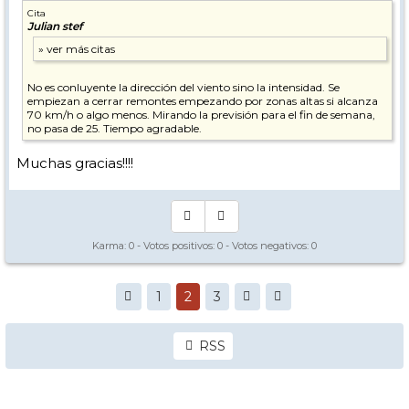
Cita
Julian stef
No es conluyente la dirección del viento sino la intensidad. Se
empiezan a cerrar remontes empezando por zonas altas si alcanza
70 km/h o algo menos. Mirando la previsión para el fin de semana,
no pasa de 25. Tiempo agradable.
Muchas gracias!!!!
Karma:
0
- Votos positivos:
0
- Votos negativos:
0
1
2
3
RSS