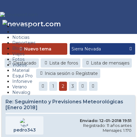
Estaciones
Foros
Noticias
Reportajes
Blogs
Nuevo tema
Viajes
Fotos
Destacado
Lista de foros
Lista de mensajes
Videos
Material
Inicia sesión o Regístrate
Esquí Pro
Infonieve
1
2
3
Verano
Nevalog
Re: Seguimiento y Previsiones Meteorológicas
[Enero 2018]
Enviado: 12-01-2018 19:51
Registrado: 11 años antes
pedro343
Mensajes: 1.170