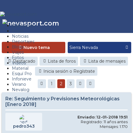
Estaciones
Foros
Noticias
Reportajes
Blogs
Nuevo tema
Viajes
Fotos
Destacado
Lista de foros
Lista de mensajes
Videos
Material
Inicia sesión o Regístrate
Esquí Pro
Infonieve
1
2
3
Verano
Nevalog
Re: Seguimiento y Previsiones Meteorológicas
[Enero 2018]
Enviado: 12-01-2018 19:51
Registrado: 11 años antes
pedro343
Mensajes: 1.170