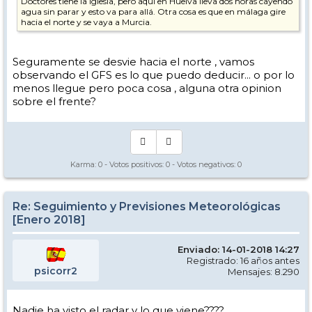
Doctores tiene la Iglesia, pero aquí en Huelva lleva dos horas cayendo
agua sin parar y esto va para allá. Otra cosa es que en málaga gire
hacia el norte y se vaya a Murcia.
Seguramente se desvie hacia el norte , vamos
observando el GFS es lo que puedo deducir... o por lo
menos llegue pero poca cosa , alguna otra opinion
sobre el frente?
Karma:
0
- Votos positivos:
0
- Votos negativos:
0
Re: Seguimiento y Previsiones Meteorológicas
[Enero 2018]
Enviado: 14-01-2018 14:27
Registrado: 16 años antes
psicorr2
Mensajes: 8.290
Nadie ha visto el radar y lo que viene????