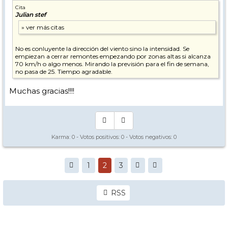
Cita
Julian stef
No es conluyente la dirección del viento sino la intensidad. Se
empiezan a cerrar remontes empezando por zonas altas si alcanza
70 km/h o algo menos. Mirando la previsión para el fin de semana,
no pasa de 25. Tiempo agradable.
Muchas gracias!!!!
Karma:
0
- Votos positivos:
0
- Votos negativos:
0
1
2
3
RSS