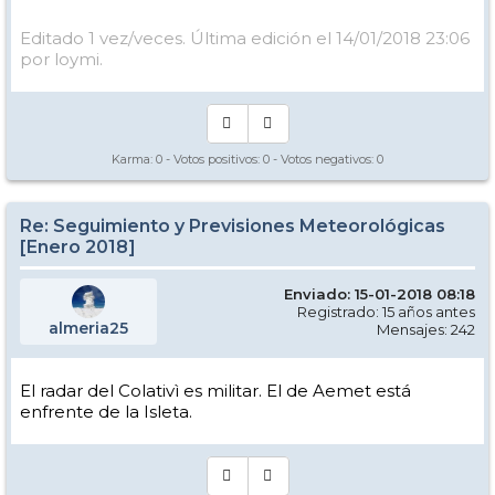
Editado 1 vez/veces. Última edición el 14/01/2018 23:06
por loymi.
Karma:
0
- Votos positivos:
0
- Votos negativos:
0
Re: Seguimiento y Previsiones Meteorológicas
[Enero 2018]
Enviado: 15-01-2018 08:18
Registrado: 15 años antes
almeria25
Mensajes: 242
El radar del Colativì es militar. El de Aemet está
enfrente de la Isleta.