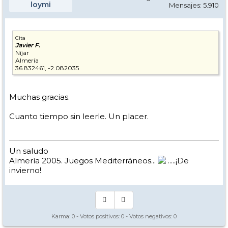
loymi
Mensajes: 5.910
Cita
Javier F.
Níjar
Almería
36.832461, -2.082035
Muchas gracias.
Cuanto tiempo sin leerle. Un placer.
Un saludo
Almería 2005. Juegos Mediterráneos...
.....¡De
invierno!
Karma:
0
- Votos positivos:
0
- Votos negativos:
0