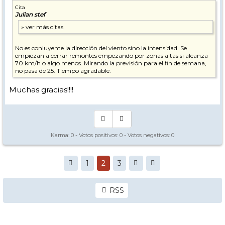
Cita
Julian stef
No es conluyente la dirección del viento sino la intensidad. Se
empiezan a cerrar remontes empezando por zonas altas si alcanza
70 km/h o algo menos. Mirando la previsión para el fin de semana,
no pasa de 25. Tiempo agradable.
Muchas gracias!!!!
Karma:
0
- Votos positivos:
0
- Votos negativos:
0
1
2
3
RSS