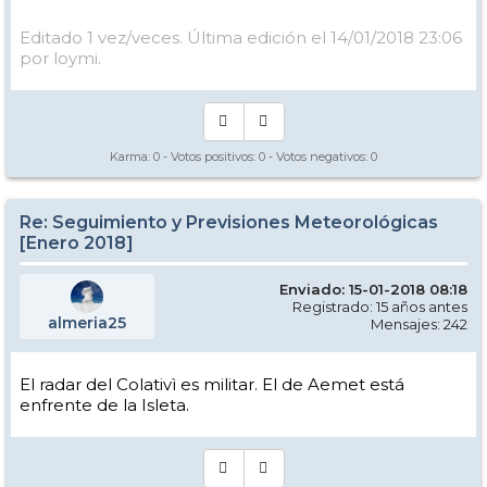
Editado 1 vez/veces. Última edición el 14/01/2018 23:06
por loymi.
Karma:
0
- Votos positivos:
0
- Votos negativos:
0
Re: Seguimiento y Previsiones Meteorológicas
[Enero 2018]
Enviado: 15-01-2018 08:18
Registrado: 15 años antes
almeria25
Mensajes: 242
El radar del Colativì es militar. El de Aemet está
enfrente de la Isleta.