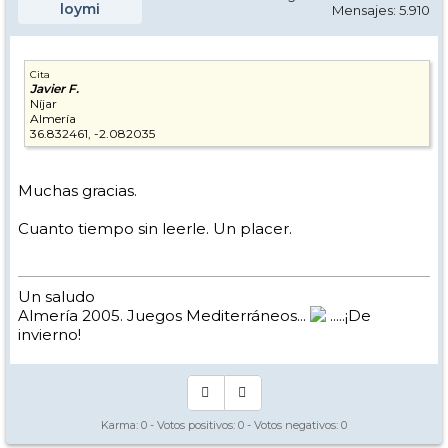
loymi
Mensajes: 5.910
Cita
Javier F.
Níjar
Almería
36.832461, -2.082035
Muchas gracias.
Cuanto tiempo sin leerle. Un placer.
Un saludo
Almería 2005. Juegos Mediterráneos...
.....¡De
invierno!
Karma:
0
- Votos positivos:
0
- Votos negativos:
0