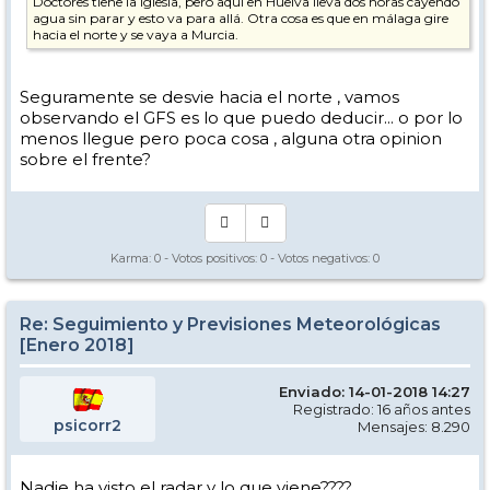
Doctores tiene la Iglesia, pero aquí en Huelva lleva dos horas cayendo
agua sin parar y esto va para allá. Otra cosa es que en málaga gire
hacia el norte y se vaya a Murcia.
Seguramente se desvie hacia el norte , vamos
observando el GFS es lo que puedo deducir... o por lo
menos llegue pero poca cosa , alguna otra opinion
sobre el frente?
Karma:
0
- Votos positivos:
0
- Votos negativos:
0
Re: Seguimiento y Previsiones Meteorológicas
[Enero 2018]
Enviado: 14-01-2018 14:27
Registrado: 16 años antes
psicorr2
Mensajes: 8.290
Nadie ha visto el radar y lo que viene????