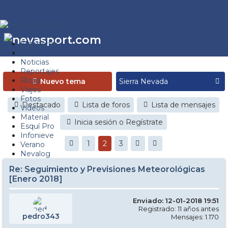
Estaciones
Foros
Noticias
Reportajes
Blogs
Nuevo tema
Viajes
Fotos
Destacado
Lista de foros
Lista de mensajes
Videos
Material
Inicia sesión o Regístrate
Esquí Pro
Infonieve
1
2
3
Verano
Nevalog
Re: Seguimiento y Previsiones Meteorológicas
[Enero 2018]
Enviado: 12-01-2018 19:51
Registrado: 11 años antes
pedro343
Mensajes: 1.170