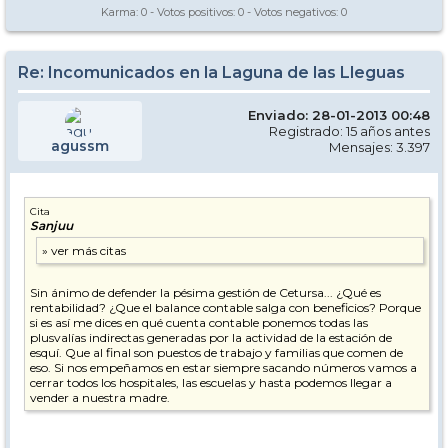
Karma:
0
- Votos positivos:
0
- Votos negativos:
0
Re: Incomunicados en la Laguna de las Lleguas
Enviado: 28-01-2013 00:48
Registrado: 15 años antes
agussm
Mensajes: 3.397
Cita
Sanjuu
Sin ánimo de defender la pésima gestión de Cetursa... ¿Qué es
rentabilidad? ¿Que el balance contable salga con beneficios? Porque
si es así me dices en qué cuenta contable ponemos todas las
plusvalías indirectas generadas por la actividad de la estación de
esquí. Que al final son puestos de trabajo y familias que comen de
eso. Si nos empeñamos en estar siempre sacando números vamos a
cerrar todos los hospitales, las escuelas y hasta podemos llegar a
vender a nuestra madre.