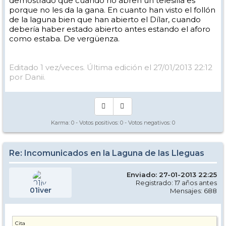
demostrado que cuando no abren un telesilla es
porque no les da la gana. En cuanto han visto el follón
de la laguna bien que han abierto el Dílar, cuando
debería haber estado abierto antes estando el aforo
como estaba. De vergüenza.
Editado 1 vez/veces. Última edición el 27/01/2013 22:12
por Danii.
Karma:
0
- Votos positivos:
0
- Votos negativos:
0
Re: Incomunicados en la Laguna de las Lleguas
Enviado: 27-01-2013 22:25
Registrado: 17 años antes
01iver
Mensajes: 688
Cita