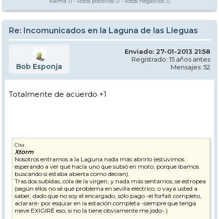
Karma:
0
- Votos positivos:
0
- Votos negativos:
0
Re: Incomunicados en la Laguna de las Lleguas
Enviado: 27-01-2013 21:58
Registrado: 15 años antes
Bob Esponja
Mensajes: 52
Totalmente de acuerdo +1
Cita
Xtorm
Nosotros entramos a la Laguna nada más abrirlo (estuvimos
esperando a ver qué hacía uno que subió en moto, porque ibamos
buscando si estaba abierta como decían).
Tras dos subidas, cola de la virgen, y nada más sentarnos, se estropea
(según ellos no sé qué problema en sevilla eléctrico, o vaya usted a
saber, dado que no soy el encargado, sólo pago -el forfait completo,
aclararé- por esquiar en la estación completa -siempre que tenga
nieve EXIGIRÉ eso, si no la tiene obviamente me jodo-.)