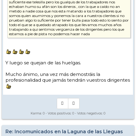
suficiente ese telesilla pero los gualquis de los trabajadores nos
echaban humo su afán son los dineros , con la que a caído no an
metido a nadie cosa que nos esta matando a los trabajadores que
somos quien asumimos y ponemos la cara a nuestros clientes si no
prueban algo lo suficiente por tener bulla pasa todo esto lo siento por
todo el que se a quedado atrapado los que llevamos muchos años
trabajando a qui sentimos vergüenza de los dirigentes pero los que
estamos a pie de pista no podemos hacer nada
Y luego se quejan de las huelgas.
Mucho ánimo, una vez más demostráis la
profesionalidad que jamás tendrán vuestros dirigentes
Karma:
0
- Votos positivos:
0
- Votos negativos:
0
Re: Incomunicados en la Laguna de las Lleguas