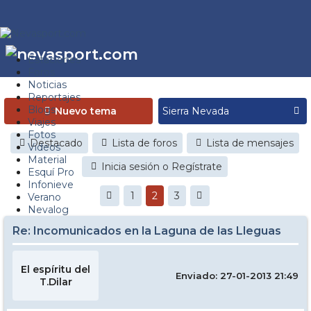
Estaciones
Foros
Noticias
Reportajes
Blogs
Nuevo tema
Viajes
Fotos
Destacado
Lista de foros
Lista de mensajes
Videos
Material
Inicia sesión o Regístrate
Esquí Pro
Infonieve
1
2
3
Verano
Nevalog
Re: Incomunicados en la Laguna de las Lleguas
El espíritu del
Enviado: 27-01-2013 21:49
T.Dilar