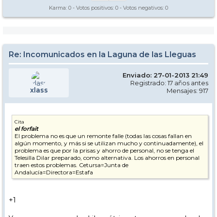
Karma:
0
- Votos positivos:
0
- Votos negativos:
0
Re: Incomunicados en la Laguna de las Lleguas
Enviado: 27-01-2013 21:49
Registrado: 17 años antes
xlass
Mensajes: 917
Cita
el forfait
El problema no es que un remonte falle (todas las cosas fallan en
algún momento, y más si se utilizan mucho y continuadamente), el
problema es que por la prisas y ahorro de personal, no se tenga el
Telesilla Dilar preparado, como alternativa. Los ahorros en personal
traen estos problemas. Cetursa=Junta de
Andalucía=Directora=Estafa
+1