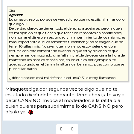
Cita
agussm
Luismasur, repito porque de verdad creo que no estáis ni mirando lo
que digo!!!!
De verdad claro que tienen todo el derecho a quejarse, pero la queja
en mi opinión es que tienen que tener los remontes en condiciones,
no ahorrar el dinero en seguridad y mantenimiento de los mismo, es
más importante que los remontes funcionen y no se caigan que no
tener 10 sillas más. No se en que momento estoy defendiendo a
cetursa con este comentario cuando lo que estoy diciendo es que
siempre han demostrado una falta increíble de decencia a la hora de
mantener los medios mecánicos, en los cuales por ejemplo si te
quedas colgado en el Jara a la altura del barranco pues como que se
puede liar parda.
¿ dónde narices está mi defensa a cetursa? Si le estoy llamando
incompetente y que juega con la vida de las personas!!!!
Miraquetediga,por segunda vez te digo que no te
En cuanto al que me llama ignorante, espero que se pase un
insultado diciéndote ignorante. Pero ahora,si te voy a
moderador por aquí... Si borra algo mío pues también me parecerá
decir CANSINO. Invoca al moderador, a la ratita o a
bien. Una cosa es que pueda estar equivocado, no conozco los
primeros años y pensaba que el antiguo dilar era posterior al ts de la
quien quieras para suprimirme lo de CANSINO pero
laguna, pero si os parece normal insultar en vez de decir oye mira te
déjalo ya.
estas equivocando, pues bueno, no me verás insultarte si veo que te
equivocas en algo, como tu has hecho conmigo, riéndote en dos
mensajes