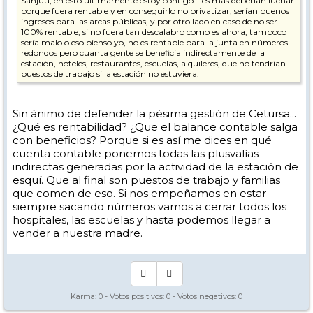
Sanjuu, en esto últimamente estoy contigo... es más deberían luchar
porque fuera rentable y en conseguirlo no privatizar, serían buenos
ingresos para las arcas públicas, y por otro lado en caso de no ser
100% rentable, si no fuera tan descalabro como es ahora, tampoco
sería malo o eso pienso yo, no es rentable para la junta en números
redondos pero cuanta gente se beneficia indirectamente de la
estación, hoteles, restaurantes, escuelas, alquileres, que no tendrían
puestos de trabajo si la estación no estuviera.
Sin ánimo de defender la pésima gestión de Cetursa...
¿Qué es rentabilidad? ¿Que el balance contable salga
con beneficios? Porque si es así me dices en qué
cuenta contable ponemos todas las plusvalías
indirectas generadas por la actividad de la estación de
esquí. Que al final son puestos de trabajo y familias
que comen de eso. Si nos empeñamos en estar
siempre sacando números vamos a cerrar todos los
hospitales, las escuelas y hasta podemos llegar a
vender a nuestra madre.
Karma:
0
- Votos positivos:
0
- Votos negativos:
0