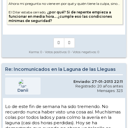
Ahora mi pregunta no viene en por qué y quién tiene la culpa, sino...
El Dilar estaba cerrado,
¿por qué? Si de repente empieza a
funcionar en media hora... ¿cumple eso las condiciones
mínimas de seguridad?
Ya que, si no estaba funcionando, por qué motivo no puedo hacer
uso de él.
Y si el motivo era justificado, ¿cómo de repente suben gente en un
telesilla que no estaba listo?
Sólo me gustaría obtener respuesta a esas preguntas, ya que unas
Karma:
0
- Votos positivos:
0
- Votos negativos:
0
horas de esquí perdidas, son aceptables. Montar gente en un telesilla
son cumplir todas las condiciones necesarias para funcionar, de ser
así, en ningún caso me lo parecería.
Re: Incomunicados en la Laguna de las Lleguas
Saludos.
Enviado: 27-01-2013 22:11
Registrado: 20 años antes
Danii
Mensajes: 323
Lo de este fin de semana ha sido tremendo. No
recuerdo nunca haber visto una cosa así. Muchísimas
colas por todos lados y para colmo la avería en la
laguna (casi dos horas perdidas). Hoy se ha