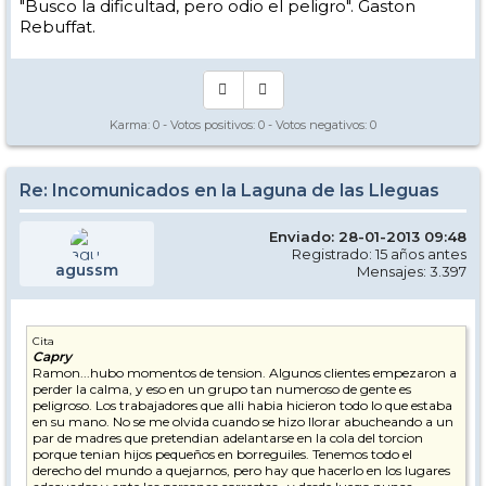
"Busco la dificultad, pero odio el peligro". Gaston
Rebuffat.
Karma:
0
- Votos positivos:
0
- Votos negativos:
0
Re: Incomunicados en la Laguna de las Lleguas
Enviado: 28-01-2013 09:48
Registrado: 15 años antes
agussm
Mensajes: 3.397
Cita
Capry
Ramon...hubo momentos de tension. Algunos clientes empezaron a
perder la calma, y eso en un grupo tan numeroso de gente es
peligroso. Los trabajadores que alli habia hicieron todo lo que estaba
en su mano. No se me olvida cuando se hizo llorar abucheando a un
par de madres que pretendian adelantarse en la cola del torcion
porque tenian hijos pequeños en borreguiles. Tenemos todo el
derecho del mundo a quejarnos, pero hay que hacerlo en los lugares