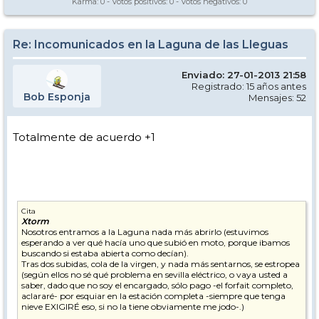
Karma:
0
- Votos positivos:
0
- Votos negativos:
0
Re: Incomunicados en la Laguna de las Lleguas
Enviado: 27-01-2013 21:58
Registrado: 15 años antes
Bob Esponja
Mensajes: 52
Totalmente de acuerdo +1
Cita
Xtorm
Nosotros entramos a la Laguna nada más abrirlo (estuvimos
esperando a ver qué hacía uno que subió en moto, porque ibamos
buscando si estaba abierta como decían).
Tras dos subidas, cola de la virgen, y nada más sentarnos, se estropea
(según ellos no sé qué problema en sevilla eléctrico, o vaya usted a
saber, dado que no soy el encargado, sólo pago -el forfait completo,
aclararé- por esquiar en la estación completa -siempre que tenga
nieve EXIGIRÉ eso, si no la tiene obviamente me jodo-.)