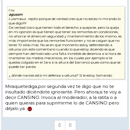
Cita
agussm
Luismasur, repito porque de verdad creo que no estáis ni mirando lo
que digo!!!!
De verdad claro que tienen todo el derecho a quejarse, pero la queja
en mi opinión es que tienen que tener los remontes en condiciones,
no ahorrar el dinero en seguridad y mantenimiento de los mismo, es
más importante que los remontes funcionen y no se caigan que no
tener 10 sillas más. No se en que momento estoy defendiendo a
cetursa con este comentario cuando lo que estoy diciendo es que
siempre han demostrado una falta increíble de decencia a la hora de
mantener los medios mecánicos, en los cuales por ejemplo si te
quedas colgado en el Jara a la altura del barranco pues como que se
puede liar parda.
¿ dónde narices está mi defensa a cetursa? Si le estoy llamando
incompetente y que juega con la vida de las personas!!!!
Miraquetediga,por segunda vez te digo que no te
En cuanto al que me llama ignorante, espero que se pase un
insultado diciéndote ignorante. Pero ahora,si te voy a
moderador por aquí... Si borra algo mío pues también me parecerá
decir CANSINO. Invoca al moderador, a la ratita o a
bien. Una cosa es que pueda estar equivocado, no conozco los
primeros años y pensaba que el antiguo dilar era posterior al ts de la
quien quieras para suprimirme lo de CANSINO pero
laguna, pero si os parece normal insultar en vez de decir oye mira te
déjalo ya.
estas equivocando, pues bueno, no me verás insultarte si veo que te
equivocas en algo, como tu has hecho conmigo, riéndote en dos
mensajes