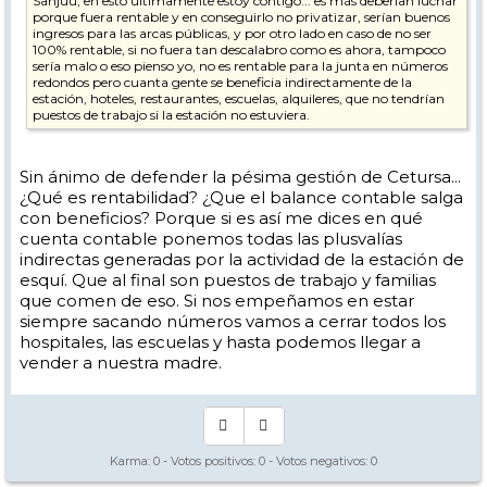
Sanjuu, en esto últimamente estoy contigo... es más deberían luchar
porque fuera rentable y en conseguirlo no privatizar, serían buenos
ingresos para las arcas públicas, y por otro lado en caso de no ser
100% rentable, si no fuera tan descalabro como es ahora, tampoco
sería malo o eso pienso yo, no es rentable para la junta en números
redondos pero cuanta gente se beneficia indirectamente de la
estación, hoteles, restaurantes, escuelas, alquileres, que no tendrían
puestos de trabajo si la estación no estuviera.
Sin ánimo de defender la pésima gestión de Cetursa...
¿Qué es rentabilidad? ¿Que el balance contable salga
con beneficios? Porque si es así me dices en qué
cuenta contable ponemos todas las plusvalías
indirectas generadas por la actividad de la estación de
esquí. Que al final son puestos de trabajo y familias
que comen de eso. Si nos empeñamos en estar
siempre sacando números vamos a cerrar todos los
hospitales, las escuelas y hasta podemos llegar a
vender a nuestra madre.
Karma:
0
- Votos positivos:
0
- Votos negativos:
0