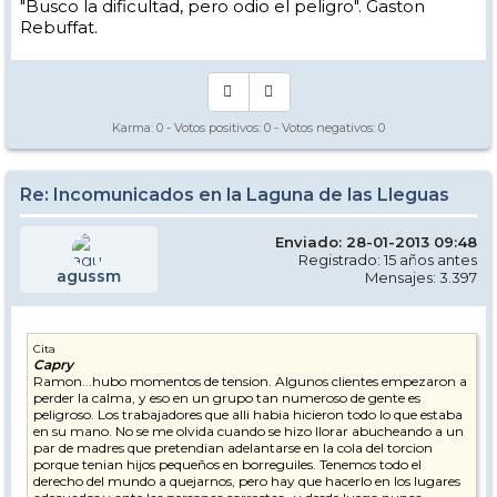
"Busco la dificultad, pero odio el peligro". Gaston
Rebuffat.
Karma:
0
- Votos positivos:
0
- Votos negativos:
0
Re: Incomunicados en la Laguna de las Lleguas
Enviado: 28-01-2013 09:48
Registrado: 15 años antes
agussm
Mensajes: 3.397
Cita
Capry
Ramon...hubo momentos de tension. Algunos clientes empezaron a
perder la calma, y eso en un grupo tan numeroso de gente es
peligroso. Los trabajadores que alli habia hicieron todo lo que estaba
en su mano. No se me olvida cuando se hizo llorar abucheando a un
par de madres que pretendian adelantarse en la cola del torcion
porque tenian hijos pequeños en borreguiles. Tenemos todo el
derecho del mundo a quejarnos, pero hay que hacerlo en los lugares