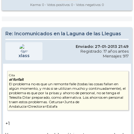
Karma:
0
- Votos positivos:
0
- Votos negativos:
0
Re: Incomunicados en la Laguna de las Lleguas
Enviado: 27-01-2013 21:49
Registrado: 17 años antes
xlass
Mensajes: 917
Cita
el forfait
El problema no es que un remonte falle (todas las cosas fallan en
algún momento, y más si se utilizan mucho y continuadamente), el
problema es que por la prisas y ahorro de personal, no se tenga el
Telesilla Dilar preparado, como alternativa. Los ahorros en personal
traen estos problemas. Cetursa=Junta de
Andalucía=Directora=Estafa
+1