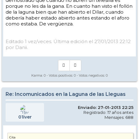
demostrado que cuando no abren un telesilla es
porque no les da la gana. En cuanto han visto el follón
de la laguna bien que han abierto el Dílar, cuando
debería haber estado abierto antes estando el aforo
como estaba. De vergüenza.
Editado 1 vez/veces. Última edición el 27/01/2013 22:12
por Danii.
Karma:
0
- Votos positivos:
0
- Votos negativos:
0
Re: Incomunicados en la Laguna de las Lleguas
Enviado: 27-01-2013 22:25
Registrado: 17 años antes
01iver
Mensajes: 688
Cita