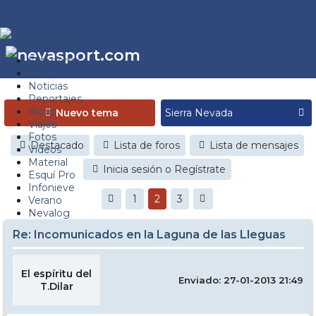
Estaciones
Foros
Noticias
Reportajes
Blogs
Nuevo tema
Viajes
Fotos
Destacado
Lista de foros
Lista de mensajes
Videos
Material
Inicia sesión o Regístrate
Esquí Pro
Infonieve
1
2
3
Verano
Nevalog
Re: Incomunicados en la Laguna de las Lleguas
El espíritu del
Enviado: 27-01-2013 21:49
T.Dilar