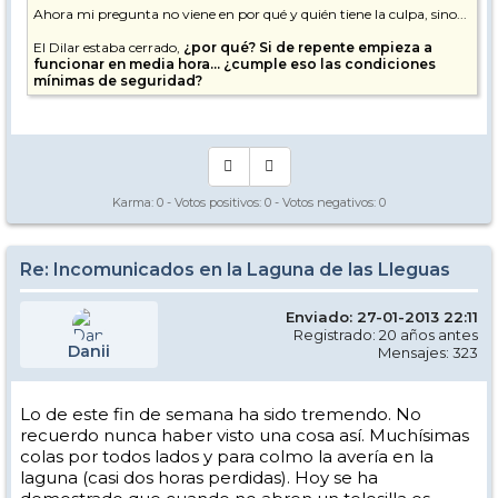
Ahora mi pregunta no viene en por qué y quién tiene la culpa, sino...
El Dilar estaba cerrado,
¿por qué? Si de repente empieza a
funcionar en media hora... ¿cumple eso las condiciones
mínimas de seguridad?
Ya que, si no estaba funcionando, por qué motivo no puedo hacer
uso de él.
Y si el motivo era justificado, ¿cómo de repente suben gente en un
telesilla que no estaba listo?
Sólo me gustaría obtener respuesta a esas preguntas, ya que unas
Karma:
0
- Votos positivos:
0
- Votos negativos:
0
horas de esquí perdidas, son aceptables. Montar gente en un telesilla
son cumplir todas las condiciones necesarias para funcionar, de ser
así, en ningún caso me lo parecería.
Re: Incomunicados en la Laguna de las Lleguas
Saludos.
Enviado: 27-01-2013 22:11
Registrado: 20 años antes
Danii
Mensajes: 323
Lo de este fin de semana ha sido tremendo. No
recuerdo nunca haber visto una cosa así. Muchísimas
colas por todos lados y para colmo la avería en la
laguna (casi dos horas perdidas). Hoy se ha