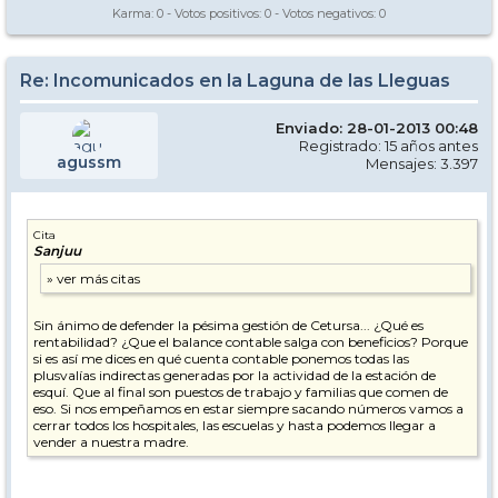
Karma:
0
- Votos positivos:
0
- Votos negativos:
0
Re: Incomunicados en la Laguna de las Lleguas
Enviado: 28-01-2013 00:48
Registrado: 15 años antes
agussm
Mensajes: 3.397
Cita
Sanjuu
Sin ánimo de defender la pésima gestión de Cetursa... ¿Qué es
rentabilidad? ¿Que el balance contable salga con beneficios? Porque
si es así me dices en qué cuenta contable ponemos todas las
plusvalías indirectas generadas por la actividad de la estación de
esquí. Que al final son puestos de trabajo y familias que comen de
eso. Si nos empeñamos en estar siempre sacando números vamos a
cerrar todos los hospitales, las escuelas y hasta podemos llegar a
vender a nuestra madre.