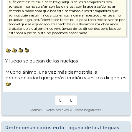
suficiente ese telesilla pero los gualquis de los trabajadores nos
echaban humo su afán son los dineros , con la que a caído no an
metido a nadie cosa que nos esta matando a los trabajadores que
somos quien asumimos y ponemos la cara a nuestros clientes si no
prueban algo lo suficiente por tener bulla pasa todo esto lo siento por
todo el que se a quedado atrapado los que llevamos muchos años
trabajando a qui sentimos vergüenza de los dirigentes pero los que
estamos a pie de pista no podemos hacer nada
Y luego se quejan de las huelgas.
Mucho ánimo, una vez más demostráis la
profesionalidad que jamás tendrán vuestros dirigentes
Karma:
0
- Votos positivos:
0
- Votos negativos:
0
Re: Incomunicados en la Laguna de las Lleguas