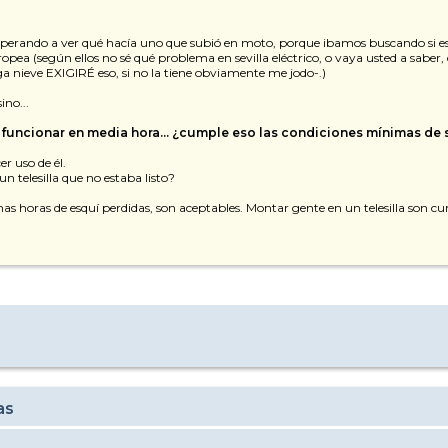
perando a ver qué hacía uno que subió en moto, porque ibamos buscando si e
ropea (según ellos no sé qué problema en sevilla eléctrico, o vaya usted a saber
a nieve EXIGIRÉ eso, si no la tiene obviamente me jodo-.)
ino...
 funcionar en media hora... ¿cumple eso las condiciones mínimas de
r uso de él.
n telesilla que no estaba listo?
s horas de esquí perdidas, son aceptables. Montar gente en un telesilla son cump
as