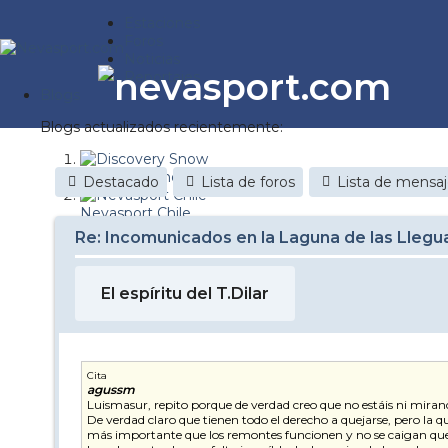
Estaciones
Foros
Noticias
Reportajes
Blogs
Blogs actualizados recientemente:
Discovery Snow
Destacado
Lista de foros
Lista de mensa
Nevasport Chile
Re: Incomunicados en la Laguna de las Llegu
Esquiaryviajar.com
nevasport blog
El espíritu del T.Dilar
Brasil
It's a powder da
Cita
agussm
Diario de un friki
Luismasur, repito porque de verdad creo que no estáis ni mirando
De verdad claro que tienen todo el derecho a quejarse, pero la 
Revista NIX
más importante que los remontes funcionen y no se caigan que 