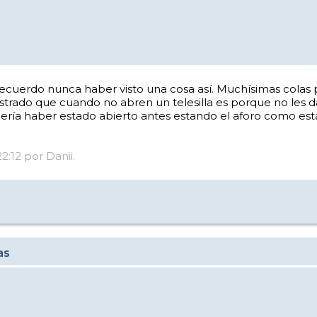
cuerdo nunca haber visto una cosa así. Muchísimas colas po
trado que cuando no abren un telesilla es porque no les da 
bería haber estado abierto antes estando el aforo como es
2:12 por Danii.
as