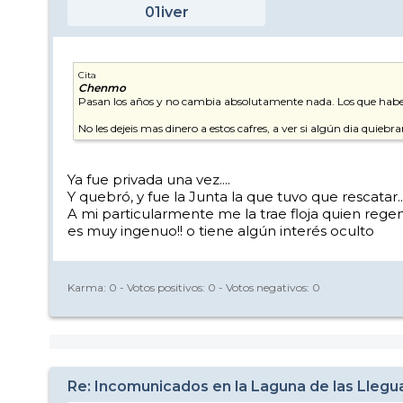
01iver
Cita
Chenmo
Pasan los años y no cambia absolutamente nada. Los que habeis
No les dejeis mas dinero a estos cafres, a ver si algún dia quiebr
Ya fue privada una vez....
Y quebró, y fue la Junta la que tuvo que rescatar..
A mi particularmente me la trae floja quien rege
es muy ingenuo!! o tiene algún interés oculto
Karma:
0
- Votos positivos:
0
- Votos negativos:
0
Re: Incomunicados en la Laguna de las Llegu