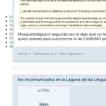
han demostrado una falta increíble de decencia a la hora de man
Metiendo Cantos
parda.
¿ dónde narices está mi defensa a cetursa? Si le estoy llamando 
PUCAF - Blog
Viajes
En cuanto al que me llama ignorante, espero que se pase un mo
Fotos
y pensaba que el antiguo dilar era posterior al ts de la laguna,
Videos
algo, como tu has hecho conmigo, riéndote en dos mensajes
Material
Esquí Pro
Miraquetediga,por segunda vez te digo que no te i
Infonieve
quien quieras para suprimirme lo de CANSINO pe
Verano
Nevalog
Karma:
0
- Votos positivos:
0
- Votos negativos:
0
Re: Incomunicados en la Laguna de las Llegu
xlass