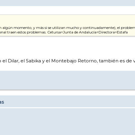
 en algún momento, y más si se utilizan mucho y continuadamente), el problema 
rsonal traen estos problemas. Cetursa=Junta de Andalucía=Directora=Estafa
 el Dilar, el Sabika y el Montebajo Retorno, también es de
as