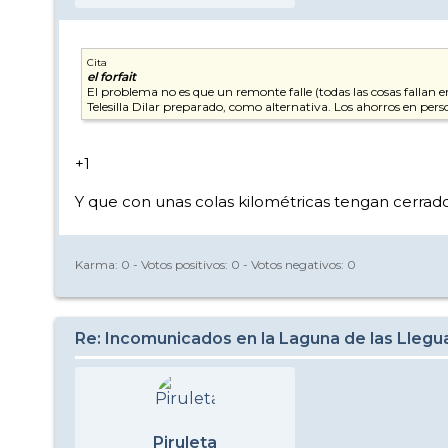
Cita
el forfait
El problema no es que un remonte falle (todas las cosas fallan
Telesilla Dilar preparado, como alternativa. Los ahorros en pe
+1
Y que con unas colas kilométricas tengan cerrado
Karma:
0
- Votos positivos:
0
- Votos negativos:
0
Re: Incomunicados en la Laguna de las Llegu
Piruleta