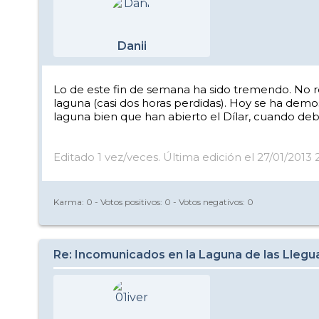
Danii
Lo de este fin de semana ha sido tremendo. No re
laguna (casi dos horas perdidas). Hoy se ha demos
laguna bien que han abierto el Dílar, cuando de
Editado 1 vez/veces. Última edición el 27/01/2013 2
Karma:
0
- Votos positivos:
0
- Votos negativos:
0
Re: Incomunicados en la Laguna de las Llegu