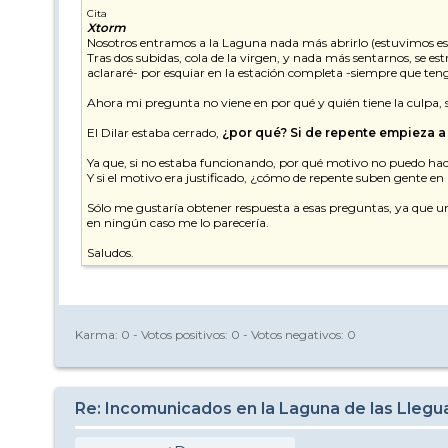
Cita
Xtorm
Nosotros entramos a la Laguna nada más abrirlo (estuvimos es
Tras dos subidas, cola de la virgen, y nada más sentarnos, se est
aclararé- por esquiar en la estación completa -siempre que teng
Ahora mi pregunta no viene en por qué y quién tiene la culpa, s
El Dilar estaba cerrado,
¿por qué? Si de repente empieza a
Ya que, si no estaba funcionando, por qué motivo no puedo hace
Y si el motivo era justificado, ¿cómo de repente suben gente en u
Sólo me gustaría obtener respuesta a esas preguntas, ya que una
en ningún caso me lo parecería.
Saludos.
Karma:
0
- Votos positivos:
0
- Votos negativos:
0
Re: Incomunicados en la Laguna de las Llegu