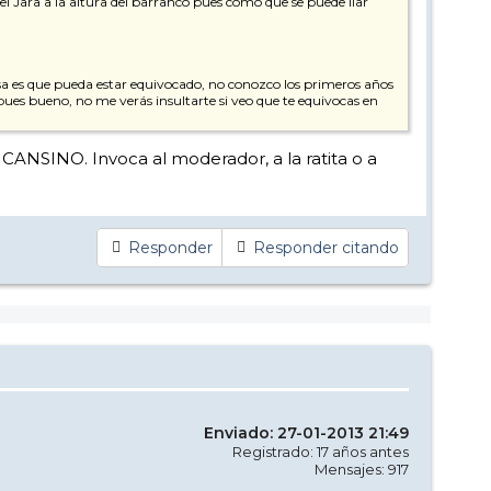
l Jara a la altura del barranco pues como que se puede liar
a es que pueda estar equivocado, no conozco los primeros años
 pues bueno, no me verás insultarte si veo que te equivocas en
 CANSINO. Invoca al moderador, a la ratita o a
Responder
Responder citando
Enviado: 27-01-2013 21:49
Registrado: 17 años antes
Mensajes: 917