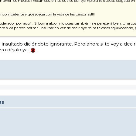
tener los medios mecánicos, en los cuales por ejemplo si te quedas colgado en e
incompetente y que juega con la vida de las personas!!!!
derador por aquí... Si borra algo mío pues también me parecerá bien. Una cos
 pero si os parece normal insultar en vez de decir oye mira te estas equivocando,
nsultado diciéndote ignorante. Pero ahora,si te voy a decir
ro déjalo ya.
as