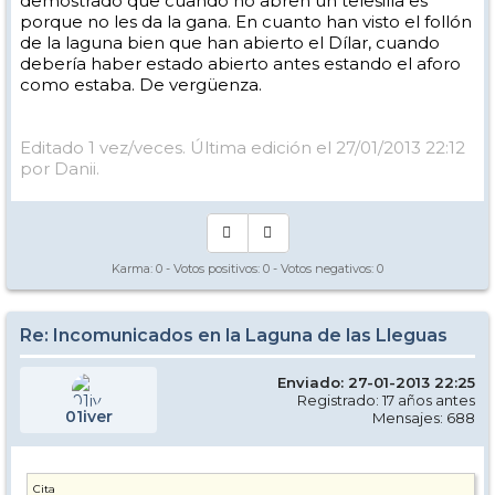
demostrado que cuando no abren un telesilla es
porque no les da la gana. En cuanto han visto el follón
de la laguna bien que han abierto el Dílar, cuando
debería haber estado abierto antes estando el aforo
como estaba. De vergüenza.
Editado 1 vez/veces. Última edición el 27/01/2013 22:12
por Danii.
Karma:
0
- Votos positivos:
0
- Votos negativos:
0
Re: Incomunicados en la Laguna de las Lleguas
Enviado: 27-01-2013 22:25
Registrado: 17 años antes
01iver
Mensajes: 688
Cita