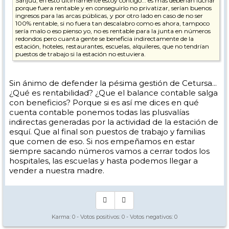
Sanjuu, en esto últimamente estoy contigo... es más deberían luchar
porque fuera rentable y en conseguirlo no privatizar, serían buenos
ingresos para las arcas públicas, y por otro lado en caso de no ser
100% rentable, si no fuera tan descalabro como es ahora, tampoco
sería malo o eso pienso yo, no es rentable para la junta en números
redondos pero cuanta gente se beneficia indirectamente de la
estación, hoteles, restaurantes, escuelas, alquileres, que no tendrían
puestos de trabajo si la estación no estuviera.
Sin ánimo de defender la pésima gestión de Cetursa...
¿Qué es rentabilidad? ¿Que el balance contable salga
con beneficios? Porque si es así me dices en qué
cuenta contable ponemos todas las plusvalías
indirectas generadas por la actividad de la estación de
esquí. Que al final son puestos de trabajo y familias
que comen de eso. Si nos empeñamos en estar
siempre sacando números vamos a cerrar todos los
hospitales, las escuelas y hasta podemos llegar a
vender a nuestra madre.
Karma:
0
- Votos positivos:
0
- Votos negativos:
0