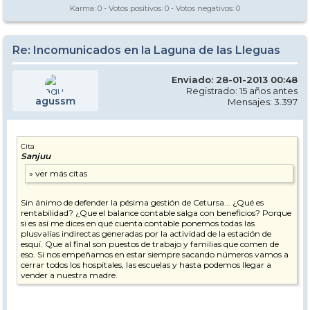
Karma:
0
- Votos positivos:
0
- Votos negativos:
0
Re: Incomunicados en la Laguna de las Lleguas
Enviado: 28-01-2013 00:48
Registrado: 15 años antes
agussm
Mensajes: 3.397
Cita
Sanjuu
Sin ánimo de defender la pésima gestión de Cetursa... ¿Qué es
rentabilidad? ¿Que el balance contable salga con beneficios? Porque
si es así me dices en qué cuenta contable ponemos todas las
plusvalías indirectas generadas por la actividad de la estación de
esquí. Que al final son puestos de trabajo y familias que comen de
eso. Si nos empeñamos en estar siempre sacando números vamos a
cerrar todos los hospitales, las escuelas y hasta podemos llegar a
vender a nuestra madre.