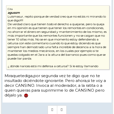
Cita
agussm
Luismasur, repito porque de verdad creo que no estáis ni mirando lo
que digo!!!!
De verdad claro que tienen todo el derecho a quejarse, pero la queja
en mi opinión es que tienen que tener los remontes en condiciones,
no ahorrar el dinero en seguridad y mantenimiento de los mismo, es
más importante que los remontes funcionen y no se caigan que no
tener 10 sillas más. No se en que momento estoy defendiendo a
cetursa con este comentario cuando lo que estoy diciendo es que
siempre han demostrado una falta increíble de decencia a la hora de
mantener los medios mecánicos, en los cuales por ejemplo si te
quedas colgado en el Jara a la altura del barranco pues como que se
puede liar parda.
¿ dónde narices está mi defensa a cetursa? Si le estoy llamando
incompetente y que juega con la vida de las personas!!!!
Miraquetediga,por segunda vez te digo que no te
En cuanto al que me llama ignorante, espero que se pase un
insultado diciéndote ignorante. Pero ahora,si te voy a
moderador por aquí... Si borra algo mío pues también me parecerá
decir CANSINO. Invoca al moderador, a la ratita o a
bien. Una cosa es que pueda estar equivocado, no conozco los
primeros años y pensaba que el antiguo dilar era posterior al ts de la
quien quieras para suprimirme lo de CANSINO pero
laguna, pero si os parece normal insultar en vez de decir oye mira te
déjalo ya.
estas equivocando, pues bueno, no me verás insultarte si veo que te
equivocas en algo, como tu has hecho conmigo, riéndote en dos
mensajes