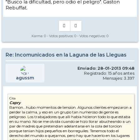
"Busco la dificultad, pero odio el peligro". Gaston
Rebuffat.
Karma:
0
- Votos positivos:
0
- Votos negativos:
0
Re: Incomunicados en la Laguna de las Lleguas
Enviado: 28-01-2013 09:48
Registrado: 15 años antes
agussm
Mensajes: 3.397
Cita
Capry
Ramon...hubo momentos de tension. Algunos clientes empezaron a
perder la calma, y eso en un grupo tan numeroso de gente es
peligroso. Los trabajadores que alli habia hicieron todo lo que estaba
en su mano. No se me olvida cuando se hizo llorar abucheando a un
par de madres que pretendian adelantarse en la cola del torcion
porque tenian hijos pequeños en borreguiles. Tenemos todo el
derecho del mundo a quejarnos, pero hay que hacerlo en los lugares