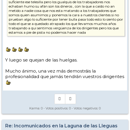
suficiente ese telesilla pero los gualquis de los trabajadores nos
echaban humo su afán son los dineros , con la que a caído no an
metido a nadie cosa que nos esta matando a los trabajadores que
somos quien asumimos y ponemos la cara a nuestros clientes si no
prueban algo lo suficiente por tener bulla pasa todo esto lo siento por
todo el que se a quedado atrapado los que llevamos muchos años
trabajando a qui sentimos vergüenza de los dirigentes pero los que
estamos a pie de pista no podemos hacer nada
Y luego se quejan de las huelgas.
Mucho ánimo, una vez más demostráis la
profesionalidad que jamás tendrán vuestros dirigentes
Karma:
0
- Votos positivos:
0
- Votos negativos:
0
Re: Incomunicados en la Laguna de las Lleguas