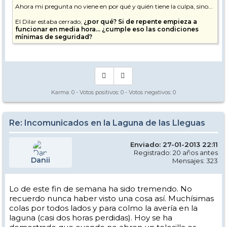
Ahora mi pregunta no viene en por qué y quién tiene la culpa, sino...
El Dilar estaba cerrado,
¿por qué? Si de repente empieza a
funcionar en media hora... ¿cumple eso las condiciones
mínimas de seguridad?
Ya que, si no estaba funcionando, por qué motivo no puedo hacer
uso de él.
Y si el motivo era justificado, ¿cómo de repente suben gente en un
telesilla que no estaba listo?
Sólo me gustaría obtener respuesta a esas preguntas, ya que unas
Karma:
0
- Votos positivos:
0
- Votos negativos:
0
horas de esquí perdidas, son aceptables. Montar gente en un telesilla
son cumplir todas las condiciones necesarias para funcionar, de ser
así, en ningún caso me lo parecería.
Re: Incomunicados en la Laguna de las Lleguas
Saludos.
Enviado: 27-01-2013 22:11
Registrado: 20 años antes
Danii
Mensajes: 323
Lo de este fin de semana ha sido tremendo. No
recuerdo nunca haber visto una cosa así. Muchísimas
colas por todos lados y para colmo la avería en la
laguna (casi dos horas perdidas). Hoy se ha