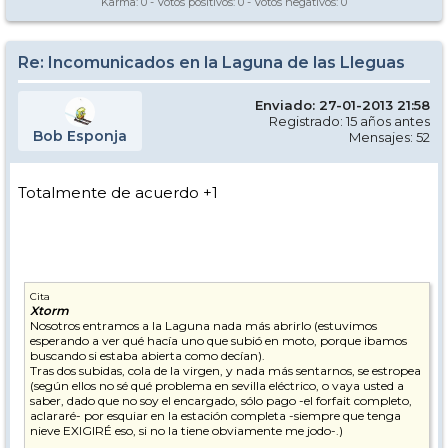
Karma:
0
- Votos positivos:
0
- Votos negativos:
0
Re: Incomunicados en la Laguna de las Lleguas
Enviado: 27-01-2013 21:58
Registrado: 15 años antes
Bob Esponja
Mensajes: 52
Totalmente de acuerdo +1
Cita
Xtorm
Nosotros entramos a la Laguna nada más abrirlo (estuvimos
esperando a ver qué hacía uno que subió en moto, porque ibamos
buscando si estaba abierta como decían).
Tras dos subidas, cola de la virgen, y nada más sentarnos, se estropea
(según ellos no sé qué problema en sevilla eléctrico, o vaya usted a
saber, dado que no soy el encargado, sólo pago -el forfait completo,
aclararé- por esquiar en la estación completa -siempre que tenga
nieve EXIGIRÉ eso, si no la tiene obviamente me jodo-.)