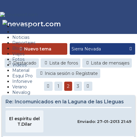
Estaciones
Foros
Noticias
Reportajes
Blogs
Nuevo tema
Viajes
Fotos
Destacado
Lista de foros
Lista de mensajes
Videos
Material
Inicia sesión o Regístrate
Esquí Pro
Infonieve
1
2
3
Verano
Nevalog
Re: Incomunicados en la Laguna de las Lleguas
El espíritu del
Enviado: 27-01-2013 21:49
T.Dilar