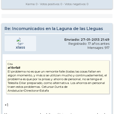
Karma:
0
- Votos positivos:
0
- Votos negativos:
0
Re: Incomunicados en la Laguna de las Lleguas
Enviado: 27-01-2013 21:49
Registrado: 17 años antes
xlass
Mensajes: 917
Cita
el forfait
El problema no es que un remonte falle (todas las cosas fallan en
algún momento, y más si se utilizan mucho y continuadamente), el
problema es que por la prisas y ahorro de personal, no se tenga el
Telesilla Dilar preparado, como alternativa. Los ahorros en personal
traen estos problemas. Cetursa=Junta de
Andalucía=Directora=Estafa
+1