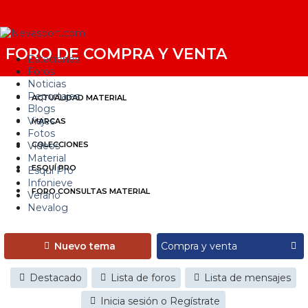
FORO DE COMPRA Y VENTA
Estaciones
Foros
Noticias
Reportajes
ACTUALIDAD MATERIAL
Blogs
Viajes
MARCAS
Fotos
Videos
COLECCIONES
Material
ESQUÍ PRO
Esquí Pro
Infonieve
FORO CONSULTAS MATERIAL
Verano
Nevalog
Nuevo tema
Destacado
Lista de foros
Lista de mensajes
Inicia sesión o Regístrate