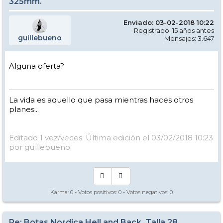
325mm.
Enviado: 03-02-2018 10:22
Registrado: 15 años antes
guillebueno
Mensajes: 3.647
Alguna oferta?
La vida es aquello que pasa mientras haces otros
planes...
Editado 1 vez/veces. Última edición el 03/02/2018 10:23
por guillebueno.
Karma:
0
- Votos positivos:
0
- Votos negativos:
0
Re: Botas Nordica Hell and Back. Talla 28.