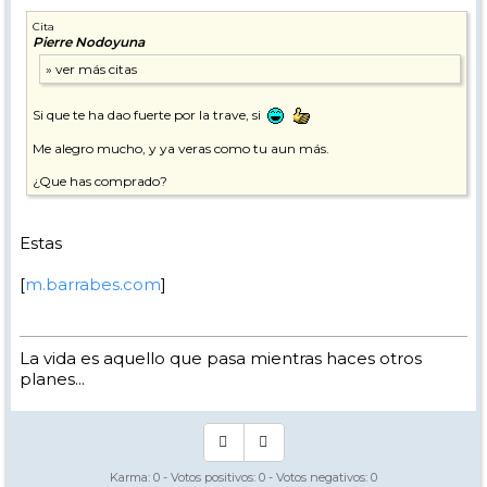
Cita
Pierre Nodoyuna
Si que te ha dao fuerte por la trave, si
Me alegro mucho, y ya veras como tu aun más.
¿Que has comprado?
Estas
[
m.barrabes.com
]
La vida es aquello que pasa mientras haces otros
planes...
Karma:
0
- Votos positivos:
0
- Votos negativos:
0