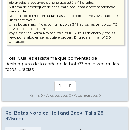
pie gracias al segundo gancho que está a 45 grados.
Sistema de desbloqueo de caña para pequeñas aproximaciones o
para andar.
No han sido termoformadas. Las vendo porque me voy a hacer de
unas de travesía.
Unas botas magníficas con un pvp de 349 euros, las vendo por 115
envío incluido a península.
Voy a estar en Sierra Nevada los días 16-17-18-19 de enero y me las
llevo por si alguien se las quiere probar. Entrega en mano 100.
Un saludo.
Hola. Cual es el sistema que comentas de
desbloqueo de la caña de la bota?? no lo veo en las
fotos. Gracias
Karma:
0
- Votos positivos:
0
- Votos negativos:
0
Re: Botas Nordica Hell and Back. Talla 28.
325mm.