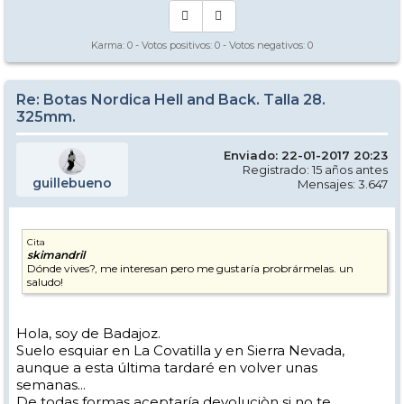
Karma:
0
- Votos positivos:
0
- Votos negativos:
0
Re: Botas Nordica Hell and Back. Talla 28.
325mm.
Enviado: 22-01-2017 20:23
Registrado: 15 años antes
guillebueno
Mensajes: 3.647
Cita
skimandril
Dónde vives?, me interesan pero me gustaría probrármelas. un
saludo!
Hola, soy de Badajoz.
Suelo esquiar en La Covatilla y en Sierra Nevada,
aunque a esta última tardaré en volver unas
semanas...
De todas formas aceptaría devoluciòn si no te