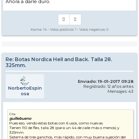
Ahora a darle duro.
Karma:
14
- Votos positivos:
1
- Votos negativos:
0
Re: Botas Nordica Hell and Back. Talla 28.
325mm.
Enviado: 19-01-2017 09:28
Registrado: 12 años antes
NorbertoEspin
Mensajes: 43
osa
Cita
guillebueno
Pues eso, vendo estas botas con 6 usos, como nuevas.
Tienen 110 de flex, talla 28 (para un 44 de calle más o menos) y
325mm.
Sistema de tres ganchos, más rápido, con muy buena sujeción del