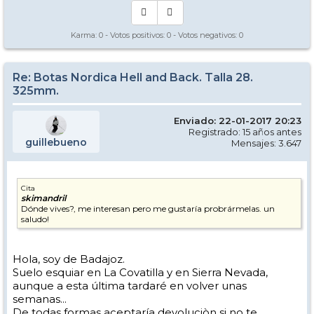
Karma:
0
- Votos positivos:
0
- Votos negativos:
0
Re: Botas Nordica Hell and Back. Talla 28.
325mm.
Enviado: 22-01-2017 20:23
Registrado: 15 años antes
guillebueno
Mensajes: 3.647
Cita
skimandril
Dónde vives?, me interesan pero me gustaría probrármelas. un
saludo!
Hola, soy de Badajoz.
Suelo esquiar en La Covatilla y en Sierra Nevada,
aunque a esta última tardaré en volver unas
semanas...
De todas formas aceptaría devoluciòn si no te