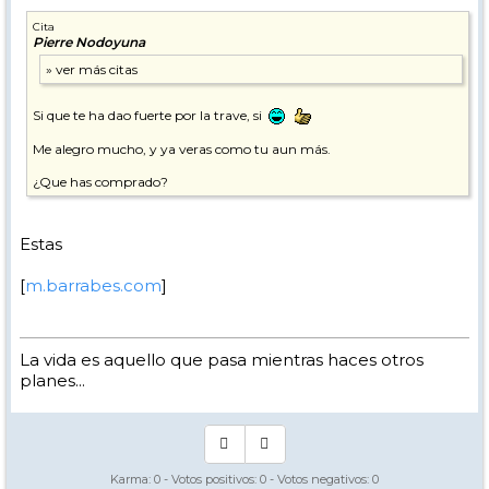
Cita
Pierre Nodoyuna
Si que te ha dao fuerte por la trave, si
Me alegro mucho, y ya veras como tu aun más.
¿Que has comprado?
Estas
[
m.barrabes.com
]
La vida es aquello que pasa mientras haces otros
planes...
Karma:
0
- Votos positivos:
0
- Votos negativos:
0