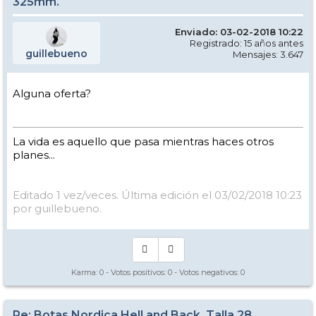
325mm.
Enviado: 03-02-2018 10:22
Registrado: 15 años antes
guillebueno
Mensajes: 3.647
Alguna oferta?
La vida es aquello que pasa mientras haces otros
planes...
Editado 1 vez/veces. Última edición el 03/02/2018 10:23
por guillebueno.
Karma:
0
- Votos positivos:
0
- Votos negativos:
0
Re: Botas Nordica Hell and Back. Talla 28.