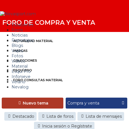
FORO DE COMPRA Y VENTA
Estaciones
Foros
Noticias
Reportajes
ACTUALIDAD MATERIAL
Blogs
Viajes
MARCAS
Fotos
Videos
COLECCIONES
Material
ESQUÍ PRO
Esquí Pro
Infonieve
FORO CONSULTAS MATERIAL
Verano
Nevalog
Nuevo tema
Destacado
Lista de foros
Lista de mensajes
Inicia sesión o Regístrate