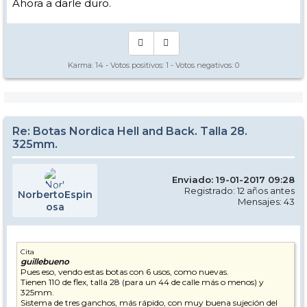
Ahora a darle duro.
Karma:
14
- Votos positivos:
1
- Votos negativos:
0
Re: Botas Nordica Hell and Back. Talla 28.
325mm.
Enviado: 19-01-2017 09:28
Registrado: 12 años antes
NorbertoEspin
Mensajes: 43
osa
Cita
guillebueno
Pues eso, vendo estas botas con 6 usos, como nuevas.
Tienen 110 de flex, talla 28 (para un 44 de calle más o menos) y
325mm.
Sistema de tres ganchos, más rápido, con muy buena sujeción del