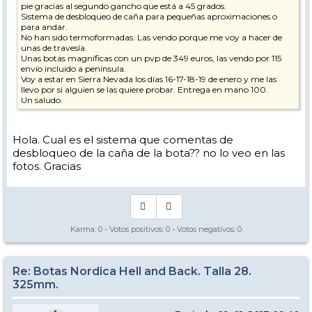
pie gracias al segundo gancho que está a 45 grados.
Sistema de desbloqueo de caña para pequeñas aproximaciones o
para andar.
No han sido termoformadas. Las vendo porque me voy a hacer de
unas de travesía.
Unas botas magníficas con un pvp de 349 euros, las vendo por 115
envío incluido a península.
Voy a estar en Sierra Nevada los días 16-17-18-19 de enero y me las
llevo por si alguien se las quiere probar. Entrega en mano 100.
Un saludo.
Hola. Cual es el sistema que comentas de
desbloqueo de la caña de la bota?? no lo veo en las
fotos. Gracias
Karma:
0
- Votos positivos:
0
- Votos negativos:
0
Re: Botas Nordica Hell and Back. Talla 28.
325mm.