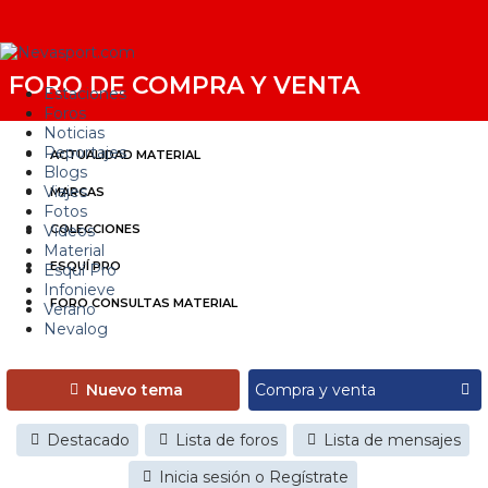
FORO DE COMPRA Y VENTA
Estaciones
Foros
Noticias
Reportajes
ACTUALIDAD MATERIAL
Blogs
Viajes
MARCAS
Fotos
Videos
COLECCIONES
Material
ESQUÍ PRO
Esquí Pro
Infonieve
FORO CONSULTAS MATERIAL
Verano
Nevalog
Nuevo tema
Destacado
Lista de foros
Lista de mensajes
Inicia sesión o Regístrate