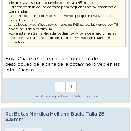
pie gracias al segundo gancho que está a 45 grados.
Sistema de desbloqueo de caña para pequeñas aproximaciones o
para andar.
No han sido termoformadas. Las vendo porque me voy a hacer de
unas de travesía.
Unas botas magníficas con un pvp de 349 euros, las vendo por 115
envío incluido a península.
Voy a estar en Sierra Nevada los días 16-17-18-19 de enero y me las
llevo por si alguien se las quiere probar. Entrega en mano 100.
Un saludo.
Hola. Cual es el sistema que comentas de
desbloqueo de la caña de la bota?? no lo veo en las
fotos. Gracias
Karma:
0
- Votos positivos:
0
- Votos negativos:
0
Re: Botas Nordica Hell and Back. Talla 28.
325mm.