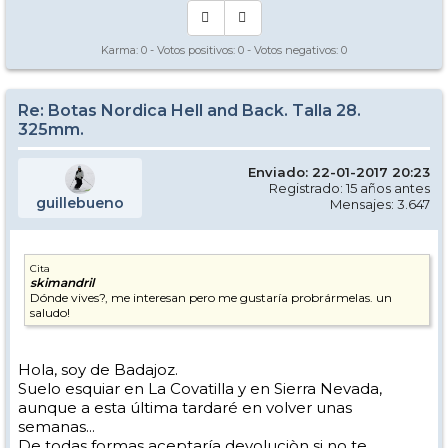
Karma:
0
- Votos positivos:
0
- Votos negativos:
0
Re: Botas Nordica Hell and Back. Talla 28.
325mm.
Enviado: 22-01-2017 20:23
Registrado: 15 años antes
guillebueno
Mensajes: 3.647
Cita
skimandril
Dónde vives?, me interesan pero me gustaría probrármelas. un
saludo!
Hola, soy de Badajoz.
Suelo esquiar en La Covatilla y en Sierra Nevada,
aunque a esta última tardaré en volver unas
semanas...
De todas formas aceptaría devoluciòn si no te