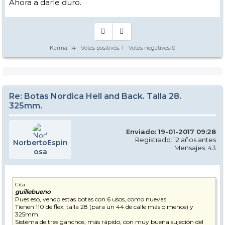
Ahora a darle duro.
Karma:
14
- Votos positivos:
1
- Votos negativos:
0
Re: Botas Nordica Hell and Back. Talla 28.
325mm.
Enviado: 19-01-2017 09:28
Registrado: 12 años antes
NorbertoEspin
Mensajes: 43
osa
Cita
guillebueno
Pues eso, vendo estas botas con 6 usos, como nuevas.
Tienen 110 de flex, talla 28 (para un 44 de calle más o menos) y
325mm.
Sistema de tres ganchos, más rápido, con muy buena sujeción del