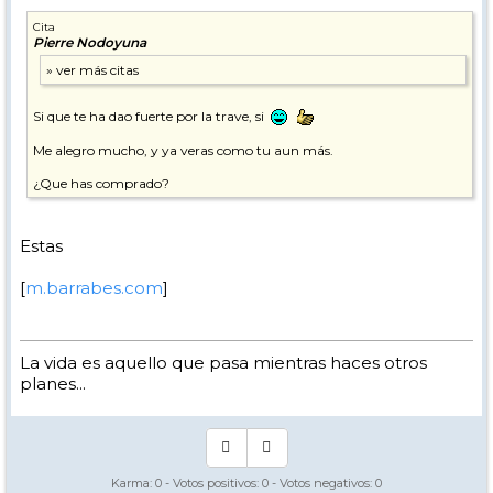
Cita
Pierre Nodoyuna
Si que te ha dao fuerte por la trave, si
Me alegro mucho, y ya veras como tu aun más.
¿Que has comprado?
Estas
[
m.barrabes.com
]
La vida es aquello que pasa mientras haces otros
planes...
Karma:
0
- Votos positivos:
0
- Votos negativos:
0