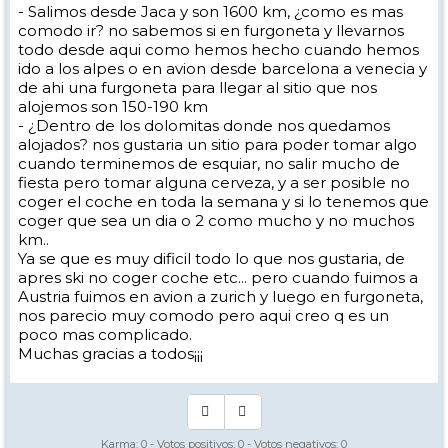
- Salimos desde Jaca y son 1600 km, ¿como es mas
comodo ir? no sabemos si en furgoneta y llevarnos
todo desde aqui como hemos hecho cuando hemos
ido a los alpes o en avion desde barcelona a venecia y
de ahi una furgoneta para llegar al sitio que nos
alojemos son 150-190 km
- ¿Dentro de los dolomitas donde nos quedamos
alojados? nos gustaria un sitio para poder tomar algo
cuando terminemos de esquiar, no salir mucho de
fiesta pero tomar alguna cerveza, y a ser posible no
coger el coche en toda la semana y si lo tenemos que
coger que sea un dia o 2 como mucho y no muchos
km..
Ya se que es muy dificil todo lo que nos gustaria, de
apres ski no coger coche etc... pero cuando fuimos a
Austria fuimos en avion a zurich y luego en furgoneta,
nos parecio muy comodo pero aqui creo q es un
poco mas complicado.
Muchas gracias a todos¡¡¡
Karma:
0
- Votos positivos:
0
- Votos negativos:
0