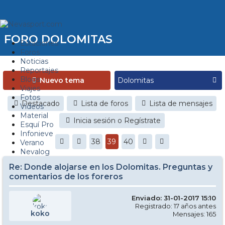
FORO DOLOMITAS
Estaciones
Foros
Noticias
Reportajes
Blogs
Nuevo tema
Viajes
Fotos
Destacado
Lista de foros
Lista de mensajes
Videos
Material
Inicia sesión o Regístrate
Esquí Pro
Infonieve
38
39
40
Verano
Nevalog
Re: Donde alojarse en los Dolomitas. Preguntas y
comentarios de los foreros
Enviado: 31-01-2017 15:10
Registrado: 17 años antes
koko
Mensajes: 165