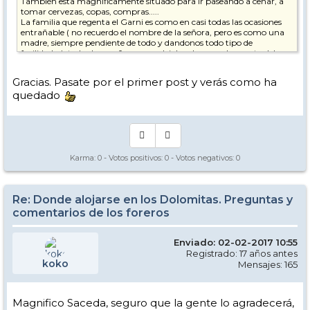
También esta magníficamente situado para ir paseando a cenar, a
tomar cervezas, copas, compras.....
La familia que regenta el Garni es como en casi todas las ocasiones
entrañable ( no recuerdo el nombre de la señora, pero es como una
madre, siempre pendiente de todo y dandonos todo tipo de
facilidades), todas las mañanas nos dejaba el pan en la puerta del
apartamento y algún dulce casero sorpresa. Cuando llegábamos de
esquiar en el guarda esquí encontrabas siempre alguna tarta y
Gracias. Pasate por el primer post y verás como ha
grappa para reponerte. En fin recomendable cien por cien!!!!!!!!
quedado
Este año volvemos al Garni Mirabel a Colfosco en el que estuvimos
en enero de 2013 y para opinar de este, podría repetir el texto de
antes integro.
Saceda, espero que sea esto lo que me pedías
Karma:
0
- Votos positivos:
0
- Votos negativos:
0
Re: Donde alojarse en los Dolomitas. Preguntas y
comentarios de los foreros
Enviado: 02-02-2017 10:55
Registrado: 17 años antes
koko
Mensajes: 165
Magnifico Saceda, seguro que la gente lo agradecerá,