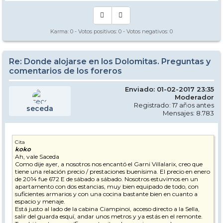
Karma:
0
- Votos positivos:
0
- Votos negativos:
0
Re: Donde alojarse en los Dolomitas. Preguntas y
comentarios de los foreros
Enviado: 01-02-2017 23:35
Moderador
Registrado: 17 años antes
seceda
Mensajes: 8.783
Cita
koko
Ah, vale Saceda
Como dije ayer, a nosotros nos encantó el Garni Villalarix, creo que
tiene una relación precio / prestaciones buenísima. El precio en enero
de 2014 fue 672 E de sábado a sábado. Nosotros estuvimos en un
apartamento con dos estancias, muy bien equipado de todo, con
suficientes armarios y con una cocina bastante bien en cuanto a
espacio y menaje.
Está justo al lado de la cabina Ciampinoi, acceso directo a la Sella,
salir del guarda esquí, andar unos metros y ya estás en el remonte.