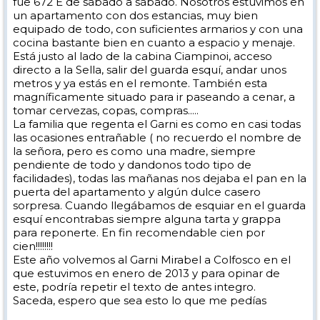
fue 672 E de sábado a sábado. Nosotros estuvimos en
un apartamento con dos estancias, muy bien
equipado de todo, con suficientes armarios y con una
cocina bastante bien en cuanto a espacio y menaje.
Está justo al lado de la cabina Ciampinoi, acceso
directo a la Sella, salir del guarda esquí, andar unos
metros y ya estás en el remonte. También esta
magníficamente situado para ir paseando a cenar, a
tomar cervezas, copas, compras.....
La familia que regenta el Garni es como en casi todas
las ocasiones entrañable ( no recuerdo el nombre de
la señora, pero es como una madre, siempre
pendiente de todo y dandonos todo tipo de
facilidades), todas las mañanas nos dejaba el pan en la
puerta del apartamento y algún dulce casero
sorpresa. Cuando llegábamos de esquiar en el guarda
esquí encontrabas siempre alguna tarta y grappa
para reponerte. En fin recomendable cien por
cien!!!!!!!!
Este año volvemos al Garni Mirabel a Colfosco en el
que estuvimos en enero de 2013 y para opinar de
este, podría repetir el texto de antes integro.
Saceda, espero que sea esto lo que me pedías