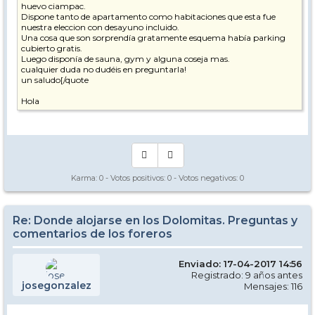
huevo ciampac.
Dispone tanto de apartamento como habitaciones que esta fue
nuestra eleccion con desayuno incluido.
Una cosa que son sorprendía gratamente esquema había parking
cubierto gratis.
Luego disponía de sauna, gym y alguna coseja mas.
cualquier duda no dudéis en preguntarla!
un saludo[/quote
Hola
para poner tu comentario en la primera página del post iria bien que
dieras alguna valoracion general o en particular del alojamiento. Por
ejemplo: correcto, muy bueno, recomendable, desayuno escaso,
desayuno completo, habitaciones ruidosas, o cómodas, etc
Gracias!
Karma:
0
- Votos positivos:
0
- Votos negativos:
0
Editado 1 vez/veces. Última edición el 19/02/2017 11:19 por seceda.
Re: Donde alojarse en los Dolomitas. Preguntas y
comentarios de los foreros
Enviado: 17-04-2017 14:56
Registrado: 9 años antes
josegonzalez
Mensajes: 116