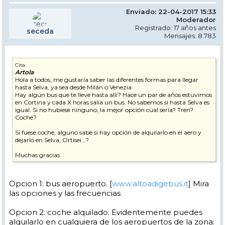
Enviado: 22-04-2017 15:33
Moderador
Registrado: 17 años antes
seceda
Mensajes: 8.783
Cita
Artola
Hola a todos, me gustaría saber las diferentes formas para llegar
hasta Selva, ya sea desde Milán o Venezia.
Hay algún bus que te lleve hasta allí? Hace un par de años estuvimos
en Cortina y cada X horas salía un bus. No sabemos si hasta Selva es
igual. Si no hubiese ninguno, la mejor opción cual sería? Tren?
Coche?
Si fuese coche, alguno sabe si hay opción de alquilarlo en el aero y
dejarlo en Selva, Ortisei...?
Muchas gracias.
Opcion 1: bus aeropuerto. [
www.altoadigebus.it
] Mira
las opciones y las frecuencias
Opcion 2: coche alquilado. Evidentemente puedes
alquilarlo en cualquiera de los aeropuertos de la zona: