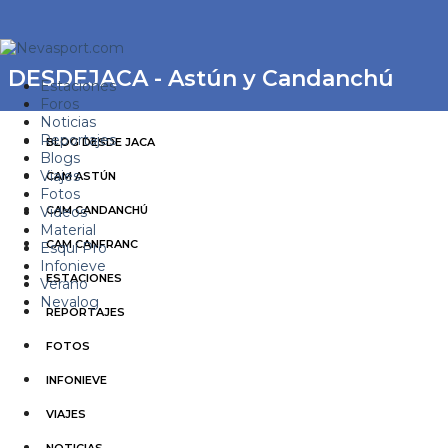
DESDEJACA - Astún y Candanchú
Estaciones
Foros
Noticias
Reportajes
BLOG DESDE JACA
Blogs
Viajes
CAM ASTÚN
Fotos
Videos
CAM CANDANCHÚ
Material
CAM CANFRANC
Esquí Pro
Infonieve
ESTACIONES
Verano
Nevalog
REPORTAJES
FOTOS
INFONIEVE
VIAJES