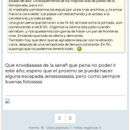
pisado de diez. Probablemente de los mejores días de pisteo de la
temporada, para mí.
Al mediodía cambiamos los esquís por unos más anchitos, y tiramos
hacia la cara oeste. Los pasos van estrechando y el acceso a la
carretera es ya todo prado.
Una gran pena que cerraran a las 14:45, se hace corta la jornada, aún
comenzando a las 8:30. Cogimos la última silla justo cuando
cerraban, y nos quedamos con ganas de hacer un par de fronteras
más. Entiendo que todo es oferta y demanda.
También hay que decir que se agradecía esquiar con la estación
vacía, después de una temporada de llenazo constante. En fin,
supongo que no podemos tenerlo todo...
Que envidiaaaaa de la sana!!! que pena no poder ir
este año, espero que el proximo se pueda hacer
alguna escapada, ainsssssssssss, pero como siempre
buenas fotosssss
Karma:
18
- Votos positivos:
1
- Votos negativos:
0