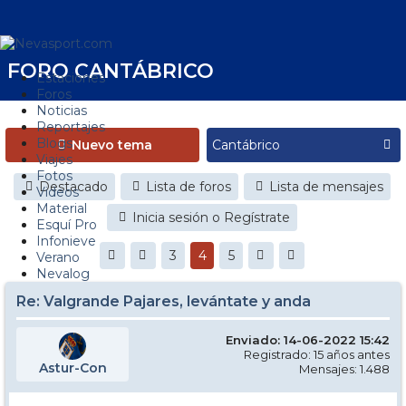
FORO CANTÁBRICO
Estaciones
Foros
Noticias
Reportajes
Blogs
Nuevo tema
Viajes
Fotos
Destacado
Lista de foros
Lista de mensajes
Videos
Material
Inicia sesión o Regístrate
Esquí Pro
Infonieve
3
4
5
Verano
Nevalog
Re: Valgrande Pajares, levántate y anda
Enviado: 14-06-2022 15:42
Registrado: 15 años antes
Astur-Con
Mensajes: 1.488