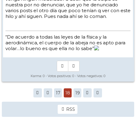
nuestra por no denunciar, que yo he denunciado
varios posts el otro día que poco tenían q ver con este
hilo y ahí siguen. Pues nada ahí se lo coman.
“De acuerdo a todas las leyes de la física y la
aerodinámica, el cuerpo de la abeja no es apto para
volar…lo bueno es que ella no lo sabe”
Karma:
0
- Votos positivos:
0
- Votos negativos:
0
17
18
19
RSS