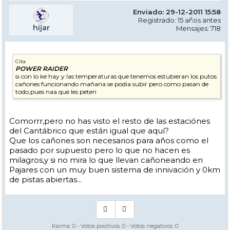
Enviado: 29-12-2011 15:58
Registrado: 15 años antes
hijar
Mensajes: 718
Cita
POWER RAIDER
si con lo ke hay y las temperaturas que tenemos estubieran los putos
cañones funcionando mañana se podia subir pero como pasan de
todo,pues naa que les peten
Comorrr,pero no has visto el resto de las estaciónes
del Cantábrico que están igual que aquí?
Que los cañones son necesarios para años como el
pasado por supuesto pero lo que no hacen es
milagros,y si no mira lo que llevan cañoneando en
Pajares con un muy buen sistema de innivación y 0km
de pistas abiertas...
Karma:
0
- Votos positivos:
0
- Votos negativos:
0