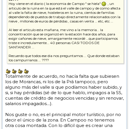
Hoy viene en el diario ( la economia de Campo " se hiela"
, un
articulo de la ruina en la que está el valle de campo y de como afecta
al valle la falta de nieve, hosteleros en la ruina, cientos de familias
dependiendo de puestos de trabajo directamente relacionados con la
nieve , millones de euros de pérdidas , casas en venta ... etc, etc ...
Al leer el articulo esta mañana, me vino a la memoria... la
concentración que se organizó en la estación hace dos años, para
exigir cañones de nieve, amargamente recordé ...que participamos
triste e incredulamente... 40 personas CASI TODOS DE
SANTANDER ...
Recuerdo que todos ese dia nos preguntamos ... Que donde estaban
los campurrianos ... ????
quizas ... si ese dia... hubiera subido todo Reinosa ... hoy no habria
leido este artículo.
Totalmente de acuerdo, no hacía falta que subiesen
los de Morancas, ni los de la Prá tampoco, pero
alguno más del valle si que podíamos haber subido, y
si, si hay pérdidas (sé de lo que hablo, impagos a la SS,
cuentas de crédito de negocios vencidas y sin renovar,
salarios impagados....).
Nos guste o no, es el principal motor turístico, por no
decir el único de la zona. En Campoo no tenemos
otra cosa montada. Con lo difícil que es crear una