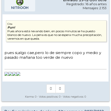
Enviado: 29-12-2011 00:16
Registrado: 16 años antes
NITROOH
Mensajes: 2.153
Cita
Purri
Pues ahora está nevando bien, en pocos minutos se ha puesto
blanco de nuevo. La pena es que no se espera mucha precipitación,
veremos en que queda.
pues si,algo cae,pero lo de siempre copo y medio y
pasado mañana too verde de nuevo
Karma:
0
- Votos positivos:
0
- Votos negativos:
0