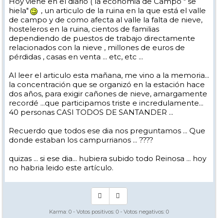
Hoy viene en el diario ( la economia de Campo " se
hiela"
, un articulo de la ruina en la que está el valle
de campo y de como afecta al valle la falta de nieve,
hosteleros en la ruina, cientos de familias
dependiendo de puestos de trabajo directamente
relacionados con la nieve , millones de euros de
pérdidas , casas en venta ... etc, etc ...
Al leer el articulo esta mañana, me vino a la memoria...
la concentración que se organizó en la estación hace
dos años, para exigir cañones de nieve, amargamente
recordé ...que participamos triste e incredulamente...
40 personas CASI TODOS DE SANTANDER ...
Recuerdo que todos ese dia nos preguntamos ... Que
donde estaban los campurrianos ... ????
quizas ... si ese dia... hubiera subido todo Reinosa ... hoy
no habria leido este artículo.
Karma:
0
- Votos positivos:
0
- Votos negativos:
0