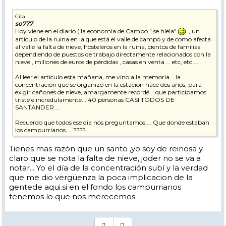
Cita
so777
Hoy viene en el diario ( la economia de Campo " se hiela"
, un
articulo de la ruina en la que está el valle de campo y de como afecta
al valle la falta de nieve, hosteleros en la ruina, cientos de familias
dependiendo de puestos de trabajo directamente relacionados con la
nieve , millones de euros de pérdidas , casas en venta ... etc, etc ...
Al leer el articulo esta mañana, me vino a la memoria... la
concentración que se organizó en la estación hace dos años, para
exigir cañones de nieve, amargamente recordé ...que participamos
triste e incredulamente... 40 personas CASI TODOS DE
SANTANDER ...
Recuerdo que todos ese dia nos preguntamos ... Que donde estaban
los campurrianos ... ????
quizas ... si ese dia... hubiera subido todo Reinosa ... hoy no habria
Tienes mas razón que un santo ,yo soy de reinosa y
leido este artículo.
claro que se nota la falta de nieve, joder no se va a
notar... Yo el día de la concentración subí y la verdad
que me dio vergüenza la poca implicacion de la
gentede aqui.si en el fondo los campurrianos
tenemos lo que nos merecemos.