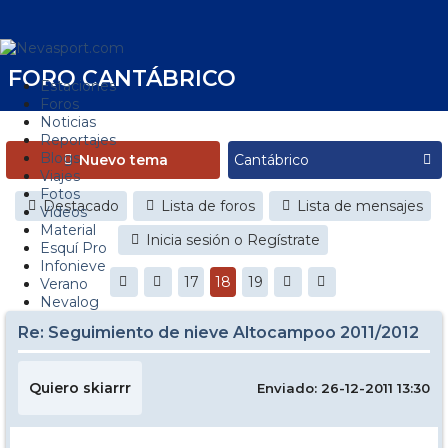
FORO CANTÁBRICO
Estaciones
Foros
Noticias
Reportajes
Blogs
Nuevo tema
Viajes
Fotos
Destacado
Lista de foros
Lista de mensajes
Videos
Material
Inicia sesión o Regístrate
Esquí Pro
Infonieve
17
18
19
Verano
Nevalog
Re: Seguimiento de nieve Altocampoo 2011/2012
Quiero skiarrr
Enviado: 26-12-2011 13:30