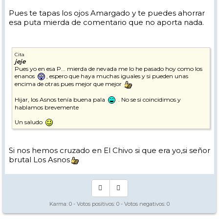
Pues te tapas los ojos Amargado y te puedes ahorrar
esa puta mierda de comentario que no aporta nada.
Cita
jeje
Pues yo en esa P... mierda de nevada me lo he pasado hoy como los
enanos
, espero que haya muchas iguales y si pueden unas
encima de otras pues mejor que mejor
Hijar, los Asnos tenía buena pala
. No se si coincidimos y
hablamos brevemente
Un saludo
Si nos hemos cruzado en El Chivo si que era yo,si señor
brutal Los Asnos
Karma:
0
- Votos positivos:
0
- Votos negativos:
0