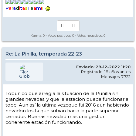
P
a
r
a
d
i
t
a
s
T
e
a
m
!
!
Karma:
0
- Votos positivos:
0
- Votos negativos:
0
Re: La Pinilla, temporada 22-23
Enviado: 28-12-2022 11:20
Registrado: 18 años antes
Glob
Mensajes: 7.722
Lobunico que arregla la situación de la Punilla sin
grandes nevadas, y que la estacion pueda funcionar a
tope. Aun así la ultima vezcque fui 2016 aun habiendo
nevadon los tk que subian hacia la parte superior
cerrados. Buenas nevadad mas una gestion
coherente estación funcionando.