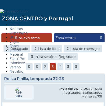
ZONA CENTRO y Portugal
Estaciones
Foros
Noticias
Reportajes
Blogs
Nuevo tema
Viajes
Fotos
Destacado
Lista de foros
Lista de mensajes
Videos
Material
Inicia sesión o Regístrate
Esquí Pro
Infonieve
2
3
4
Verano
Nevalog
Re: La Pinilla, temporada 22-23
Enviado: 24-12-2022 14:08
Registrado: 16 años antes
Kirk
Mensajes: 751