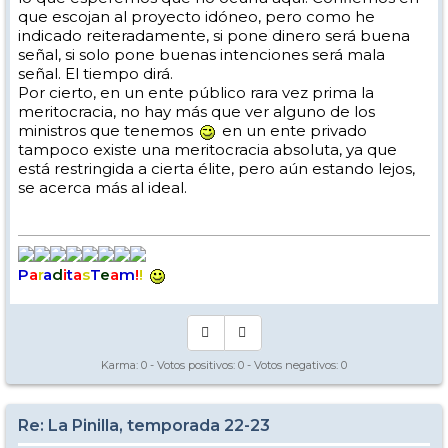
que escojan al proyecto idóneo, pero como he
indicado reiteradamente, si pone dinero será buena
señal, si solo pone buenas intenciones será mala
señal. El tiempo dirá.
Por cierto, en un ente público rara vez prima la
meritocracia, no hay más que ver alguno de los
ministros que tenemos
en un ente privado
tampoco existe una meritocracia absoluta, ya que
está restringida a cierta élite, pero aún estando lejos,
se acerca más al ideal.
P
a
r
a
d
i
t
a
s
T
e
a
m
!
!
Karma:
0
- Votos positivos:
0
- Votos negativos:
0
Re: La Pinilla, temporada 22-23