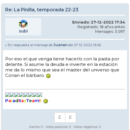
Re: La Pinilla, temporada 22-23
Enviado: 27-12-2022 17:34
Registrado: 18 años antes
subi
Mensajes: 3.097
» En respuesta al mensaje de
Juanan
del 27-12-2022 16:56
Por eso el que venga tiene hacerlo con la pasta por
delante. Si asume la deuda e invierte en la estación
me da lo mismo que sea el master del universo que
Conan el bárbaro
P
a
r
a
d
i
t
a
s
T
e
a
m
!
!
Karma:
0
- Votos positivos:
0
- Votos negativos:
0