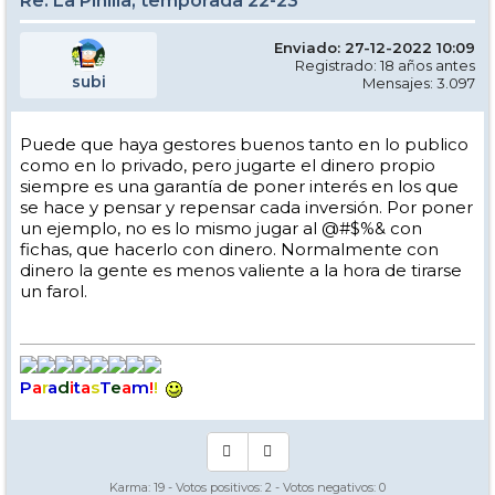
Re: La Pinilla, temporada 22-23
Enviado: 27-12-2022 10:09
Registrado: 18 años antes
subi
Mensajes: 3.097
Puede que haya gestores buenos tanto en lo publico
como en lo privado, pero jugarte el dinero propio
siempre es una garantía de poner interés en los que
se hace y pensar y repensar cada inversión. Por poner
un ejemplo, no es lo mismo jugar al @#$%& con
fichas, que hacerlo con dinero. Normalmente con
dinero la gente es menos valiente a la hora de tirarse
un farol.
P
a
r
a
d
i
t
a
s
T
e
a
m
!
!
Karma:
19
- Votos positivos:
2
- Votos negativos:
0