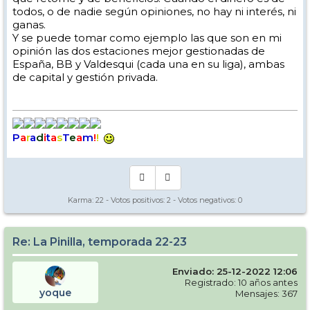
todos, o de nadie según opiniones, no hay ni interés, ni
ganas.
Y se puede tomar como ejemplo las que son en mi
opinión las dos estaciones mejor gestionadas de
España, BB y Valdesqui (cada una en su liga), ambas
de capital y gestión privada.
P
a
r
a
d
i
t
a
s
T
e
a
m
!
!
Karma:
22
- Votos positivos:
2
- Votos negativos:
0
Re: La Pinilla, temporada 22-23
Enviado: 25-12-2022 12:06
Registrado: 10 años antes
yoque
Mensajes: 367