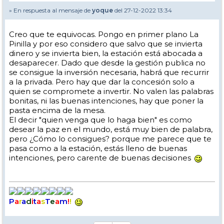
» En respuesta al mensaje de
yoque
del 27-12-2022 13:34
Creo que te equivocas. Pongo en primer plano La
Pinilla y por eso considero que salvo que se invierta
dinero y se invierta bien, la estación está abocada a
desaparecer. Dado que desde la gestión publica no
se consigue la inversión necesaria, habrá que recurrir
a la privada. Pero hay que dar la concesión solo a
quien se compromete a invertir. No valen las palabras
bonitas, ni las buenas intenciones, hay que poner la
pasta encima de la mesa.
El decir "quien venga que lo haga bien" es como
desear la paz en el mundo, está muy bien de palabra,
pero ¿Cómo lo consigues? porque me parece que te
pasa como a la estación, estás lleno de buenas
intenciones, pero carente de buenas decisiones
P
a
r
a
d
i
t
a
s
T
e
a
m
!
!