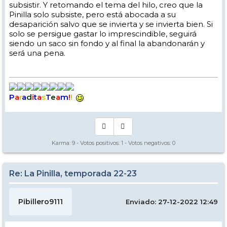
subsistir. Y retomando el tema del hilo, creo que la
Pinilla solo subsiste, pero está abocada a su
desaparición salvo que se invierta y se invierta bien. Si
solo se persigue gastar lo imprescindible, seguirá
siendo un saco sin fondo y al final la abandonarán y
será una pena.
P
a
r
a
d
i
t
a
s
T
e
a
m
!
!
Karma:
9
- Votos positivos:
1
- Votos negativos:
0
Re: La Pinilla, temporada 22-23
Pibillero9111
Enviado: 27-12-2022 12:49