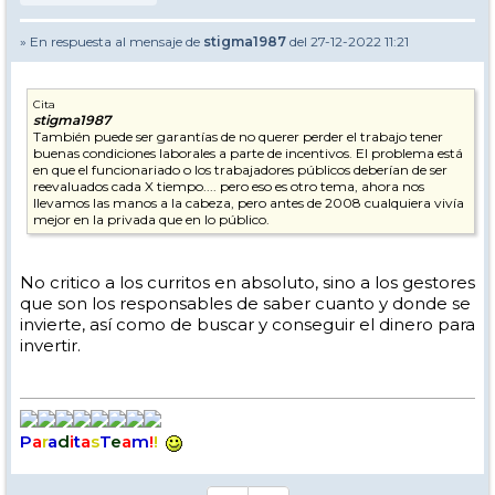
» En respuesta al mensaje de
stigma1987
del 27-12-2022 11:21
Cita
stigma1987
También puede ser garantías de no querer perder el trabajo tener
buenas condiciones laborales a parte de incentivos. El problema está
en que el funcionariado o los trabajadores públicos deberían de ser
reevaluados cada X tiempo.... pero eso es otro tema, ahora nos
llevamos las manos a la cabeza, pero antes de 2008 cualquiera vivía
mejor en la privada que en lo público.
No critico a los curritos en absoluto, sino a los gestores
que son los responsables de saber cuanto y donde se
invierte, así como de buscar y conseguir el dinero para
invertir.
P
a
r
a
d
i
t
a
s
T
e
a
m
!
!