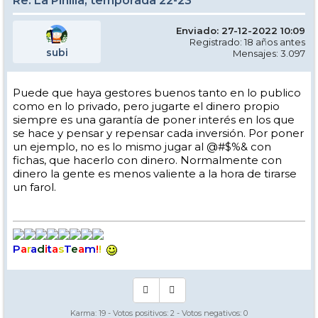
Re: La Pinilla, temporada 22-23
Enviado: 27-12-2022 10:09
Registrado: 18 años antes
subi
Mensajes: 3.097
Puede que haya gestores buenos tanto en lo publico
como en lo privado, pero jugarte el dinero propio
siempre es una garantía de poner interés en los que
se hace y pensar y repensar cada inversión. Por poner
un ejemplo, no es lo mismo jugar al @#$%& con
fichas, que hacerlo con dinero. Normalmente con
dinero la gente es menos valiente a la hora de tirarse
un farol.
P
a
r
a
d
i
t
a
s
T
e
a
m
!
!
Karma:
19
- Votos positivos:
2
- Votos negativos:
0