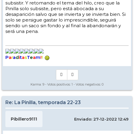
subsistir. Y retomando el tema del hilo, creo que la
Pinilla solo subsiste, pero está abocada a su
desaparición salvo que se invierta y se invierta bien. Si
solo se persigue gastar lo imprescindible, seguirá
siendo un saco sin fondo y al final la abandonarán y
será una pena.
P
a
r
a
d
i
t
a
s
T
e
a
m
!
!
Karma:
9
- Votos positivos:
1
- Votos negativos:
0
Re: La Pinilla, temporada 22-23
Pibillero9111
Enviado: 27-12-2022 12:49