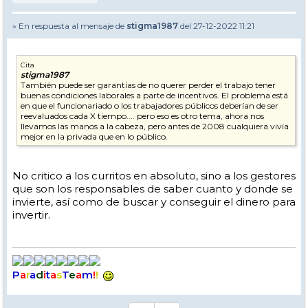
» En respuesta al mensaje de
stigma1987
del 27-12-2022 11:21
Cita
stigma1987
También puede ser garantías de no querer perder el trabajo tener
buenas condiciones laborales a parte de incentivos. El problema está
en que el funcionariado o los trabajadores públicos deberían de ser
reevaluados cada X tiempo.... pero eso es otro tema, ahora nos
llevamos las manos a la cabeza, pero antes de 2008 cualquiera vivía
mejor en la privada que en lo público.
No critico a los curritos en absoluto, sino a los gestores
que son los responsables de saber cuanto y donde se
invierte, así como de buscar y conseguir el dinero para
invertir.
P
a
r
a
d
i
t
a
s
T
e
a
m
!
!