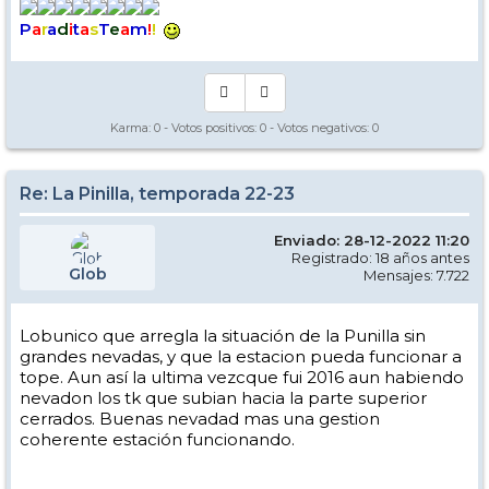
P
a
r
a
d
i
t
a
s
T
e
a
m
!
!
Karma:
0
- Votos positivos:
0
- Votos negativos:
0
Re: La Pinilla, temporada 22-23
Enviado: 28-12-2022 11:20
Registrado: 18 años antes
Glob
Mensajes: 7.722
Lobunico que arregla la situación de la Punilla sin
grandes nevadas, y que la estacion pueda funcionar a
tope. Aun así la ultima vezcque fui 2016 aun habiendo
nevadon los tk que subian hacia la parte superior
cerrados. Buenas nevadad mas una gestion
coherente estación funcionando.