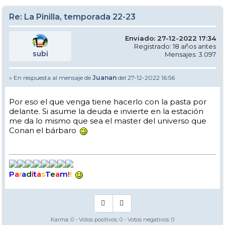
Re: La Pinilla, temporada 22-23
Enviado: 27-12-2022 17:34
Registrado: 18 años antes
subi
Mensajes: 3.097
» En respuesta al mensaje de
Juanan
del 27-12-2022 16:56
Por eso el que venga tiene hacerlo con la pasta por
delante. Si asume la deuda e invierte en la estación
me da lo mismo que sea el master del universo que
Conan el bárbaro
P
a
r
a
d
i
t
a
s
T
e
a
m
!
!
Karma:
0
- Votos positivos:
0
- Votos negativos:
0