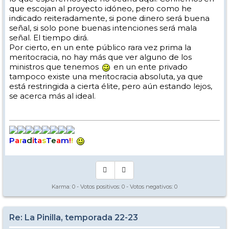
que escojan al proyecto idóneo, pero como he
indicado reiteradamente, si pone dinero será buena
señal, si solo pone buenas intenciones será mala
señal. El tiempo dirá.
Por cierto, en un ente público rara vez prima la
meritocracia, no hay más que ver alguno de los
ministros que tenemos
en un ente privado
tampoco existe una meritocracia absoluta, ya que
está restringida a cierta élite, pero aún estando lejos,
se acerca más al ideal.
P
a
r
a
d
i
t
a
s
T
e
a
m
!
!
Karma:
0
- Votos positivos:
0
- Votos negativos:
0
Re: La Pinilla, temporada 22-23