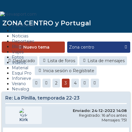
ZONA CENTRO y Portugal
Estaciones
Foros
Noticias
Reportajes
Blogs
Nuevo tema
Viajes
Fotos
Destacado
Lista de foros
Lista de mensajes
Videos
Material
Inicia sesión o Regístrate
Esquí Pro
Infonieve
2
3
4
Verano
Nevalog
Re: La Pinilla, temporada 22-23
Enviado: 24-12-2022 14:08
Registrado: 16 años antes
Kirk
Mensajes: 751