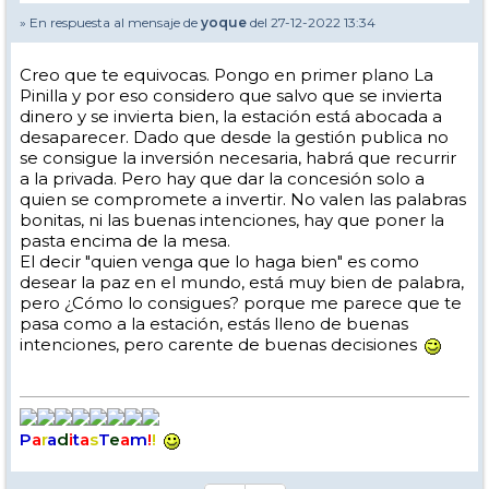
» En respuesta al mensaje de
yoque
del 27-12-2022 13:34
Creo que te equivocas. Pongo en primer plano La
Pinilla y por eso considero que salvo que se invierta
dinero y se invierta bien, la estación está abocada a
desaparecer. Dado que desde la gestión publica no
se consigue la inversión necesaria, habrá que recurrir
a la privada. Pero hay que dar la concesión solo a
quien se compromete a invertir. No valen las palabras
bonitas, ni las buenas intenciones, hay que poner la
pasta encima de la mesa.
El decir "quien venga que lo haga bien" es como
desear la paz en el mundo, está muy bien de palabra,
pero ¿Cómo lo consigues? porque me parece que te
pasa como a la estación, estás lleno de buenas
intenciones, pero carente de buenas decisiones
P
a
r
a
d
i
t
a
s
T
e
a
m
!
!