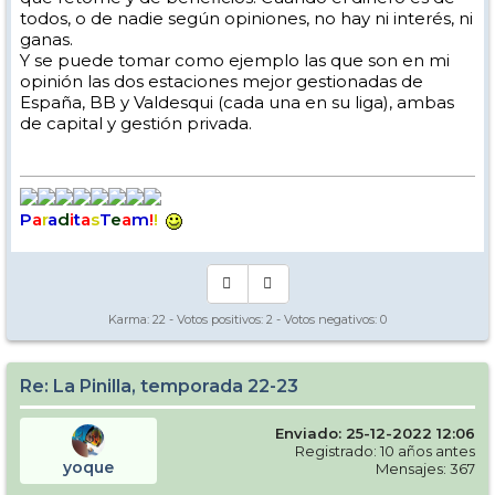
todos, o de nadie según opiniones, no hay ni interés, ni
ganas.
Y se puede tomar como ejemplo las que son en mi
opinión las dos estaciones mejor gestionadas de
España, BB y Valdesqui (cada una en su liga), ambas
de capital y gestión privada.
P
a
r
a
d
i
t
a
s
T
e
a
m
!
!
Karma:
22
- Votos positivos:
2
- Votos negativos:
0
Re: La Pinilla, temporada 22-23
Enviado: 25-12-2022 12:06
Registrado: 10 años antes
yoque
Mensajes: 367