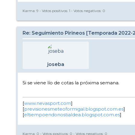
Karma:
9
- Votos positivos:
1
- Votos negativos:
0
Re: Seguimiento Pirineos [Temporada 2022-
joseba
Si se viene lío de cotas la próxima semana.
[
www.nevasport.com
]
[
previsionesmeteoformigal.blogspot.com.es
]
[
eltiempoendonostialdea.blogspot.com.es
]
Karma:
0
- Votos positivos:
0
- Votos negativos:
0