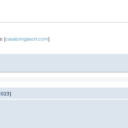
: [
casabringasort.com
]
2023]