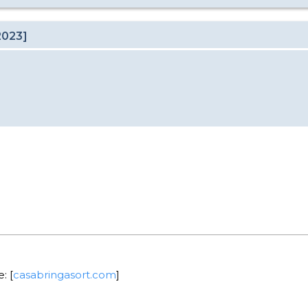
2023]
: [
casabringasort.com
]