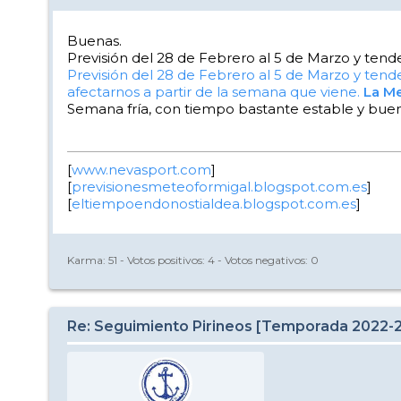
Buenas.
Previsión del 28 de Febrero al 5 de Marzo y tend
Previsión del 28 de Febrero al 5 de Marzo y tend
afectarnos a partir de la semana que viene.
La M
Semana fría, con tiempo bastante estable y buena
[
www.nevasport.com
]
[
previsionesmeteoformigal.blogspot.com.es
]
[
eltiempoendonostialdea.blogspot.com.es
]
Karma:
51
- Votos positivos:
4
- Votos negativos:
0
Re: Seguimiento Pirineos [Temporada 2022-