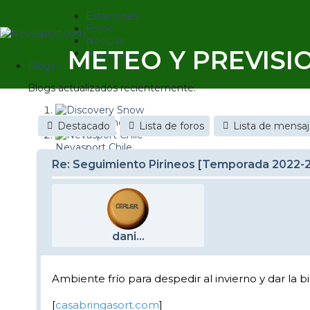
Estaciones
Foros
Noticias
METEO Y PREVISI
Reportajes
Blogs
Blogs actualizados recientemente:
Discovery Snow
Destacado
Lista de foros
Lista de mensa
Nevasport Chile
Re: Seguimiento Pirineos [Temporada 2022-
Esquiaryviajar.com
nevasport blog
Brasil
dani...
It's a powder da
Diario de un friki
Ambiente frío para despedir al invierno y dar la b
Revista NIX
[
casabringasort.com
]