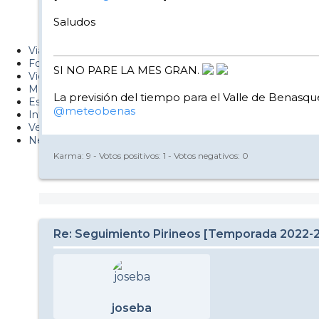
Metiendo Cantos
Saludos
PUCAF - Blog
Viajes
Fotos
SI NO PARE LA MES GRAN.
Videos
Material
La previsión del tiempo para el Valle de Benasque
Esquí Pro
@meteobenas
Infonieve
Verano
Nevalog
Karma:
9
- Votos positivos:
1
- Votos negativos:
0
Re: Seguimiento Pirineos [Temporada 2022-
joseba