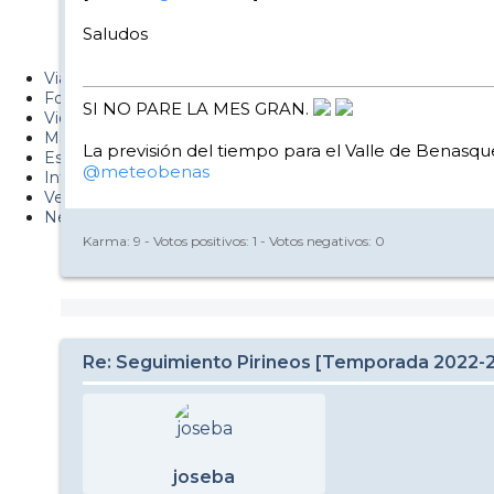
Metiendo Cantos
Saludos
PUCAF - Blog
Viajes
Fotos
SI NO PARE LA MES GRAN.
Videos
Material
La previsión del tiempo para el Valle de Benasque
Esquí Pro
@meteobenas
Infonieve
Verano
Nevalog
Karma:
9
- Votos positivos:
1
- Votos negativos:
0
Re: Seguimiento Pirineos [Temporada 2022-
joseba