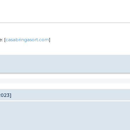
: [
casabringasort.com
]
2023]