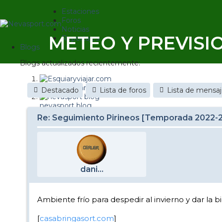
Estaciones
Foros
Noticias
METEO Y PREVISI
Reportajes
Blogs
Blogs actualizados recientemente:
Esquiaryviajar.com
Destacado
Lista de foros
Lista de mensa
nevasport blog
Re: Seguimiento Pirineos [Temporada 2022-
Discovery Snow
Brasil
It's a powder da
dani...
Diario de un friki
Nevasport Chile
Ambiente frío para despedir al invierno y dar la b
Revista NIX
[
casabringasort.com
]