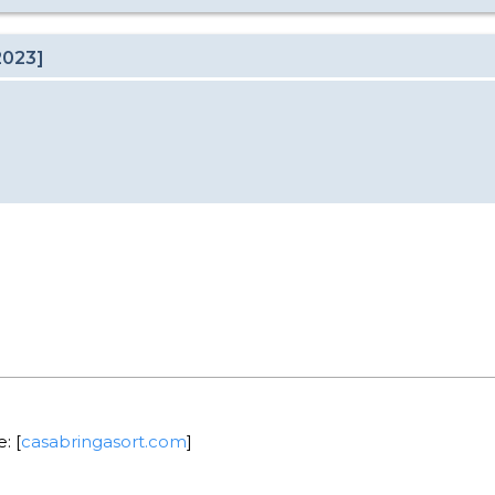
2023]
: [
casabringasort.com
]