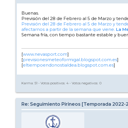
Buenas.
Previsión del 28 de Febrero al 5 de Marzo y tend
Previsión del 28 de Febrero al 5 de Marzo y tend
afectarnos a partir de la semana que viene.
La M
Semana fría, con tiempo bastante estable y buena
[
www.nevasport.com
]
[
previsionesmeteoformigal.blogspot.com.es
]
[
eltiempoendonostialdea.blogspot.com.es
]
Karma:
51
- Votos positivos:
4
- Votos negativos:
0
Re: Seguimiento Pirineos [Temporada 2022-