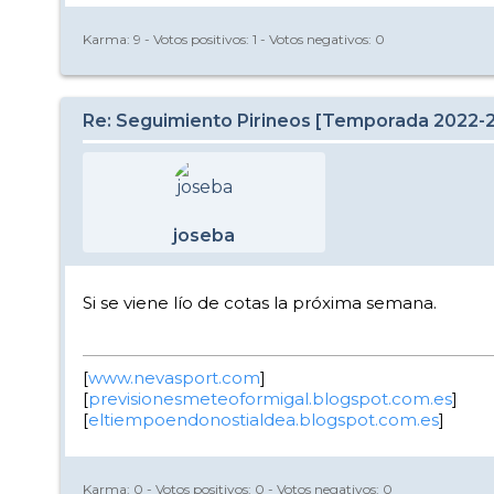
Karma:
9
- Votos positivos:
1
- Votos negativos:
0
Re: Seguimiento Pirineos [Temporada 2022-
joseba
Si se viene lío de cotas la próxima semana.
[
www.nevasport.com
]
[
previsionesmeteoformigal.blogspot.com.es
]
[
eltiempoendonostialdea.blogspot.com.es
]
Karma:
0
- Votos positivos:
0
- Votos negativos:
0