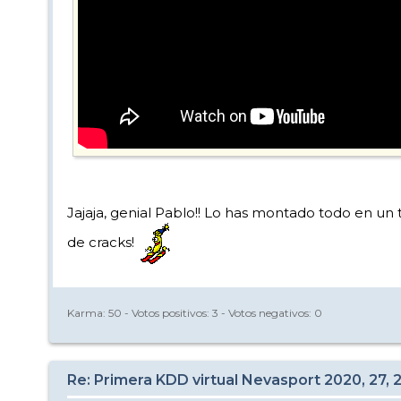
Jajaja, genial Pablo!! Lo has montado todo en u
de cracks!
Karma:
50
- Votos positivos:
3
- Votos negativos:
0
Re: Primera KDD virtual Nevasport 2020, 27, 