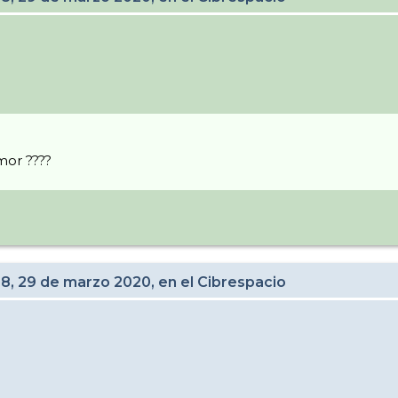
mor ????
28, 29 de marzo 2020, en el Cibrespacio