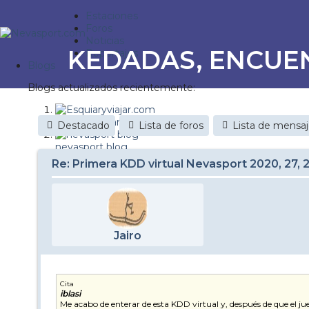
Estaciones
Foros
Noticias
KEDADAS, ENCUE
Reportajes
Blogs
Blogs actualizados recientemente:
Esquiaryviajar.com
Destacado
Lista de foros
Lista de mensa
nevasport blog
Re: Primera KDD virtual Nevasport 2020, 27, 
Discovery Snow
Brasil
It's a powder da
Jairo
Diario de un friki
Nevasport Chile
Cita
iblasi
Revista NIX
Me acabo de enterar de esta KDD virtual y, después de que el j