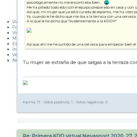
psicológicamente no me encontraba bien...
Metiendo Cantos
Me ha pillado todo esto con el equipo preparado en casa y con 
Así que, mi mujer que ya está curada de espanto, me ha visto
PUCAF - Blog
Ya, cuando le he dicho que me iba a la terraza con una cerveza,
A lo que le he dicho que "evidentemente a la KDD!!!"
Viajes
Fotos
Videos
Material
Esquí Pro
Así que ahí me he surtido de una cerveza para empezar bien e
Infonieve
Verano
Nevalog
Tu mujer se extraña de que salgas a la terraza 
Karma:
17
- Votos positivos:
1
- Votos negativos:
0
Re: Primera KDD virtual Nevasport 2020, 27, 