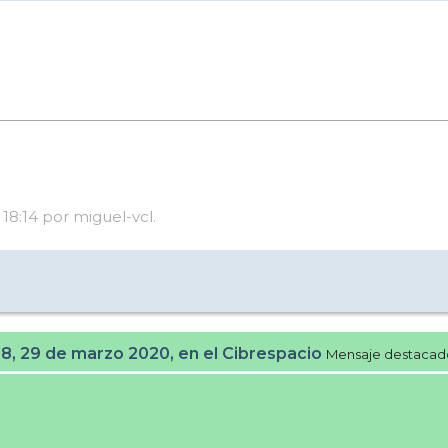
18:14 por miguel-vcl.
28, 29 de marzo 2020, en el Cibrespacio
Mensaje destacad