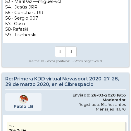
53.- MariPaz —miguel-vcl
54.- Jesús-JRR
55.- Concha- JRR
56.- Sergio 007
57.- Guso
58-Rafaski
59.- Fischerski
Karma:
18
- Votos positivos:
1
- Votos negativos:
0
Re: Primera KDD virtual Nevasport 2020, 27, 28,
29 de marzo 2020, en el Cibrespacio
Enviado: 28-03-2020 18:55
Moderador
Registrado: 16 años antes
Pablo LB
Mensajes: 11.670
Cita
The Dude