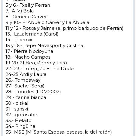
5 y 6.- Txell y Ferran
7.- A Mi Bola
8.- General Carver
9 y 10.- El Abuelo Carver y La Abuela
11 y 12.- Rotxa y Jaime (el primo barbudo de Ferrán)
13.- La_alemana (Carol)
14. - j.lacroix
15 y 16.- Pepe Nevasport y Cristina
17.- Pierre Nodoyuna
18.- Nacho Campos
19-20-21 Bea, Pedro y Jairo
22- 23.- Loren_Zo + The Dude
24-25 Ardi y Laura
26.- Tombaway
27.- Sache (Sergi)
28.- Lourdes (LDM2002)
29 - zanna bianca
30 - diskal
31 - sanski
32 - gorosabel
33.- Helaito
34.- Pingüina
35- MSE (Mi Santa Esposa, osease, la del ratón)