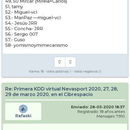
49, 50 Mircar (Mireia+Carlos)
51, tamy
52.- Miguel-vcl
53.- MariPaz —miguel-vcl
54.- Jesús-JRR
55.- Concha- JRR
56.- Sergio 007
57.- Guso
58- yomismoymimecanismo
Karma:
18
- Votos positivos:
1
- Votos negativos:
0
Re: Primera KDD virtual Nevasport 2020, 27, 28,
29 de marzo 2020, en el Cibrespacio
Enviado: 28-03-2020 18:37
Registrado: 18 años antes
Rafaski
Mensajes: 7.910