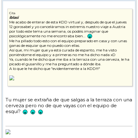
Cita
iblasi
Me acabo de enterar de esta KDD virtual y, después de que el jueves
12 gorosabel y yo canceláramos in extremis nuestro viaje a Austria
por todo este tema una semana, os podéis imaginar que
psicológicamente no me encontraba bien...
Me ha pillado todo esto con el equipo preparado en casa y con unas
ganas de esquiar que no puedo con ellas.
Así que, mi mujer que ya está curada de espanto, me ha visto
poniéndome el equipo y a primeras no me ha dicho nada xD
Ya, cuando le he dicho que me iba a la terraza con una cerveza, le ha
picado el gusanillo y me ha preguntado a dónde iba.
A lo que le he dicho que "evidentemente a la KDD!!!"
Así que ahí me he surtido de una cerveza para empezar bien el
evento
Tu mujer se extraña de que salgas a la terraza con una
cerveza pero no de que vayas con el equipo de
esquí?