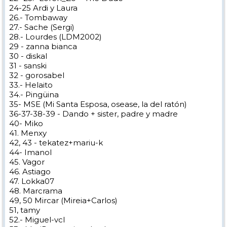
24-25 Ardi y Laura
26.- Tombaway
27.- Sache (Sergi)
28.- Lourdes (LDM2002)
29 - zanna bianca
30 - diskal
31 - sanski
32 - gorosabel
33.- Helaito
34.- Pingüina
35- MSE (Mi Santa Esposa, osease, la del ratón)
36-37-38-39 - Dando + sister, padre y madre
40- Miko
41. Menxy
42, 43 - tekatez+mariu-k
44- Imanol
45. Vagor
46. Astiago
47. Lokka07
48. Marcrama
49, 50 Mircar (Mireia+Carlos)
51, tamy
52.- Miguel-vcl