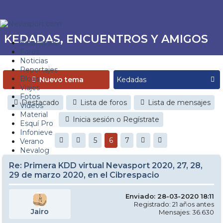
KEDADAS, ENCUENTROS Y AMIGOS
Estaciones
Foros
Noticias
Reportajes
Blogs
Nuevo tema
Viajes
Fotos
Destacado
Lista de foros
Lista de mensajes
Videos
Material
Inicia sesión o Regístrate
Esquí Pro
Infonieve
5
6
7
Verano
Nevalog
Re: Primera KDD virtual Nevasport 2020, 27, 28,
29 de marzo 2020, en el Cibrespacio
Enviado: 28-03-2020 18:11
Registrado: 21 años antes
Jairo
Mensajes: 36.630