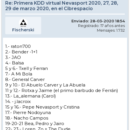
Re: Primera KDD virtual Nevasport 2020, 27, 28,
29 de marzo 2020, en el Cibrespacio
Enviado: 28-03-2020 18:54
Registrado: 17 años antes
Fischerski
Mensajes: 1.732
1.- raton700
2.- Bender -1+1
3.- JAO
4.- Balsa
5 y 6.- Txell y Ferran
7.- A Mi Bola
8.- General Carver
9 y 10.- El Abuelo Carver y La Abuela
11 y 12.- Rotxa y Jaime (el primo barbudo de Ferrán)
13.- La_alemana (Carol)
14. - j.lacroix
15 y 16.- Pepe Nevasport y Cristina
17.- Pierre Nodoyuna
18.- Nacho Campos
19-20-21 Bea, Pedro y Jairo
22- 23.- Loren_Zo + The Dude