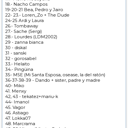
18.- Nacho Campos
19-20-21 Bea, Pedro y Jairo
22- 23.- Loren_Zo + The Dude
24-25 Ardi y Laura
26.- Tombaway
27.- Sache (Sergi)
28.- Lourdes (LDM2002)
29 - zanna bianca
30 - diskal
31 - sanski
32 - gorosabel
33.- Helaito
34.- Pingüina
35- MSE (Mi Santa Esposa, osease, la del ratón)
36-37-38-39 - Dando + sister, padre y madre
40- Miko
41. Menxy
42, 43 - tekatez+mariu-k
44- Imanol
45. Vagor
46. Astiago
47. Lokka07
48. Marcrama