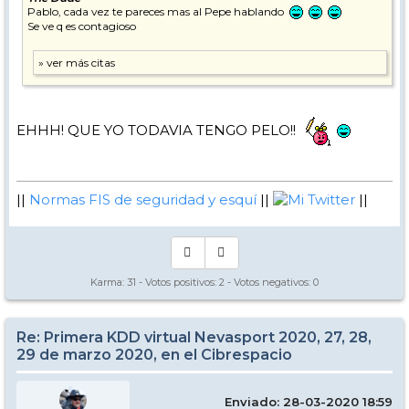
Pablo, cada vez te pareces mas al Pepe hablando
Se ve q es contagioso
EHHH! QUE YO TODAVIA TENGO PELO!!
||
Normas FIS de seguridad y esquí
||
Mi Twitter
||
Karma:
31
- Votos positivos:
2
- Votos negativos:
0
Re: Primera KDD virtual Nevasport 2020, 27, 28,
29 de marzo 2020, en el Cibrespacio
Enviado: 28-03-2020 18:59