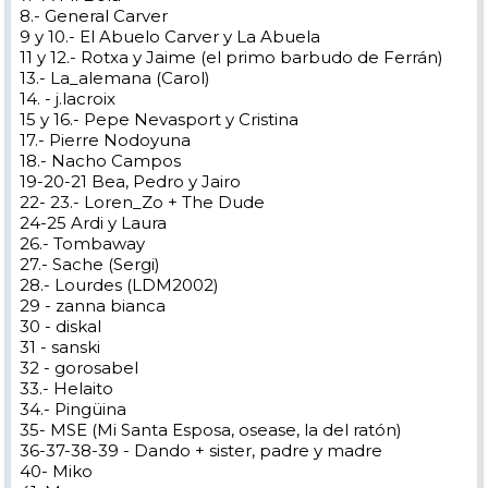
8.- General Carver
9 y 10.- El Abuelo Carver y La Abuela
11 y 12.- Rotxa y Jaime (el primo barbudo de Ferrán)
13.- La_alemana (Carol)
14. - j.lacroix
15 y 16.- Pepe Nevasport y Cristina
17.- Pierre Nodoyuna
18.- Nacho Campos
19-20-21 Bea, Pedro y Jairo
22- 23.- Loren_Zo + The Dude
24-25 Ardi y Laura
26.- Tombaway
27.- Sache (Sergi)
28.- Lourdes (LDM2002)
29 - zanna bianca
30 - diskal
31 - sanski
32 - gorosabel
33.- Helaito
34.- Pingüina
35- MSE (Mi Santa Esposa, osease, la del ratón)
36-37-38-39 - Dando + sister, padre y madre
40- Miko