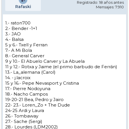
Registrado: 18 años antes
Rafaski
Mensajes: 7.910
1.- raton700
2.- Bender -1+1
3.- JAO
4.- Balsa
5 y 6.- Txell y Ferran
7.- A Mi Bola
8.- General Carver
9 y 10.- El Abuelo Carver y La Abuela
11 y 12.- Rotxa y Jaime (el primo barbudo de Ferrán)
13.- La_alemana (Carol)
14. - j.lacroix
15 y 16.- Pepe Nevasport y Cristina
17.- Pierre Nodoyuna
18.- Nacho Campos
19-20-21 Bea, Pedro y Jairo
22- 23.- Loren_Zo + The Dude
24-25 Ardi y Laura
26.- Tombaway
27.- Sache (Sergi)
28.- Lourdes (LDM2002)