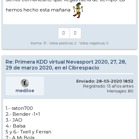
hemos hecho esta mañana
Karma:
31
- Votos positivos:
2
- Votos negativos:
0
Re: Primera KDD virtual Nevasport 2020, 27, 28,
29 de marzo 2020, en el Cibrespacio
Enviado: 28-03-2020 18:52
Registrado: 13 años antes
mediloe
Mensajes: 80
1.- raton700
2.- Bender -1+1
3.- JAO
4.- Balsa
5 y 6.- Txell y Ferran
7.- A Mi Bola