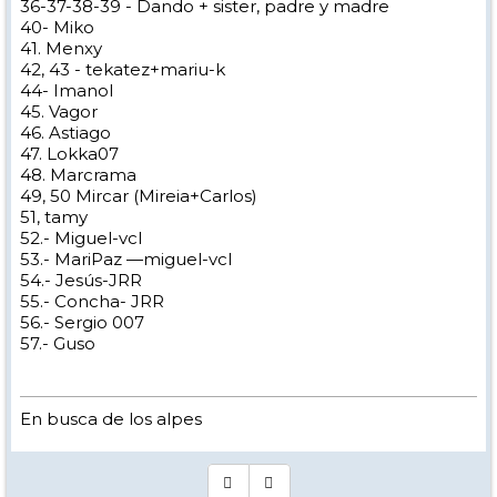
36-37-38-39 - Dando + sister, padre y madre
40- Miko
41. Menxy
42, 43 - tekatez+mariu-k
44- Imanol
45. Vagor
46. Astiago
47. Lokka07
48. Marcrama
49, 50 Mircar (Mireia+Carlos)
51, tamy
52.- Miguel-vcl
53.- MariPaz —miguel-vcl
54.- Jesús-JRR
55.- Concha- JRR
56.- Sergio 007
57.- Guso
En busca de los alpes