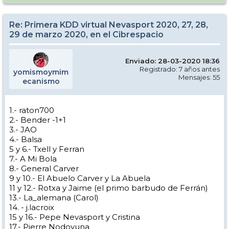
Re: Primera KDD virtual Nevasport 2020, 27, 28,
29 de marzo 2020, en el Cibrespacio
Enviado: 28-03-2020 18:36
Registrado: 7 años antes
yomismoymim
Mensajes: 55
ecanismo
1.- raton700
2.- Bender -1+1
3.- JAO
4.- Balsa
5 y 6.- Txell y Ferran
7.- A Mi Bola
8.- General Carver
9 y 10.- El Abuelo Carver y La Abuela
11 y 12.- Rotxa y Jaime (el primo barbudo de Ferrán)
13.- La_alemana (Carol)
14. - j.lacroix
15 y 16.- Pepe Nevasport y Cristina
17.- Pierre Nodoyuna