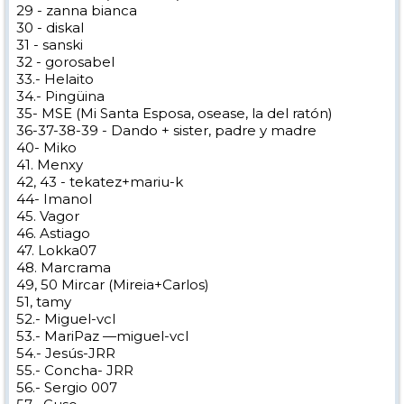
29 - zanna bianca
30 - diskal
31 - sanski
32 - gorosabel
33.- Helaito
34.- Pingüina
35- MSE (Mi Santa Esposa, osease, la del ratón)
36-37-38-39 - Dando + sister, padre y madre
40- Miko
41. Menxy
42, 43 - tekatez+mariu-k
44- Imanol
45. Vagor
46. Astiago
47. Lokka07
48. Marcrama
49, 50 Mircar (Mireia+Carlos)
51, tamy
52.- Miguel-vcl
53.- MariPaz —miguel-vcl
54.- Jesús-JRR
55.- Concha- JRR
56.- Sergio 007