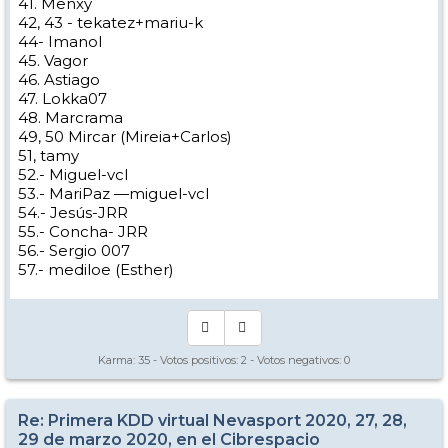
41. Menxy
42, 43 - tekatez+mariu-k
44- Imanol
45. Vagor
46. Astiago
47. Lokka07
48. Marcrama
49, 50 Mircar (Mireia+Carlos)
51, tamy
52.- Miguel-vcl
53.- MariPaz —miguel-vcl
54.- Jesús-JRR
55.- Concha- JRR
56.- Sergio 007
57.- mediloe (Esther)
Karma:
35
- Votos positivos:
2
- Votos negativos:
0
Re: Primera KDD virtual Nevasport 2020, 27, 28,
29 de marzo 2020, en el Cibrespacio