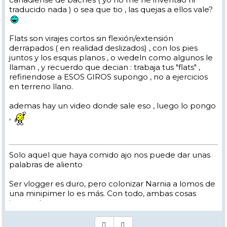
traducido nada ) o sea que tio , las quejas a ellos vale?
Flats son virajes cortos sin flexión/extensión
derrapados ( en realidad deslizados) , con los pies
juntos y los esquis planos , o wedeln como algunos le
llaman , y recuerdo que decian : trabaja tus "flats" ,
refiriendose a ESOS GIROS supongo , no a ejercicios
en terreno llano.
ademas hay un video donde sale eso , luego lo pongo
,
Solo aquel que haya comido ajo nos puede dar unas
palabras de aliento
Ser vlogger es duro, pero colonizar Narnia a lomos de
una minipimer lo es más. Con todo, ambas cosas
intento hacer.
Yo hago esquí extremo : voy de extremo a extremo
de la pista