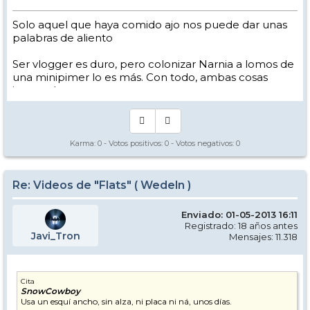
Solo aquel que haya comido ajo nos puede dar unas
palabras de aliento
Ser vlogger es duro, pero colonizar Narnia a lomos de
una minipimer lo es más. Con todo, ambas cosas
intento hacer.
Yo hago esquí extremo : voy de extremo a extremo
de la pista
Los caminos del esquí son inescrotables ...
Karma:
0
- Votos positivos:
0
- Votos negativos:
0
Re: Videos de "Flats" ( Wedeln )
Enviado: 01-05-2013 16:11
Registrado: 18 años antes
Javi_Tron
Mensajes: 11.318
Cita
SnowCowboy
Usa un esquí ancho, sin alza, ni placa ni ná, unos días.