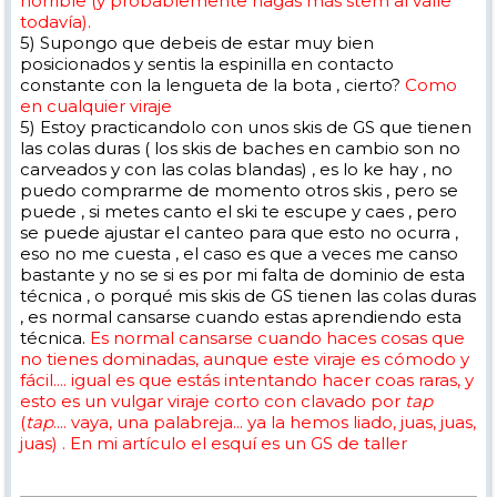
horrible (y probablemente hagas más stem al valle
todavía).
5) Supongo que debeis de estar muy bien
posicionados y sentis la espinilla en contacto
constante con la lengueta de la bota , cierto?
Como
en cualquier viraje
5) Estoy practicandolo con unos skis de GS que tienen
las colas duras ( los skis de baches en cambio son no
carveados y con las colas blandas) , es lo ke hay , no
puedo comprarme de momento otros skis , pero se
puede , si metes canto el ski te escupe y caes , pero
se puede ajustar el canteo para que esto no ocurra ,
eso no me cuesta , el caso es que a veces me canso
bastante y no se si es por mi falta de dominio de esta
técnica , o porqué mis skis de GS tienen las colas duras
, es normal cansarse cuando estas aprendiendo esta
técnica.
Es normal cansarse cuando haces cosas que
no tienes dominadas, aunque este viraje es cómodo y
fácil.... igual es que estás intentando hacer coas raras, y
esto es un vulgar viraje corto con clavado por
tap
(
tap
.... vaya, una palabreja... ya la hemos liado, juas, juas,
juas) . En mi artículo el esquí es un GS de taller