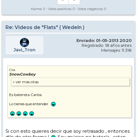
Los caminos del esquí son inescrotables ...
Karma:
0
- Votos positivos:
0
- Votos negativos:
0
Re: Videos de "Flats" ( Wedeln )
Enviado: 01-05-2013 20:20
Registrado: 18 años antes
Javi_Tron
Mensajes: 11.318
Cita
SnowCowboy
Es baterista Carlos.
Lo tienes que entender.
Si con esto quieres decir que soy retrasado , entonces
dilo de otra forma !
Soy músico no batería , estan