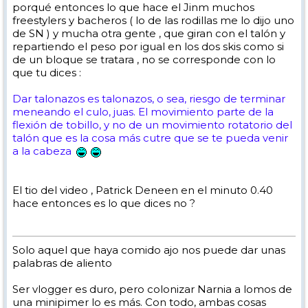
porqué entonces lo que hace el Jinm muchos
freestylers y bacheros ( lo de las rodillas me lo dijo uno
Ni de coña Javi. Una cosa es lo que parece y otra es lo que es. Dar
de SN ) y mucha otra gente , que giran con el talón y
talonazos es talonazos, o sea, riesgo de terminar meneando el culo,
repartiendo el peso por igual en los dos skis como si
juas. El movimiento parte de la flexión de tobillo, y no de un
movimiento rotatorio del talón que es la cosa más cutre que se te
de un bloque se tratara , no se corresponde con lo
pueda venir a la cabeza. Empieza despacito, con cambio por
que tu dices :
extensión, y lo comprenderás.
Y sí, si contesta a tus preguntas el artículo
Dar talonazos es talonazos, o sea, riesgo de terminar
meneando el culo, juas. El movimiento parte de la
1) Podriais poner más videos donde salgan esquiando de esta forma ?
flexión de tobillo, y no de un movimiento rotatorio del
( tenia uno buenísimo pero perdí el link
)
No es ninguna forma
talón que es la cosa más cutre que se te pueda venir
especial de esquiar, es un viraje de base tradicional e hiper normal.
a la cabeza
Las diferencias que ves son meras diferencias de estilo y, más que
nada, en la clavada del bastón.
2) El movimiento lo haceis moviendo el talón ?
No; flexionado el
tobillo para aplicar presión a la parte delantera del esquí.
El tio del video , Patrick Deneen en el minuto 0.40
3) El peso esta repartido por igual sobre los dos esquis o más sobre el
esquí exterior ? A veces se me separan un poco las colas al iniciar el
hace entonces es lo que dices no ?
movimiento porqué pongo mayor peso en el esquí exterior.
Naturalmente el exterior. Si se te separa el esquí (stem al valle) es
precisamente por querer girar con el talón en vez de aplicar presión
mediante la flexión de tobillo
Solo aquel que haya comido ajo nos puede dar unas
4) Las rodillas las manteneis juntas ?
No, se mantienen juntas las
palabras de aliento
piernas enteras, aunque independientes, para que no se estorben. Si
mantienes juntas sólo las rodillas se te quedarán las piernas en X, y
eso es horrible (y probablemente hagas más stem al valle todavía).
Ser vlogger es duro, pero colonizar Narnia a lomos de
5) Supongo que debeis de estar muy bien posicionados y sentis la
una minipimer lo es más. Con todo, ambas cosas
espinilla en contacto constante con la lengueta de la bota , cierto?