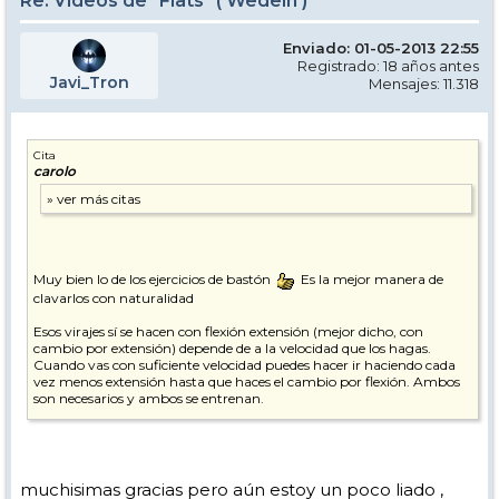
Re: Videos de "Flats" ( Wedeln )
Enviado: 01-05-2013 22:55
Registrado: 18 años antes
Javi_Tron
Mensajes: 11.318
Cita
carolo
Muy bien lo de los ejercicios de bastón
Es la mejor manera de
clavarlos con naturalidad
Esos virajes sí se hacen con flexión extensión (mejor dicho, con
cambio por extensión) depende de a la velocidad que los hagas.
Cuando vas con suficiente velocidad puedes hacer ir haciendo cada
vez menos extensión hasta que haces el cambio por flexión. Ambos
son necesarios y ambos se entrenan.
Esa culebrilla, juas, la estuvimos haciendo todo el día en SN el día que
nos encontramos a la tripulación de la
Enterprise
.
muchisimas gracias pero aún estoy un poco liado ,