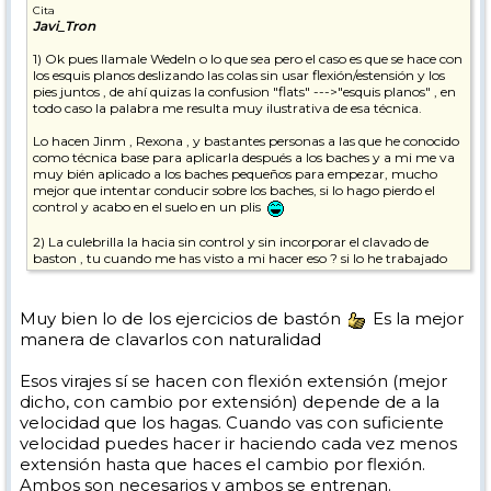
Cita
Javi_Tron
1) Ok pues llamale Wedeln o lo que sea pero el caso es que se hace con
los esquis planos deslizando las colas sin usar flexión/estensión y los
pies juntos , de ahí quizas la confusion "flats" --->"esquis planos" , en
todo caso la palabra me resulta muy ilustrativa de esa técnica.
Lo hacen Jinm , Rexona , y bastantes personas a las que he conocido
como técnica base para aplicarla después a los baches y a mi me va
muy bién aplicado a los baches pequeños para empezar, mucho
mejor que intentar conducir sobre los baches, si lo hago pierdo el
control y acabo en el suelo en un plis
2) La culebrilla la hacia sin control y sin incorporar el clavado de
baston , tu cuando me has visto a mi hacer eso ? si lo he trabajado
este invierno juas ! ahora ya puedo hacer giros cortos con más
control e incorporando el clavado de bastón.
Muy bien lo de los ejercicios de bastón
Es la mejor
manera de clavarlos con naturalidad
Esos virajes sí se hacen con flexión extensión (mejor
dicho, con cambio por extensión) depende de a la
velocidad que los hagas. Cuando vas con suficiente
velocidad puedes hacer ir haciendo cada vez menos
extensión hasta que haces el cambio por flexión.
Ambos son necesarios y ambos se entrenan.