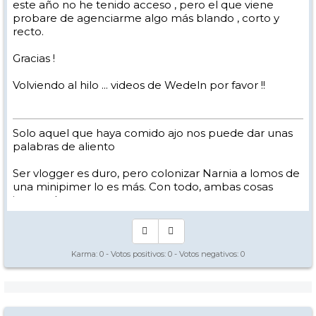
este año no he tenido acceso , pero el que viene
probare de agenciarme algo más blando , corto y
recto.
Gracias !
Volviendo al hilo ... videos de Wedeln por favor !!
Solo aquel que haya comido ajo nos puede dar unas
palabras de aliento
Ser vlogger es duro, pero colonizar Narnia a lomos de
una minipimer lo es más. Con todo, ambas cosas
intento hacer.
Yo hago esquí extremo : voy de extremo a extremo
de la pista
Los caminos del esquí son inescrotables ...
Karma:
0
- Votos positivos:
0
- Votos negativos:
0