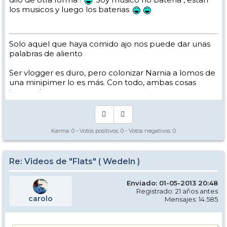
los musicos y luego los baterias
Solo aquel que haya comido ajo nos puede dar unas
palabras de aliento
Ser vlogger es duro, pero colonizar Narnia a lomos de
una minipimer lo es más. Con todo, ambas cosas
intento hacer.
Yo hago esquí extremo : voy de extremo a extremo
de la pista
Los caminos del esquí son inescrotables ...
Karma:
0
- Votos positivos:
0
- Votos negativos:
0
Re: Videos de "Flats" ( Wedeln )
Enviado: 01-05-2013 20:48
Registrado: 21 años antes
carolo
Mensajes: 14.585