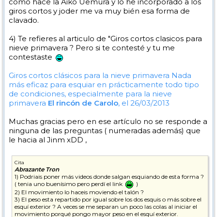
como hace la Aiko Uemura y lo he incorporado a los
giros cortos y joder me va muy bién esa forma de
clavado.
4) Te refieres al articulo de "Giros cortos clasicos para
nieve primavera ? Pero si te contesté y tu me
contestaste
Giros cortos clásicos para la nieve primavera
Nada
más eficaz para esquiar en prácticamente todo tipo
de condiciones, especialmente para la nieve
primavera
El rincón de Carolo
, el 26/03/2013
Muchas gracias pero en ese artículo no se responde a
ninguna de las preguntas ( numeradas además) que
le hacia al Jinm xDD ,
Cita
Abrazante Tron
1) Podriais poner más videos donde salgan esquiando de esta forma ?
( tenia uno buenísimo pero perdí el link
)
2) El movimiento lo haceis moviendo el talón ?
3) El peso esta repartido por igual sobre los dos esquis o más sobre el
esquí exterior ? A veces se me separan un poco las colas al iniciar el
movimiento porqué pongo mayor peso en el esquí exterior.