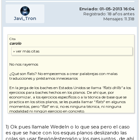
Enviado: 01-05-2013 16:04
Registrado: 18 años antes
Javi_Tron
Mensajes: 11.318
Cita
carolo
No nos rayemos
¿Qué son flats? No empecemos a crear palabrejas con malas
traducciones y préstamos innecesarios
En la jerga de los baches en Estados Unidos se llama
"flats drills"
a los
ejercicios para baches hechos en los planos. De ahí que, por
economizar, a los ejercicios específicos o a la técnica de base que se
practica en los sitios planos, se les pueda llamar "
flats
" en algunos
momentos, pero "
flat
" en si, no es ninguna técnica, ni ninguna
modalidad ni ningún ejercicio en concreto.
Por cierto, esa culebrilla que sale en el minuto 0:40 tú ya la sabes
hacer
1) Ok pues llamale Wedeln o lo que sea pero el caso
es que se hace con los esquis planos deslizando las
¿Has practicado los ejercicios caminado con los bastones que te dije?
colas sin usar flexión/estensión y los pies juntos , de ahí
¿Te has leído el artículo de giros cortos? ... Macho , lo escribí como