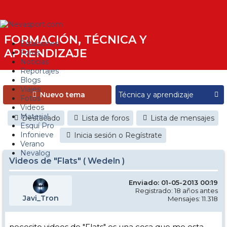
FORMACIÓN, TÉCNICA Y
Estaciones
APRENDIZAJE
Foros
Noticias
Reportajes
Blogs
Viajes
Nuevo tema
Fotos
Videos
Material
Destacado
Lista de foros
Lista de mensajes
Esquí Pro
Infonieve
Inicia sesión o Regístrate
Verano
Nevalog
Videos de "Flats" ( Wedeln )
Enviado: 01-05-2013 00:19
Registrado: 18 años antes
Javi_Tron
Mensajes: 11.318
necesito videos de "Flats" es una cosa que me esta