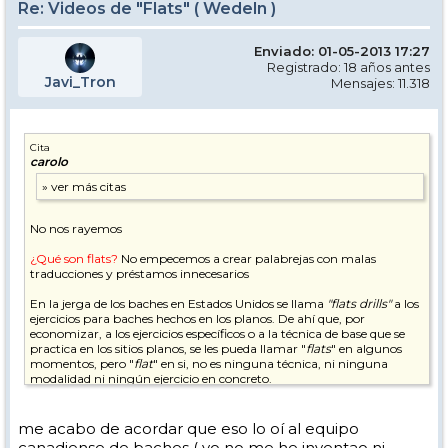
Re: Videos de "Flats" ( Wedeln )
Enviado: 01-05-2013 17:27
Registrado: 18 años antes
Javi_Tron
Mensajes: 11.318
Cita
carolo
No nos rayemos
¿Qué son flats?
No empecemos a crear palabrejas con malas
traducciones y préstamos innecesarios
En la jerga de los baches en Estados Unidos se llama
"flats drills"
a los
ejercicios para baches hechos en los planos. De ahí que, por
economizar, a los ejercicios específicos o a la técnica de base que se
practica en los sitios planos, se les pueda llamar "
flats
" en algunos
momentos, pero "
flat
" en si, no es ninguna técnica, ni ninguna
modalidad ni ningún ejercicio en concreto.
me acabo de acordar que eso lo oí al equipo
canadiense de baches ( yo no me he inventao ni