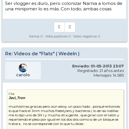
Ser vlogger es duro, pero colonizar Narnia a lomos de
una minipimer lo es más. Con todo, ambas cosas
intento hacer.
Yo hago esquí extremo : voy de extremo a extremo
de la pista
Los caminos del esquí son inescrotables ...
Karma:
0
- Votos positivos:
0
- Votos negativos:
0
Re: Videos de "Flats" ( Wedeln )
Enviado: 01-05-2013 23:07
Registrado: 21 años antes
carolo
Mensajes: 14.585
Cita
Javi_Tron
muchisimas gracias pero aún estoy un poco liado , porqué entonces
lo que hace el Jinm muchos freestylers y bacheros ( lo de las rodillas
me lo dijo uno de SN ) y mucha otra gente , que giran con el talón y
repartiendo el peso por igual en los dos skis como si de un bloque se
tratara , no se corresponde con lo que tu dices :