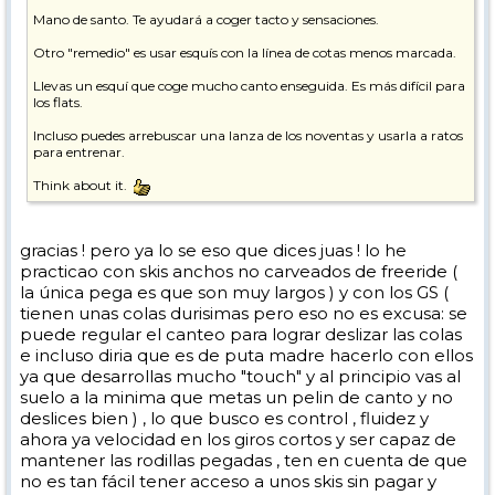
Mano de santo. Te ayudará a coger tacto y sensaciones.
Otro "remedio" es usar esquís con la línea de cotas menos marcada.
Llevas un esquí que coge mucho canto enseguida. Es más difícil para
los flats.
Incluso puedes arrebuscar una lanza de los noventas y usarla a ratos
para entrenar.
Think about it.
gracias ! pero ya lo se eso que dices juas ! lo he
practicao con skis anchos no carveados de freeride (
la única pega es que son muy largos ) y con los GS (
tienen unas colas durisimas pero eso no es excusa: se
puede regular el canteo para lograr deslizar las colas
e incluso diria que es de puta madre hacerlo con ellos
ya que desarrollas mucho "touch" y al principio vas al
suelo a la minima que metas un pelin de canto y no
deslices bien ) , lo que busco es control , fluidez y
ahora ya velocidad en los giros cortos y ser capaz de
mantener las rodillas pegadas , ten en cuenta de que
no es tan fácil tener acceso a unos skis sin pagar y