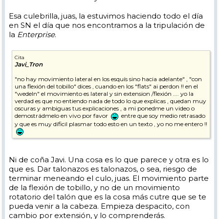
Esa culebrilla, juas, la estuvimos haciendo todo el día
en SN el día que nos encontramos a la tripulación de
la
Enterprise
.
Cita
Javi_Tron
"no hay movimiento lateral en los esquís sino hacia adelante" , "con
una flexión del tobillo" dices , cuando en los "flats" ai perdon !! en el
"wedeln" el movimiento es lateral y sin extension /flexión .... yo la
verdad es que no entiendo nada de todo lo que explicas , quedan muy
oscuras y ambiguas tus explicaciones , a mi ponedme un video o
demostrádmelo en vivo por favor
entre que soy medio retrasado
y que es muy díficil plasmar todo esto en un texto , yo no me entero !!
Ni de coña Javi. Una cosa es lo que parece y otra es lo
que es. Dar talonazos es talonazos, o sea, riesgo de
terminar meneando el culo, juas. El movimiento parte
de la flexión de tobillo, y no de un movimiento
rotatorio del talón que es la cosa más cutre que se te
pueda venir a la cabeza. Empieza despacito, con
cambio por extensión, y lo comprenderás.