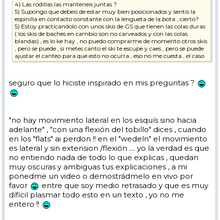
4) Las rodillas las manteneis juntas ?
5) Supongo que debeis de estar muy bien posicionados y sentis la
espinilla en contacto constante con la lengueta de la bota , cierto?
5) Estoy practicandolo con unos skis de GS que tienen las colas duras
( los skis de baches en cambio son no carveados y con las colas
blandas) , es lo ke hay , no puedo comprarme de momento otros skis
, pero se puede , si metes canto el ski te escupe y caes , pero se puede
ajustar el canteo para que esto no ocurra , eso no me cuesta , el caso
es que a veces me canso bastante y no se si es por mi falta de
dominio de esta técnica , o porqué mis skis de GS tienen las colas
duras , es normal cansarse cuando estas aprendiendo esta técnica.
seguro que lo hiciste inspirado en mis preguntas ?
"no hay movimiento lateral en los esquís sino hacia
adelante" , "con una flexión del tobillo" dices , cuando
en los "flats" ai perdon !! en el "wedeln" el movimiento
es lateral y sin extension /flexión .... yo la verdad es que
no entiendo nada de todo lo que explicas , quedan
muy oscuras y ambiguas tus explicaciones , a mi
ponedme un video o demostrádmelo en vivo por
favor
entre que soy medio retrasado y que es muy
díficil plasmar todo esto en un texto , yo no me
entero !!