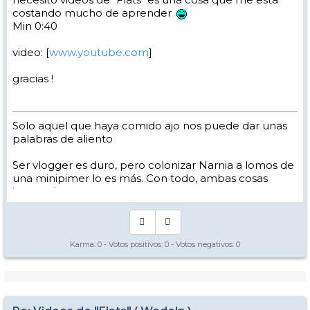
costando mucho de aprender
Min 0:40
video: [
www.youtube.com
]
gracias !
Solo aquel que haya comido ajo nos puede dar unas
palabras de aliento
Ser vlogger es duro, pero colonizar Narnia a lomos de
una minipimer lo es más. Con todo, ambas cosas
intento hacer.
Yo hago esquí extremo : voy de extremo a extremo
de la pista
Los caminos del esquí son inescrotables ...
Karma:
0
- Votos positivos:
0
- Votos negativos:
0