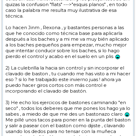
quizas la confusion "flats" --->"esquis planos" , en todo
respuesta a todas las preguntas que hacías en el hilo del Juicio Final...
Ya no te digo más ná
caso la palabra me resulta muy ilustrativa de esa
técnica.
Lo hacen Jinm , Rexona , y bastantes personas a las
que he conocido como técnica base para aplicarla
después a los baches y a mi me va muy bién aplicado
a los baches pequeños para empezar, mucho mejor
que intentar conducir sobre los baches, si lo hago
pierdo el control y acabo en el suelo en un plis
2) La culebrilla la hacia sin control y sin incorporar el
clavado de baston , tu cuando me has visto a mi hacer
eso ? si lo he trabajado este invierno juas ! ahora ya
puedo hacer giros cortos con más control e
incorporando el clavado de bastón.
3) He echo los ejercicos de bastones caminando "en
seco" , todos los deberes que me pones los hago ya lo
sabes , a miedo de que me des un bastonazo claro
Me pillé unos tacos para poner en la punta del baston
y salir a pasear con el baston como dijiste , clavando
usando los dedos para no tensar con la muñeca