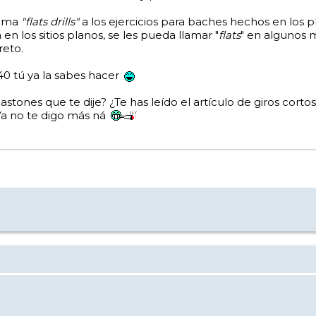
lama
"flats drills"
a los ejercicios para baches hechos en los pl
en los sitios planos, se les pueda llamar "
flats
" en algunos 
reto.
:40 tú ya la sabes hacer
stones que te dije? ¿Te has leído el artículo de giros cortos
. Ya no te digo más ná