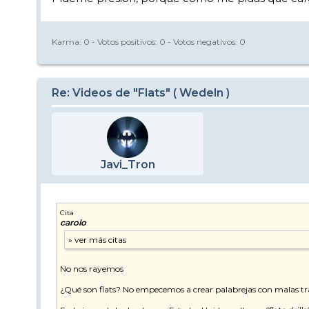
Karma:
0
- Votos positivos:
0
- Votos negativos:
0
Re: Videos de "Flats" ( Wedeln )
Javi_Tron
Cita
carolo
No nos rayemos
¿Qué son flats? No empecemos a crear palabrejas con malas tr