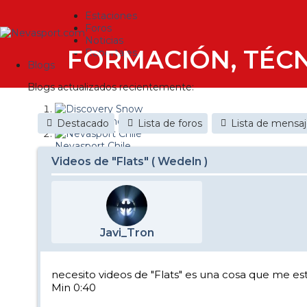
Estaciones
Foros
Noticias
FORMACIÓN, TÉCN
Reportajes
Blogs
Blogs actualizados recientemente:
Discovery Snow
Destacado
Lista de foros
Lista de mensa
Nevasport Chile
Videos de "Flats" ( Wedeln )
Esquiaryviajar.com
nevasport blog
Brasil
Javi_Tron
It's a powder da
Diario de un friki
necesito videos de "Flats" es una cosa que me 
Min 0:40
Revista NIX