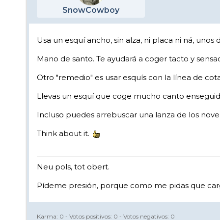
SnowCowboy
Usa un esquí ancho, sin alza, ni placa ni ná, unos d
Mano de santo. Te ayudará a coger tacto y sensa
Otro "remedio" es usar esquís con la línea de c
Llevas un esquí que coge mucho canto enseguida. E
Incluso puedes arrebuscar una lanza de los novent
Think about it.
Neu pols, tot obert.
Pídeme presión, porque como me pidas que carg
Karma:
0
- Votos positivos:
0
- Votos negativos:
0