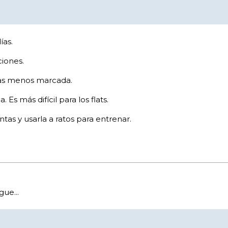
ías.
ciones.
otas menos marcada.
s más difícil para los flats.
as y usarla a ratos para entrenar.
ue...