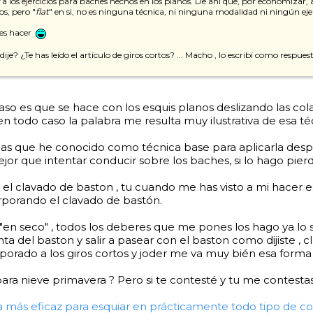
a los ejercicios para baches hechos en los planos. De ahí que, por economizar, a l
s, pero "
flat
" en si, no es ninguna técnica, ni ninguna modalidad ni ningún eje
bes hacer
e? ¿Te has leído el artículo de giros cortos? ... Macho , lo escribí como respuesta
o es que se hace con los esquis planos deslizando las colas s
 , en todo caso la palabra me resulta muy ilustrativa de esa té
 las que he conocido como técnica base para aplicarla des
que intentar conducir sobre los baches, si lo hago pierdo
ar el clavado de baston , tu cuando me has visto a mi hacer es
rporando el clavado de bastón.
"en seco" , todos los deberes que me pones los hago ya lo
ta del baston y salir a pasear con el baston como dijiste , 
rado a los giros cortos y joder me va muy bién esa forma
os para nieve primavera ? Pero si te contesté y tu me contest
 más eficaz para esquiar en prácticamente todo tipo de co