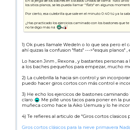
En la jerga de los baches en Estados Unidos se llama
"flats drills"
los sitios planos, se les pueda llamar "
flats
" en algunos momento
Por cierto, esa culebrilla que sale en el minuto 0:40 tú ya la sa
¿Has practicado los ejercicios caminado con los bastones que te dij
no te digo más ná
1) Ok pues llamale Wedeln o lo que sea pero el cas
ahí quizas la confusion "flats" --->"esquis planos"
Lo hacen Jinm , Rexona , y bastantes personas a
a los baches pequeños para empezar, mucho mejor 
2) La culebrilla la hacia sin control y sin incorpor
puedo hacer giros cortos con más control e inco
3) He echo los ejercicos de bastones caminando 
claro
Me pillé unos tacos para poner en la pun
muñeca como hace la Aiko Uemura y lo he incorpo
4) Te refieres al articulo de "Giros cortos clasic
Giros cortos clásicos para la nieve primavera
Nada