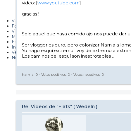
video: [
www.youtube.com
]
Metiendo Cantos
gracias !
PUCAF - Blog
Viajes
Fotos
Videos
Solo aquel que haya comido ajo nos puede dar un
Material
Esquí Pro
Ser vlogger es duro, pero colonizar Narnia a lom
Infonieve
Yo hago esquí extremo : voy de extremo a extrem
Verano
Los caminos del esquí son inescrotables ...
Nevalog
Karma:
0
- Votos positivos:
0
- Votos negativos:
0
Re: Videos de "Flats" ( Wedeln )