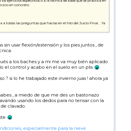
os ejercicios específicos o a la técnica de base que se practica en
rcicio en concreto.
 a todas las preguntas que hacías en el hilo del Juicio Final... Ya
in usar flexión/estensión y los pies juntos , de
cnica.
pués a los baches y a mi me va muy bién aplicado
 el control y acabo en el suelo en un plis
o ? si lo he trabajado este invierno juas ! ahora ya
 sabes , a miedo de que me des un bastonazo
clavando usando los dedos para no tensar con la
 de clavado.
aste
ndiciones, especialmente para la nieve