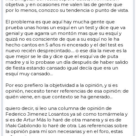
objetiva. y en ocasiones me valen las de gente que
por lo menos, conozco su tendencia o punto de vista.
El problema es que aquí hay mucha gente que
prueba unas horas un esquí en un test y dice que va
genial y que agarra un montón mas que su esquí y
quizá no es consciente de que a su esquí no le ha
hecho cantos en 5 años ni encerado y el del test es
nuevo recién desprecintado.... o ese día la nieve es la
que mejor se le da y dice que el esquí va de puta
madre y si lo probase un día después de haber salido
de fiesta estando cansado igual decía que era un
esquí muy cansado...
Por eso prefiero la objetividad a la opinión, y si es
opinión, necesito tener referencias de esa opinión: de
quién viene, en que contexto se ha generado...
quiero decir, si leo una columna de opinión de
Federico Jimenez Losantos ya sé como tomármela y
si es de Artur Más lo haré de otra manera y si es de
Iñaki Gabilondo lo haré de otra. Las referencias sobre
la opinión para mí son necesarias y en el foro, estas