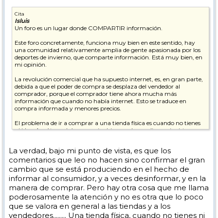
Cita
Isluis
Un foro es un lugar donde COMPARTIR información.
Este foro concretamente, funciona muy bien en este sentido, hay
una comunidad relativamente amplia de gente apasionada por los
deportes de invierno, que comparte información. Está muy bien, en
mi opinión.
La revolución comercial que ha supuesto internet, es, en gran parte,
debida a que el poder de compra se desplaza del vendedor al
comprador, porque el comprador tiene ahora mucha más
información que cuando no había internet. Esto se traduce en
compra informada y menores precios.
El problema de ir a comprar a una tienda física es cuando no tienes
ni idea. Aquí te podrán aconsejar bien, mal o mediopensionista, pero
información vas a sacar, y mucha a poco que te lo curres...que es de
lo que se trata, no? Luego transformar la información en
La verdad, bajo mi punto de vista, es que los
conocimiento es harina de otro costal....y ya depende de cada uno,
comentarios que leo no hacen sino confirmar el gran
pero esto ayuda.
cambio que se está produciendo en el hecho de
informar al consumidor, y a veces desinformar, y en la
manera de comprar. Pero hay otra cosa que me llama
poderosamente la atención y no es otra que lo poco
que se valora en general a las tiendas y a los
vendedores......... Una tienda física, cuando no tienes ni