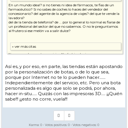
En un mundo ideal? si no tienes ni idea de fármacos, te fias de un
farmacéutico? Si no sabes de coches lo haces del vendedor del
concesionario? del agente de la agencia de viajes? del que te vende la
lavadora?
del de la tienda de telefonía? de ... por lo general lo normal es fiarse de
un profesional del sector del que no sabemos. O no le preguntamos
al frutero si ese melón va a salir dulce?
No, no se valoran estos servicios. Nadie (siendo rigurosos muy muy
poca gente) esta dispuesto a pagar 300 euros en una bota de gama
media de 280 por tener un buen asesoramiento y la posibilidad de
Así es, y por eso, en parte, las tiendas están apostando
probarse 6 modelos en tres tallas cada una, existiendo la posibilidad
por la personalización de botas, o de lo que sea,
de comprarla en una gran cadena sin asesoramiento o en una web
por 260.
porque por Internet no te lo pueden hacer.......
Independientemente del servicio, etc. Pero una bota
Y los poquísimos que haya que lo valoren, no son suficientes como
personalizada es algo que solo se podrá, por ahora,
para hacer rentable casi ninguna tienda buena. (las malas
directamente desaparecen)
hacer in-situ...... Quizás con las impresoras 3D..... ¡¡¡Quién
sabe!!! ¡¡¡esto no corre, vuela!!!
Y alguien dirá "es que hay 40 euros de diferencia!" y alguno incluso
llamará "ladrón" al profesional que da consejo y ofrece la experiencia
de prueba y tiene el precio más alto. Cosas así las hemos leído en este
foro con frecuencia o cosas como "con lo caro que es y lo que ganan
ya podían rebajarlo!".
Y como no se valoran, cada vez habrá menos buenas tiendas donde
Karma:
0
- Votos positivos:
0
- Votos negativos:
0
poder comprar bien. y un día no podremos ni siquiera probarnos las