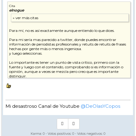
devoradores de catálogos, que parece que saben, creen que saben,
Cita
pero que en realidad no saben cómo o porque funcionan o no , ni
elnogue
siquiera teoría básica de como funcionan el material.
Es decir que es complicado sacar información realmente útil ya que
hay muuuuuuuuuucha paja y poco grano (y encima este es
pequeño como para verlo fácil)
Para mí, no es así exactamente aunque entiendo lo que dices.
Por otro lado, hay algunos foreros, que igual no saben mucho, pero
que aportan muy buena información. Y no por lo que cuentan (que
Para mi sería mas parecido a twitter, donde puedes encontrar
también) si no por lo qué preguntan y cómo lo hacen.
información de periodistas profesionales y retuits de retuits de frases
Consiguen preguntar cuestiones importantes, inteligentes, abiertas
hechas por gente más o menos ingeniosa.
a debate y consiguen que los que más saben den su opinión (como el
y luego seleccionas.
Évole) y en eso creo que tú, Carme, por ejemplo, estás entre ellos.
Estos foreros son los que más me gustan a mí, los que hacen esto
Lo importante es tener un punto de vista crítico, primero con la
interesante (y este post es una muestra de lo que digo).
fuente y luego con el contenido, comprobando si es información o
opinión, aunque a veces se mezcla pero creo que es importante
distinguir.
Creo que eso es clave, no confundir opinión con información.
Mi desastroso Canal de Youtube
@DeOlasYCopos
Karma:
0
- Votos positivos:
0
- Votos negativos:
0