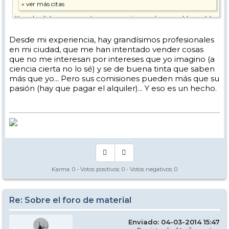
Yo no he dicho eso, y ya estamos como siempre (gran problema del
foro) yendo a casos particulares ( "A mi me pasó esto"
como argumento de que algo es válido y extrapolable para los
Desde mi experiencia, hay grandísimos profesionales
demás.
en mi ciudad, que me han intentado vender cosas
He dicho que hay grandes foreros y que también hay malos tenderos.
Pero que al final, el buen profesional tiene (por narices) que mostrar
que no me interesan por intereses que yo imagino (a
interés por el cliente y a un forero por muy bien intencionado que
ciencia cierta no lo sé) y se de buena tinta que saben
esté, en un momento dado se la puede sudar. No solo eso, si no que el
más que yo... Pero sus comisiones pueden más que su
forero que más se ve es el que ddice lo que le va bien a él y por eso lo
recomienda a otros sin pensar en como son los otros. (y vuelvo a
pasión (hay que pagar el alquiler)... Y eso es un hecho.
insistir que hablo de lo que se ve en abundanci en el foro, no de que
todo sea así, afortunadamente)
Karma:
0
- Votos positivos:
0
- Votos negativos:
0
Re: Sobre el foro de material
Enviado: 04-03-2014 15:47