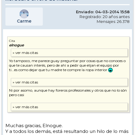
Enviado: 04-03-2014 15:58
Registrado: 20 años antes
Carme
Mensajes: 26.378
Cita
elnogue
Yo tampoco, me parece guay preguntar por cosas que no conoces o
que te causan interés, pero de ahí a pedir que elijan el equipo por
ti...es como dejar que tu madre te compre la ropa interior
Ni por asomo, aunque hay foreros profesionales y otros que no lo són
pero casi
No, aunque es muy difícil crear nuevo y a la larga será peor.
Precisamente porque no se valoran y la gente hace mas caso al
cuñao o a Skiadorkool94...
Muchas gracias, Elnogue.
Formar a un profesional de nivel alto, es muy costoso, tanto en
Y a todos los demás, está resultando un hilo de lo más
tiempo como en dinero, no vale con leerse un puñado de catálogos.