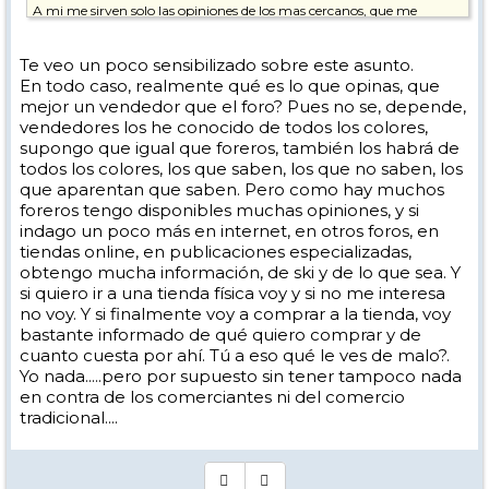
A mi me sirven solo las opiniones de los mas cercanos, que me
conocen y a los que conozco bien: mi familia, mis amigos,... del resto,
espero datos, información objetiva. y en ocasiones me valen las de
gente que por lo menos, conozco su tendencia o punto de vista.
Te veo un poco sensibilizado sobre este asunto.
En todo caso, realmente qué es lo que opinas, que
El problema es que aquí hay mucha gente que prueba unas horas
mejor un vendedor que el foro? Pues no se, depende,
un esquí en un test y dice que va genial y que agarra un montón
vendedores los he conocido de todos los colores,
mas que su esquí y quizá no es consciente de que a su esquí no le ha
hecho cantos en 5 años ni encerado y el del test es nuevo recién
supongo que igual que foreros, también los habrá de
desprecintado.... o ese día la nieve es la que mejor se le da y dice que el
todos los colores, los que saben, los que no saben, los
esquí va de puta madre y si lo probase un día después de haber salido
que aparentan que saben. Pero como hay muchos
de fiesta estando cansado igual decía que era un esquí muy cansado...
foreros tengo disponibles muchas opiniones, y si
Por eso prefiero la objetividad a la opinión, y si es opinión, necesito
indago un poco más en internet, en otros foros, en
tener referencias de esa opinión: de quién viene, en que contexto se ha
tiendas online, en publicaciones especializadas,
generado...
obtengo mucha información, de ski y de lo que sea. Y
quiero decir, si leo una columna de opinión de Federico Jimenez
si quiero ir a una tienda física voy y si no me interesa
Losantos ya sé como tomármela y si es de Artur Más lo haré de otra
no voy. Y si finalmente voy a comprar a la tienda, voy
manera y si es de Iñaki Gabilondo lo haré de otra. Las referencias
bastante informado de qué quiero comprar y de
sobre la opinión para mí son necesarias y en el foro, estas referencias
cuanto cuesta por ahí. Tú a eso qué le ves de malo?.
son escasas.
Yo nada.....pero por supuesto sin tener tampoco nada
en contra de los comerciantes ni del comercio
tradicional....