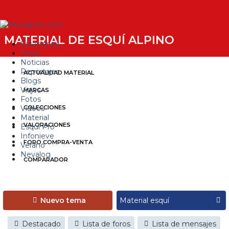
MATERIAL DE ESQUÍ ALPINO
Estaciones
Foros
Noticias
Reportajes
ACTUALIDAD MATERIAL
Blogs
Viajes
MARCAS
Fotos
Videos
COLECCIONES
Material
VALORACIONES
Esquí Pro
Infonieve
FORO COMPRA-VENTA
Verano
Nevalog
COMPARADOR
Nuevo tema
Destacado
Lista de foros
Lista de mensajes