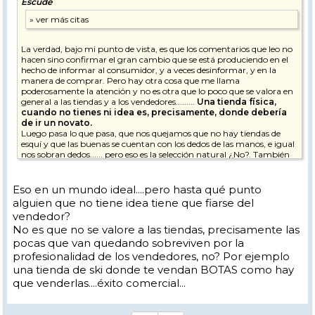
Escudé
La verdad, bajo mi punto de vista, es que los comentarios que leo no
hacen sino confirmar el gran cambio que se está produciendo en el
hecho de informar al consumidor, y a veces desinformar, y en la
manera de comprar. Pero hay otra cosa que me llama
poderosamente la atención y no es otra que lo poco que se valora en
general a las tiendas y a los vendedores.........
Una tienda física,
cuando no tienes ni idea es, precisamente, donde debería
de ir un novato.
Luego pasa lo que pasa, que nos quejamos que no hay tiendas de
esquí y que las buenas se cuentan con los dedos de las manos, e igual
nos sobran dedos...... pero eso es la selección natural ¿No?. También
las tiendas, en general, no todas, de alguna manera tendrán la
responsabilidad de que los consumidores piensen así........
Eso en un mundo ideal....pero hasta qué punto
alguien que no tiene idea tiene que fiarse del
vendedor?
No es que no se valore a las tiendas, precisamente las
pocas que van quedando sobreviven por la
profesionalidad de los vendedores, no? Por ejemplo
una tienda de ski donde te vendan BOTAS como hay
que venderlas....éxito comercial...