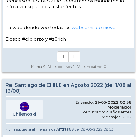
fechas son flexibles? De todos modos mandame la
info a ver si puedo ajustar fechas
La web donde veo todas las
webcams de nieve
Desde #elbierzo y #zürich
Karma:
9
- Votos positivos:
1
- Votos negativos:
0
Re: Santiago de CHILE en Agosto 2022 (del 1/08 al
13/08)
Enviado: 21-05-2022 02:38
Moderador
Registrado: 21 años antes
Chilenoski
Mensajes: 2.182
» En respuesta al mensaje de
Antras69
del 08-05-2022 08:53