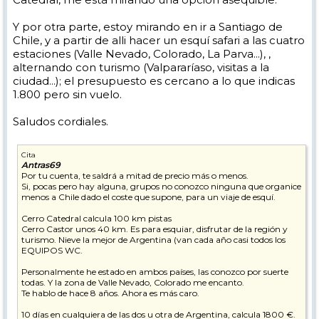
Y por otra parte, estoy mirando en ir a Santiago de
Chile, y a partir de alli hacer un esquí safari a las cuatro
estaciones (Valle Nevado, Colorado, La Parva...), ,
alternando con turismo (Valpararíaso, visitas a la
ciudad...); el presupuesto es cercano a lo que indicas
1.800 pero sin vuelo.
Saludos cordiales.
Cita
Antras69
Por tu cuenta, te saldrá a mitad de precio más o menos.
Si, pocas pero hay alguna, grupos no conozco ninguna que organice
menos a Chile dado el coste que supone, para un viaje de esquí.
Cerro Catedral calcula 100 km pistas
Cerro Castor unos 40 km. Es para esquiar, disfrutar de la región y
turismo. Nieve la mejor de Argentina (van cada año casi todos los
EQUIPOS WC.
Personalmente he estado en ambos países, las conozco por suerte
todas. Y la zona de Valle Nevado, Colorado me encanto.
Te hablo de hace 8 años. Ahora es más caro.
10 días en cualquiera de las dos u otra de Argentina, calcula 1800 €.