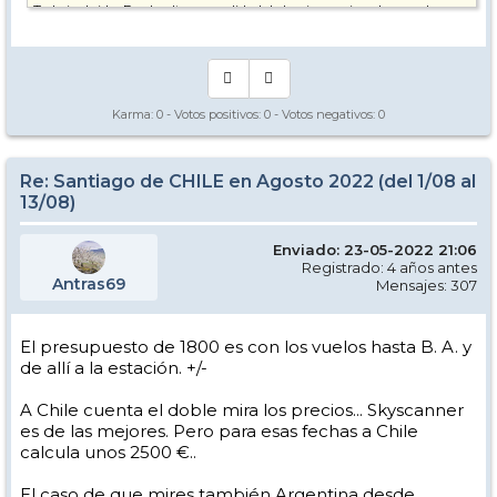
Todo incluido. Por la altura o calidad de la nieve es igual en ambos
países. Aunque las chilenas están a más altura por el clima en
general de todo el país. La calidad es buena por norma en ambas.
Para mí personalmente la n. 1 de Argentina es Cerro Castor. A nivel
general, viaje esqui y turismo.. Hay más grandes, pero sin los pluses
añadidos.
Karma:
0
- Votos positivos:
0
- Votos negativos:
0
A parte el coste del vuelo es un 30-40 + miralo todo. FF, HOTELES,
etc.... No te encuentres. Sorpresa.
Re: Santiago de CHILE en Agosto 2022 (del 1/08 al
13/08)
Enviado: 23-05-2022 21:06
Registrado: 4 años antes
Antras69
Mensajes: 307
El presupuesto de 1800 es con los vuelos hasta B. A. y
de allí a la estación. +/-
A Chile cuenta el doble mira los precios... Skyscanner
es de las mejores. Pero para esas fechas a Chile
calcula unos 2500 €..
El caso de que mires también Argentina desde