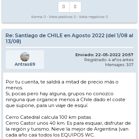
Nevado) y 160 kms. Portillo. Esto sin contar que estarás en la capital
de Chile, lo que te permitirá mejores opciones en todo sentido.
Karma:
0
- Votos positivos:
0
- Votos negativos:
0
Sugiero visitar este enlace
Cómo llegar a los Centros de ski
y nuestro sitio
Nevasport Chile
donde encontrarás mucha
información útil.
Re: Santiago de CHILE en Agosto 2022 (del 1/08 al
13/08)
Cualquier duda o consulta sobre los centros de ski en Chile, por acá
andamos. Saludos
Enviado: 22-05-2022 20:57
Registrado: 4 años antes
Antras69
Mensajes: 307
Por tu cuenta, te saldrá a mitad de precio más o
menos.
Si, pocas pero hay alguna, grupos no conozco
ninguna que organice menos a Chile dado el coste
que supone, para un viaje de esquí.
Cerro Catedral calcula 100 km pistas
Cerro Castor unos 40 km. Es para esquiar, disfrutar de
la región y turismo. Nieve la mejor de Argentina (van
cada año casi todos los EQUIPOS WC.