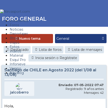
FORO GENERAL
Estaciones
Foros
Noticias
Reportajes
Blogs
Nuevo tema
Viajes
Fotos
Destacado
Lista de foros
Lista de mensajes
Videos
Material
Inicia sesión o Regístrate
Esquí Pro
Infonieve
Verano
Santiago de CHILE en Agosto 2022 (del 1/08 al
Nevalog
13/08)
Enviado: 07-05-2022 07:47
Registrado: 9 años antes
jalcoberro
Mensajes: 42
Hola,