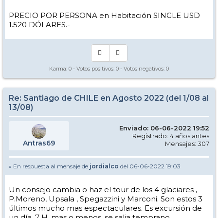
PRECIO POR PERSONA en Habitación SINGLE USD
1.520 DÓLARES.-
Karma:
0
- Votos positivos:
0
- Votos negativos:
0
Re: Santiago de CHILE en Agosto 2022 (del 1/08 al
13/08)
Enviado: 06-06-2022 19:52
Registrado: 4 años antes
Antras69
Mensajes: 307
» En respuesta al mensaje de
jordialco
del 06-06-2022 19:03
Un consejo cambia o haz el tour de los 4 glaciares ,
P.Moreno, Upsala , Spegazzini y Marconi. Son estos 3
últimos mucho mas espectaculares. Es excursión de
un día. 7 H. mas o menos, se salia temprano.