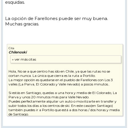
esquidas.
La opción de Farellones puede ser muy buena.
Muchas gracias.
Cita
Chilenoski
Hola, No se a que centro has ido en Chile, ya que las rutas no se
cortan nunca. La única que cierra es la ruta a Portillo.
La mejor opción es quedarse en el pueblo de Farellones con Los 3
valles (La Parva, El Colorado y Valle nevado) a pocos minutos..
Si estás en Santiago, quedas a una hora y media de El Colorado, La
Parva y unos 20 minutos más para Valle Nevado.
Puedes perfectamente alquilar un auto o movilizarte en transfer y
subir todos los días a los centros de ski. En este caso(en Santiago)
también puedes ir a Portillo que está a dos horas / dos horas y media
de Santiago.
En ninguna ciudad en Argentina estarás cerca de 4 estaciones. A 40
kms (El Colorado/Farellones) 50 kms La Parva, 60 kms (Valle