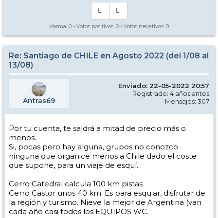
Nevado) y 160 kms. Portillo. Esto sin contar que estarás en la capital
de Chile, lo que te permitirá mejores opciones en todo sentido.
Karma:
0
- Votos positivos:
0
- Votos negativos:
0
Sugiero visitar este enlace
Cómo llegar a los Centros de ski
y nuestro sitio
Nevasport Chile
donde encontrarás mucha
información útil.
Re: Santiago de CHILE en Agosto 2022 (del 1/08 al
13/08)
Cualquier duda o consulta sobre los centros de ski en Chile, por acá
andamos. Saludos
Enviado: 22-05-2022 20:57
Registrado: 4 años antes
Antras69
Mensajes: 307
Por tu cuenta, te saldrá a mitad de precio más o
menos.
Si, pocas pero hay alguna, grupos no conozco
ninguna que organice menos a Chile dado el coste
que supone, para un viaje de esquí.
Cerro Catedral calcula 100 km pistas
Cerro Castor unos 40 km. Es para esquiar, disfrutar de
la región y turismo. Nieve la mejor de Argentina (van
cada año casi todos los EQUIPOS WC.