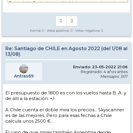
Todo incluido. Por la altura o calidad de la nieve es igual en ambos
países. Aunque las chilenas están a más altura por el clima en
general de todo el país. La calidad es buena por norma en ambas.
Para mí personalmente la n. 1 de Argentina es Cerro Castor. A nivel
general, viaje esqui y turismo.. Hay más grandes, pero sin los pluses
añadidos.
Karma:
0
- Votos positivos:
0
- Votos negativos:
0
A parte el coste del vuelo es un 30-40 + miralo todo. FF, HOTELES,
etc.... No te encuentres. Sorpresa.
Re: Santiago de CHILE en Agosto 2022 (del 1/08 al
13/08)
Enviado: 23-05-2022 21:06
Registrado: 4 años antes
Antras69
Mensajes: 307
El presupuesto de 1800 es con los vuelos hasta B. A. y
de allí a la estación. +/-
A Chile cuenta el doble mira los precios... Skyscanner
es de las mejores. Pero para esas fechas a Chile
calcula unos 2500 €..
El caso de que mires también Argentina desde