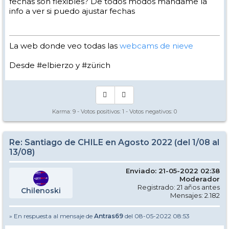
fechas son flexibles? De todos modos mandame la
info a ver si puedo ajustar fechas
La web donde veo todas las
webcams de nieve
Desde #elbierzo y #zürich
Karma:
9
- Votos positivos:
1
- Votos negativos:
0
Re: Santiago de CHILE en Agosto 2022 (del 1/08 al
13/08)
Enviado: 21-05-2022 02:38
Moderador
Registrado: 21 años antes
Chilenoski
Mensajes: 2.182
» En respuesta al mensaje de
Antras69
del 08-05-2022 08:53