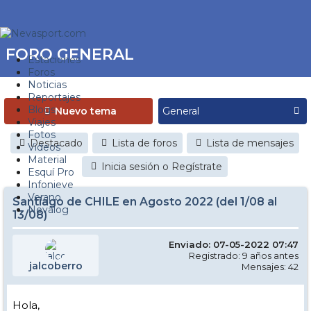
FORO GENERAL
Estaciones
Foros
Noticias
Reportajes
Blogs
Nuevo tema
Viajes
Fotos
Destacado
Lista de foros
Lista de mensajes
Videos
Material
Inicia sesión o Regístrate
Esquí Pro
Infonieve
Verano
Santiago de CHILE en Agosto 2022 (del 1/08 al
Nevalog
13/08)
Enviado: 07-05-2022 07:47
Registrado: 9 años antes
jalcoberro
Mensajes: 42
Hola,