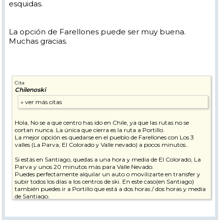
esquidas.
La opción de Farellones puede ser muy buena.
Muchas gracias.
Cita
Chilenoski
Hola, No se a que centro has ido en Chile, ya que las rutas no se
cortan nunca. La única que cierra es la ruta a Portillo.
La mejor opción es quedarse en el pueblo de Farellones con Los 3
valles (La Parva, El Colorado y Valle nevado) a pocos minutos..
Si estás en Santiago, quedas a una hora y media de El Colorado, La
Parva y unos 20 minutos más para Valle Nevado.
Puedes perfectamente alquilar un auto o movilizarte en transfer y
subir todos los días a los centros de ski. En este caso(en Santiago)
también puedes ir a Portillo que está a dos horas / dos horas y media
de Santiago.
En ninguna ciudad en Argentina estarás cerca de 4 estaciones. A 40
kms (El Colorado/Farellones) 50 kms La Parva, 60 kms (Valle