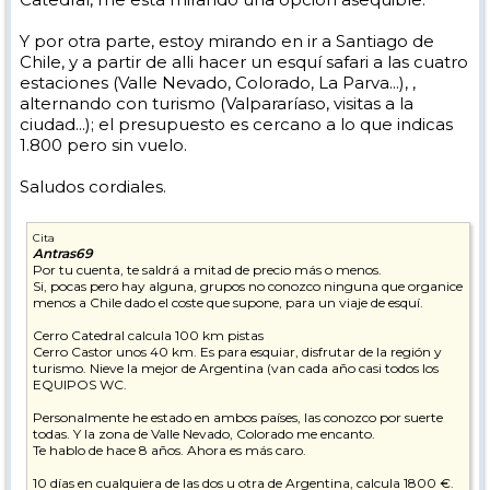
Y por otra parte, estoy mirando en ir a Santiago de
Chile, y a partir de alli hacer un esquí safari a las cuatro
estaciones (Valle Nevado, Colorado, La Parva...), ,
alternando con turismo (Valpararíaso, visitas a la
ciudad...); el presupuesto es cercano a lo que indicas
1.800 pero sin vuelo.
Saludos cordiales.
Cita
Antras69
Por tu cuenta, te saldrá a mitad de precio más o menos.
Si, pocas pero hay alguna, grupos no conozco ninguna que organice
menos a Chile dado el coste que supone, para un viaje de esquí.
Cerro Catedral calcula 100 km pistas
Cerro Castor unos 40 km. Es para esquiar, disfrutar de la región y
turismo. Nieve la mejor de Argentina (van cada año casi todos los
EQUIPOS WC.
Personalmente he estado en ambos países, las conozco por suerte
todas. Y la zona de Valle Nevado, Colorado me encanto.
Te hablo de hace 8 años. Ahora es más caro.
10 días en cualquiera de las dos u otra de Argentina, calcula 1800 €.