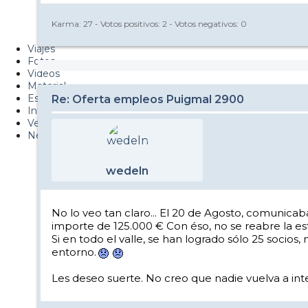
Metiendo Cantos
Karma:
27
- Votos positivos:
2
- Votos negativos:
0
PUCAF - Blog
Viajes
Fotos
Videos
Material
Esquí Pro
Re: Oferta empleos Puigmal 2900
Infonieve
Verano
Nevalog
wedeln
No lo veo tan claro... El 20 de Agosto, comunicab
importe de 125.000 € Con éso, no se reabre la estac
Si en todo el valle, se han logrado sólo 25 socios
entorno.
Les deseo suerte. No creo que nadie vuelva a inten