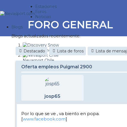
Estaciones
Foros
Noticias
FORO GENERAL
Reportajes
Blogs
Blogs actualizados recientemente:
Discovery Snow
Destacado
Lista de foros
Lista de mensa
Nevasport Chile
Oferta empleos Puigmal 2900
Esquiaryviajar.com
nevasport blog
Brasil
josp65
It's a powder da
Diario de un friki
Por lo que se ve , va biento en popa.
[
www.facebook.com
]
Revista NIX