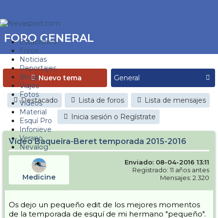
FORO GENERAL
Estaciones
Foros
Noticias
Reportajes
Blogs
Nuevo tema
Viajes
Fotos
Destacado
Lista de foros
Lista de mensajes
Videos
Material
Inicia sesión o Regístrate
Esquí Pro
Infonieve
Verano
Vídeo Baqueira-Beret temporada 2015-2016
Nevalog
Enviado: 08-04-2016 13:11
Registrado: 11 años antes
Medicine
Mensajes: 2.320
Os dejo un pequeño edit de los mejores momentos
de la temporada de esquí de mi hermano "pequeño".