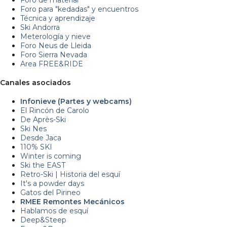
Foro de material
Foro para "kedadas" y encuentros
Técnica y aprendizaje
Ski Andorra
Meterología y nieve
Foro Neus de Lleida
Foro Sierra Nevada
Area FREE&RIDE
Canales asociados
Infonieve (Partes y webcams)
El Rincón de Carolo
De Après-Ski
Ski Nes
Desde Jaca
110% SKI
Winter is coming
Ski the EAST
Retro-Ski | Historia del esquí
It's a powder days
Gatos del Pirineo
RMEE Remontes Mecánicos
Hablamos de esquí
Deep&Steep