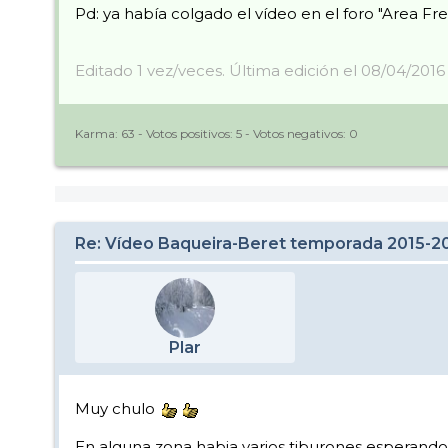
Pd: ya había colgado el vídeo en el foro "Area Fre
Editado 1 vez/veces. Última edición el 08/04/2016 
Karma:
63
- Votos positivos:
5
- Votos negativos:
0
Re: Vídeo Baqueira-Beret temporada 2015-2
Plar
Muy chulo
En alguna zona habia varios tiburones esperando