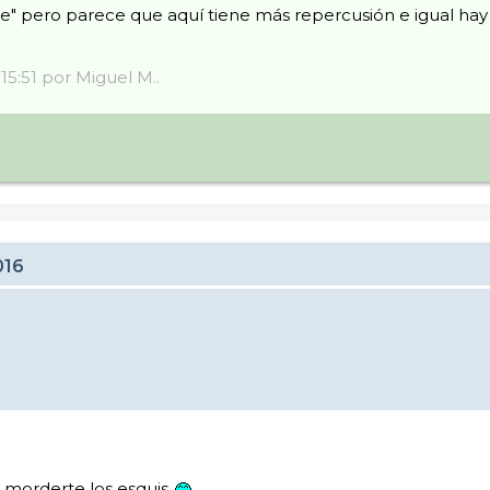
e" pero parece que aquí tiene más repercusión e igual hay ge
15:51 por Miguel M..
016
 morderte los esquis.