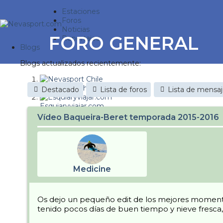
Estaciones
Foros
Noticias
FORO GENERAL
Reportajes
Blogs
Blogs actualizados recientemente:
Nevasport Chile
Destacado
Lista de foros
Lista de mensa
Esquiaryviajar.com
Vídeo Baqueira-Beret temporada 2015-2016
nevasport blog
Discovery Snow
Brasil
Medicine
It's a powder da
Diario de un friki
Os dejo un pequeño edit de los mejores moment
tenido pocos días de buen tiempo y nieve fresca,
Revista NIX