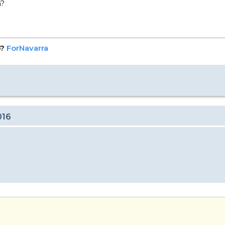
n?
o?
ForNavarra
016