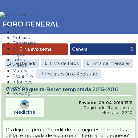
FORO GENERAL
Estaciones
Foros
Noticias
Reportajes
Blogs
Nuevo tema
Viajes
Fotos
Destacado
Lista de foros
Lista de mensajes
Videos
Material
Inicia sesión o Regístrate
Esquí Pro
Infonieve
Verano
Vídeo Baqueira-Beret temporada 2015-2016
Nevalog
Enviado: 08-04-2016 13:11
Registrado: 11 años antes
Medicine
Mensajes: 2.320
Os dejo un pequeño edit de los mejores momentos
de la temporada de esquí de mi hermano "pequeño".