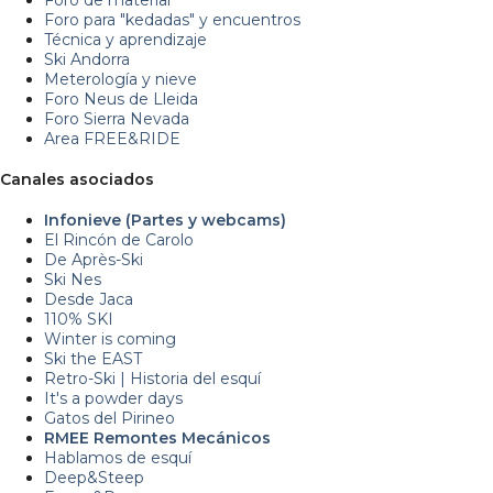
Foro de material
Foro para "kedadas" y encuentros
Técnica y aprendizaje
Ski Andorra
Meterología y nieve
Foro Neus de Lleida
Foro Sierra Nevada
Area FREE&RIDE
Canales asociados
Infonieve (Partes y webcams)
El Rincón de Carolo
De Après-Ski
Ski Nes
Desde Jaca
110% SKI
Winter is coming
Ski the EAST
Retro-Ski | Historia del esquí
It's a powder days
Gatos del Pirineo
RMEE Remontes Mecánicos
Hablamos de esquí
Deep&Steep