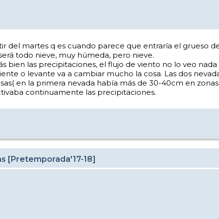
tir del martes q es cuando parece que entraría el grueso de 
 será todo nieve, muy húmeda, pero nieve.
 bien las precipitaciones, el flujo de viento no lo veo nad
niente o levante va a cambiar mucho la cosa. Las dos nev
rosas( en la primera nevada había más de 30-40cm en zonas
ctivaba continuamente las precipitaciones.
as [Pretemporada'17-18]