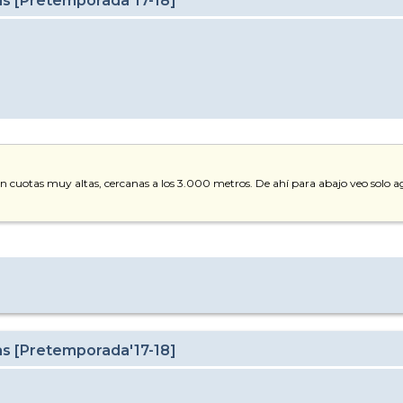
as [Pretemporada'17-18]
o en cuotas muy altas, cercanas a los 3.000 metros. De ahí para abajo veo solo
as [Pretemporada'17-18]