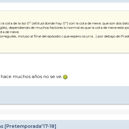
a cota de la Iso 0º (altitud donde hay 0º) con la cota de nieve, que son dos da
nglés), dependiendo de muchos factores lo normal es que la cota de nieve este po
ta de nieve.
eguiles, incluso al final del episodio ( que espero ocurra...) por debajo de Prad
e hace muchos años no se ve.
as [Pretemporada'17-18]