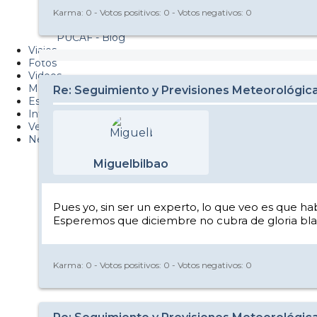
Metiendo Cantos
Karma:
0
- Votos positivos:
0
- Votos negativos:
0
PUCAF - Blog
Viajes
Fotos
Videos
Material
Re: Seguimiento y Previsiones Meteorológic
Esquí Pro
Infonieve
Verano
Nevalog
Miguelbilbao
Pues yo, sin ser un experto, lo que veo es que ha
Esperemos que diciembre no cubra de gloria bla
Karma:
0
- Votos positivos:
0
- Votos negativos:
0