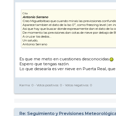
Cita
Antonio Serrano
Creo Miguelbilbao que cuando mirais las previcsiones confundis l
Aparece tambien el dato de la Iso 0º, como freezing level ( en i
Asi que hay que buscar donde expresamente dan el dato de la co
De momento las previsiones dan cotas de nieve por debajo de Borr
A cruzar los dedos...
Un saludo,
Antonio Serrano
Es que me meto en cuestiones desconocidas
Espero que tengas razón.
Lo que desearía es ver nieve en Puerta Real, qu
Karma:
0
- Votos positivos:
0
- Votos negativos:
0
Re: Seguimiento y Previsiones Meteorológic