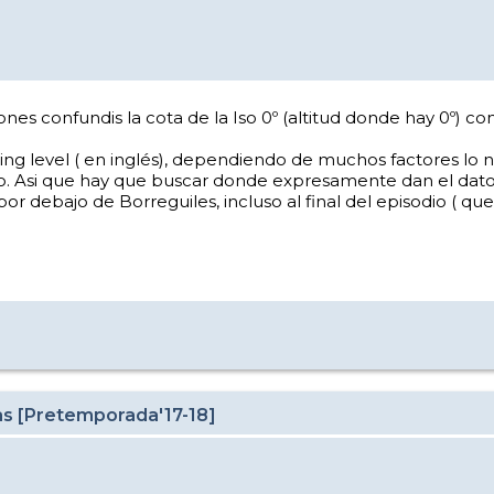
nes confundis la cota de la Iso 0º (altitud donde hay 0º) co
ing level ( en inglés), dependiendo de muchos factores lo 
io. Asi que hay que buscar donde expresamente dan el dato 
 debajo de Borreguiles, incluso al final del episodio ( que 
as [Pretemporada'17-18]