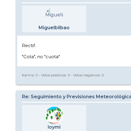
Miguelbilbao
Rectif.
"Cota", no "cuota"
Karma:
0
- Votos positivos:
0
- Votos negativos:
0
Re: Seguimiento y Previsiones Meteorológic
loymi