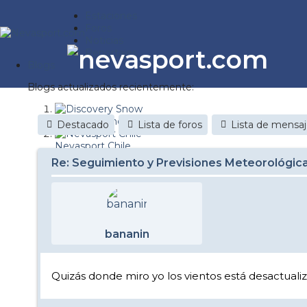
Estaciones
Foros
Noticias
Reportajes
Blogs
Blogs actualizados recientemente:
Discovery Snow
Destacado
Lista de foros
Lista de mensa
Nevasport Chile
Re: Seguimiento y Previsiones Meteorológic
Esquiaryviajar.com
nevasport blog
Brasil
bananin
It's a powder da
Diario de un friki
Quizás donde miro yo los vientos está desactuali
Revista NIX