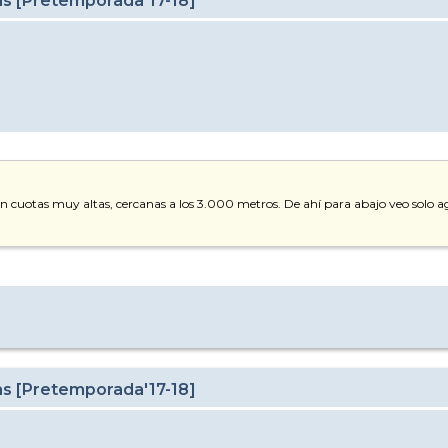
as [Pretemporada'17-18]
o en cuotas muy altas, cercanas a los 3.000 metros. De ahí para abajo veo solo
as [Pretemporada'17-18]