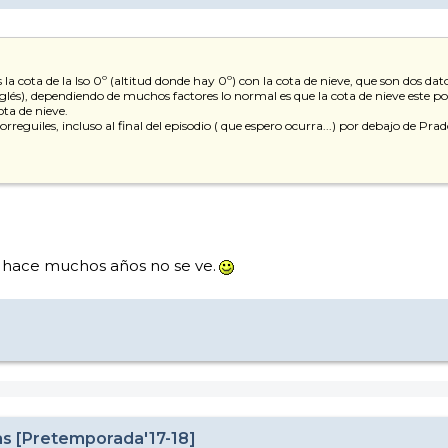
a cota de la Iso 0º (altitud donde hay 0º) con la cota de nieve, que son dos da
nglés), dependiendo de muchos factores lo normal es que la cota de nieve este po
ta de nieve.
eguiles, incluso al final del episodio ( que espero ocurra...) por debajo de Prad
e hace muchos años no se ve.
as [Pretemporada'17-18]