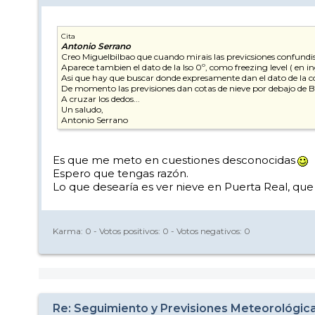
Cita
Antonio Serrano
Creo Miguelbilbao que cuando mirais las previcsiones confundis l
Aparece tambien el dato de la Iso 0º, como freezing level ( en i
Asi que hay que buscar donde expresamente dan el dato de la co
De momento las previsiones dan cotas de nieve por debajo de Borr
A cruzar los dedos...
Un saludo,
Antonio Serrano
Es que me meto en cuestiones desconocidas
Espero que tengas razón.
Lo que desearía es ver nieve en Puerta Real, qu
Karma:
0
- Votos positivos:
0
- Votos negativos:
0
Re: Seguimiento y Previsiones Meteorológic