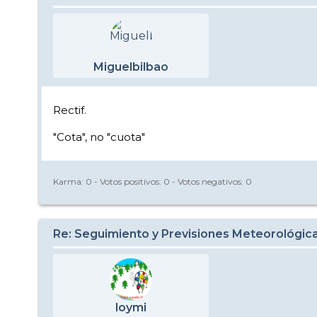
Miguelbilbao
Rectif.
"Cota", no "cuota"
Karma:
0
- Votos positivos:
0
- Votos negativos:
0
Re: Seguimiento y Previsiones Meteorológic
loymi