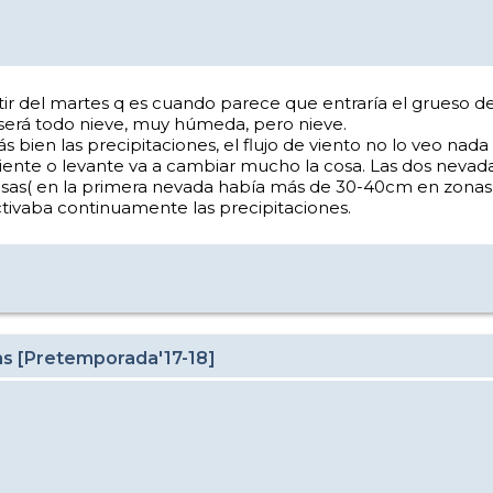
tir del martes q es cuando parece que entraría el grueso de 
 será todo nieve, muy húmeda, pero nieve.
 bien las precipitaciones, el flujo de viento no lo veo nad
niente o levante va a cambiar mucho la cosa. Las dos nev
rosas( en la primera nevada había más de 30-40cm en zonas
ctivaba continuamente las precipitaciones.
as [Pretemporada'17-18]