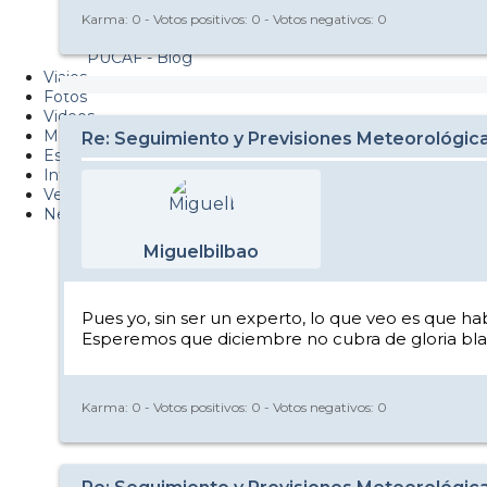
Metiendo Cantos
Karma:
0
- Votos positivos:
0
- Votos negativos:
0
PUCAF - Blog
Viajes
Fotos
Videos
Material
Re: Seguimiento y Previsiones Meteorológic
Esquí Pro
Infonieve
Verano
Nevalog
Miguelbilbao
Pues yo, sin ser un experto, lo que veo es que ha
Esperemos que diciembre no cubra de gloria bla
Karma:
0
- Votos positivos:
0
- Votos negativos:
0