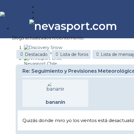
Estaciones
Foros
Noticias
Reportajes
Blogs
Blogs actualizados recientemente:
Discovery Snow
Destacado
Lista de foros
Lista de mensa
Nevasport Chile
Re: Seguimiento y Previsiones Meteorológic
Esquiaryviajar.com
nevasport blog
Brasil
bananin
It's a powder da
Diario de un friki
Quizás donde miro yo los vientos está desactuali
Revista NIX