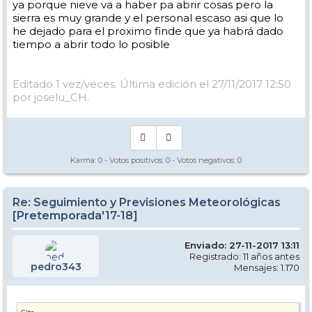
ya porque nieve va a haber pa abrir cosas pero la
sierra es muy grande y el personal escaso asi que lo
he dejado para el proximo finde que ya habrá dado
tiempo a abrir todo lo posible
Editado 1 vez/veces. Última edición el 27/11/2017 12:50
por joselu_CH.
Karma:
0
- Votos positivos:
0
- Votos negativos:
0
Re: Seguimiento y Previsiones Meteorológicas
[Pretemporada'17-18]
Enviado: 27-11-2017 13:11
Registrado: 11 años antes
pedro343
Mensajes: 1.170