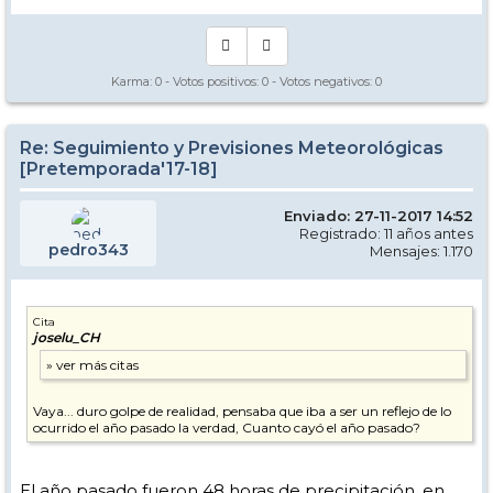
virgen.
Karma:
0
- Votos positivos:
0
- Votos negativos:
0
Re: Seguimiento y Previsiones Meteorológicas
[Pretemporada'17-18]
Enviado: 27-11-2017 14:52
Registrado: 11 años antes
pedro343
Mensajes: 1.170
Cita
joselu_CH
Vaya... duro golpe de realidad, pensaba que iba a ser un reflejo de lo
ocurrido el año pasado la verdad, Cuanto cayó el año pasado?
El año pasado fueron 48 horas de precipitación, en