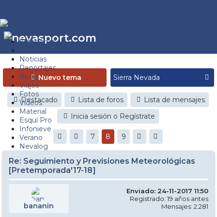
Estaciones
Foros
Noticias
Reportajes
Blogs
Nuevo tema
Viajes
Fotos
Destacado
Lista de foros
Lista de mensajes
Videos
Material
Inicia sesión o Regístrate
Esquí Pro
Infonieve
7
8
9
Verano
Nevalog
Re: Seguimiento y Previsiones Meteorológicas
[Pretemporada'17-18]
Enviado: 24-11-2017 11:50
Registrado: 19 años antes
bananin
Mensajes: 2.281