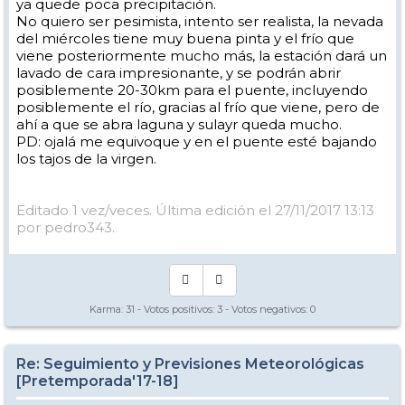
ya quede poca precipitación.
No quiero ser pesimista, intento ser realista, la nevada
del miércoles tiene muy buena pinta y el frío que
viene posteriormente mucho más, la estación dará un
lavado de cara impresionante, y se podrán abrir
posiblemente 20-30km para el puente, incluyendo
posiblemente el río, gracias al frío que viene, pero de
ahí a que se abra laguna y sulayr queda mucho.
PD: ojalá me equivoque y en el puente esté bajando
los tajos de la virgen.
Editado 1 vez/veces. Última edición el 27/11/2017 13:13
por pedro343.
Karma:
31
- Votos positivos:
3
- Votos negativos:
0
Re: Seguimiento y Previsiones Meteorológicas
[Pretemporada'17-18]