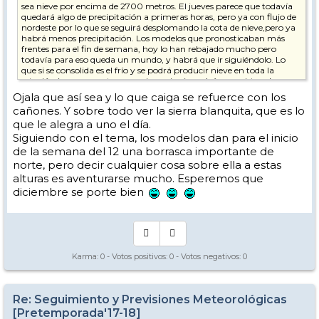
sea nieve por encima de 2700 metros. El jueves parece que todavía
quedará algo de precipitación a primeras horas, pero ya con flujo de
nordeste por lo que se seguirá desplomando la cota de nieve,pero ya
habrá menos precipitación. Los modelos que pronosticaban más
frentes para el fin de semana, hoy lo han rebajado mucho pero
todavía para eso queda un mundo, y habrá que ir siguiéndolo. Lo
que si se consolida es el frío y se podrá producir nieve en toda la
estación (seguramente se empiece a innivar el río con vistas claras
para la puente).
Ojala que así sea y lo que caiga se refuerce con los
Habrá que ir viéndolo, pero yo apuesto porque caigan entre
cañones. Y sobre todo ver la sierra blanquita, que es lo
miércoles-jueves 30cm de borreguiles hacia arriba y, sobre todo, ese
que le alegra a uno el día.
frío que se consolida y con las balsas llenas, se podrá hacer mucha
nieve.
Siguiendo con el tema, los modelos dan para el inicio
de la semana del 12 una borrasca importante de
norte, pero decir cualquier cosa sobre ella a estas
alturas es aventurarse mucho. Esperemos que
diciembre se porte bien
Karma:
0
- Votos positivos:
0
- Votos negativos:
0
Re: Seguimiento y Previsiones Meteorológicas
[Pretemporada'17-18]