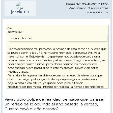
Enviado: 27-11-2017 13:55
Registrado: 9 años antes
joselu_CH
Mensajes: 107
Cita
pedro343
Siento decepcionarte, pero con la nevada de esta semana, ni creo que
se pueda abrir la laguna, ni mucho menos el parque sulayr. Va a
nevar si, con el flujo de viento que tenemos pueda que caiga una
buena nevada en cotas medias y altas pues si, luego viene el frío y se
podrá hacer mucha nieve, pero ahora mismo los modelos solo
pronostican nieve natural para este miércoles-jueves y en cotas
medias y altas.
Para abrir la laguna, tendría que caer un metro de nieve, cosa que
dudo que caiga, y el sulayr olvídate porque seguramente cuando
baje la cota a esa altura, ya quede poca precipitación.
No quiero ser pesimista, intento ser realista, la nevada del miércoles
tiene muy buena pinta y el frío que viene posteriormente mucho
más, la estación dará un lavado de cara impresionante, y se podrán
abrir posiblemente 20-30km para el puente, incluyendo
Vaya... duro golpe de realidad, pensaba que iba a ser
posiblemente el río, gracias al frío que viene, pero de ahí a que se abra
un reflejo de lo ocurrido el año pasado la verdad,
laguna y sulayr queda mucho.
Cuanto cayó el año pasado?
PD: ojalá me equivoque y en el puente esté bajando los tajos de la