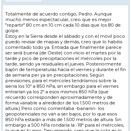
Totalmente de acuerdo contigo, Pedro. Aunque
mucho menos espectacular, creo que es mejor
"repartir" 80 cm en 10 cm cada 10 días que los 80 de
golpe.
Estoy en la Sierra desde el sábado y con el móvil poco
puedo revisar de mapas y demás, creo que lo habéis
comentado todo ya. Entrada que finalmente parece
ser será buena (de Oeste) con inicio el martes por la
tarde y pico de precipitaciones el miércoles por la
tarde, siendo ya residuales el jueves. Posteriormente
bajón de temperaturas hacia el viernes y durante el fin
de semana per ya sin precipitaciones. Según
previsiones, para el miércoles tendríamos sobre la
sierra los 10º a 850 hPa, sin embargo para el viernes
entrarían ya los 2º a esos mismos 850 hPa (que
recuerdo corresponden aproximadamente y de
forma variable a alrededor de los 1.500 metros de
altura.) Pero como comentaba -bananin- los
geopotenciales no van a ser bajos, por lo que esos
850 hPa estarán a más de 1.500 metros de altura. Sin
embargo a 500 hPa rondaría la -18º para el miércoles,
lo que es bueno. Resumiendo, creo que la cota es lo