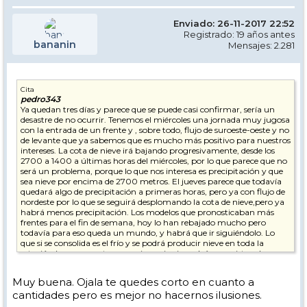
Enviado: 26-11-2017 22:52
Registrado: 19 años antes
bananin
Mensajes: 2.281
Cita
pedro343
Ya quedan tres días y parece que se puede casi confirmar, sería un
desastre de no ocurrir. Tenemos el miércoles una jornada muy jugosa
con la entrada de un frente y , sobre todo, flujo de suroeste-oeste y no
de levante que ya sabemos que es mucho más positivo para nuestros
intereses. La cota de nieve irá bajando progresivamente, desde los
2700 a 1400 a últimas horas del miércoles, por lo que parece que no
será un problema, porque lo que nos interesa es precipitación y que
sea nieve por encima de 2700 metros. El jueves parece que todavía
quedará algo de precipitación a primeras horas, pero ya con flujo de
nordeste por lo que se seguirá desplomando la cota de nieve,pero ya
habrá menos precipitación. Los modelos que pronosticaban más
frentes para el fin de semana, hoy lo han rebajado mucho pero
todavía para eso queda un mundo, y habrá que ir siguiéndolo. Lo
que si se consolida es el frío y se podrá producir nieve en toda la
estación (seguramente se empiece a innivar el río con vistas claras
para la puente).
Habrá que ir viéndolo, pero yo apuesto porque caigan entre
Muy buena. Ojala te quedes corto en cuanto a
miércoles-jueves 30cm de borreguiles hacia arriba y, sobre todo, ese
cantidades pero es mejor no hacernos ilusiones.
frío que se consolida y con las balsas llenas, se podrá hacer mucha
nieve.