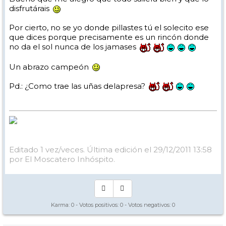
disfrutárais
Por cierto, no se yo donde pillastes tú el solecito ese
que dices porque precisamente es un rincón donde
no da el sol nunca de los jamases
Un abrazo campeón
Pd.: ¿Como trae las uñas delapresa?
Editado 1 vez/veces. Última edición el 29/12/2011 13:58
por El Moscatero Inhóspito.
Karma:
0
- Votos positivos:
0
- Votos negativos:
0