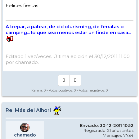
Felices fiestas
A trepar, a patear, de cicloturisming, de ferratas o
camping... lo que sea menos estar un finde en casa...
Editado 1 vez/veces. Última edición el 30/12/2011 11:00
por chamado.
Karma:
0
- Votos positivos:
0
- Votos negativos:
0
Re: Más del Alhorí
Enviado: 30-12-2011 10:52
Registrado: 21 años antes
chamado
Mensajes: 7.734