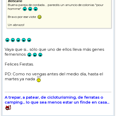
Boticario
Buena pareja de cordada... parecéis un anuncio de colonias "pour
homme"
Bravo por ese viote
Un abrazo!
Vaya que si... sólo que uno de ellos lleva más genes
femeninos
Felices Fiestas.
PD: Como no vengas antes del medio día, hasta el
martes ya nada
A trepar, a patear, de cicloturisming, de ferratas o
camping... lo que sea menos estar un finde en casa...