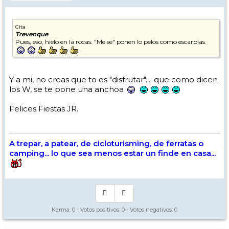
Cita
Trevenque
Pues, eso, hielo en la rocas. "Me se" ponen lo pelos como escarpias.
Y a mi, no creas que to es "disfrutar".... que como dicen
los W, se te pone una anchoa
Felices Fiestas JR.
A trepar, a patear, de cicloturisming, de ferratas o
camping... lo que sea menos estar un finde en casa...
Karma:
0
- Votos positivos:
0
- Votos negativos:
0