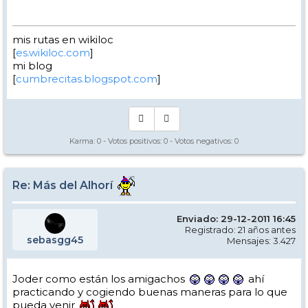
mis rutas en wikiloc
[
es.wikiloc.com
]
mi blog
[
cumbrecitas.blogspot.com
]
Karma:
0
- Votos positivos:
0
- Votos negativos:
0
Re: Más del Alhorí
Enviado: 29-12-2011 16:45
Registrado: 21 años antes
sebasgg45
Mensajes: 3.427
Joder como están los amigachos
ahí
practicando y cogiendo buenas maneras para lo que
pueda venir