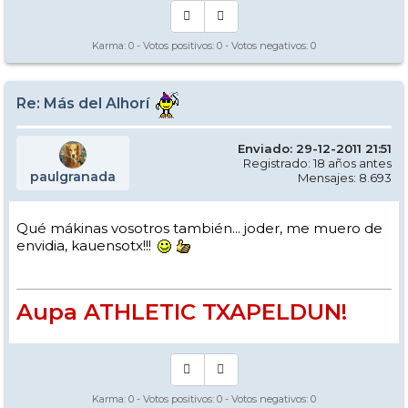
Karma:
0
- Votos positivos:
0
- Votos negativos:
0
Re: Más del Alhorí
Enviado: 29-12-2011 21:51
Registrado: 18 años antes
paulgranada
Mensajes: 8.693
Qué mákinas vosotros también... joder, me muero de
envidia, kauensotx!!!
Aupa ATHLETIC TXAPELDUN!
Karma:
0
- Votos positivos:
0
- Votos negativos:
0