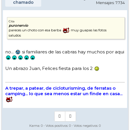
chamado
Mensajes: 7.734
Cita
puronervio
pareces un choto con esa barba
muy guapas las fotos
saludos
no...
si familiares de las cabras hay muchos por aqui
Un abrazo Juan, Felices fiesta para los 2
A trepar, a patear, de cicloturisming, de ferratas o
camping... lo que sea menos estar un finde en casa...
Karma:
0
- Votos positivos:
0
- Votos negativos:
0