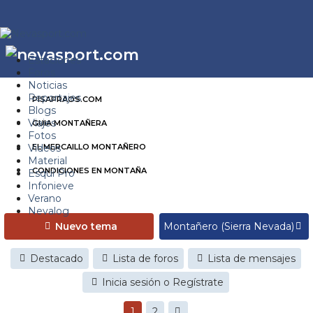
Estaciones
Foros
Noticias
Reportajes
PISAPRAOS.COM
Blogs
Viajes
GUIA MONTAÑERA
Fotos
Videos
EL MERCAILLO MONTAÑERO
Material
CONDICIONES EN MONTAÑA
Esquí Pro
Infonieve
Verano
Nevalog
Nuevo tema
Destacado
Lista de foros
Lista de mensajes
Inicia sesión o Regístrate
1
2