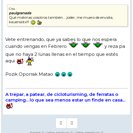
Cita
paulgranada
Qué mákinas vosotros también... joder, me muero de envidia,
kauensotx!!!
Vete entrenando, que ya sabes lo que nos espera
cuando vengas en Febrero
y reza pa
que no haya 2 lunas llenas en el tiempo que estés
aqui
Pozik Oporrak Matao
A trepar, a patear, de cicloturisming, de ferratas o
camping... lo que sea menos estar un finde en casa...
Karma:
0
- Votos positivos:
0
- Votos negativos:
0