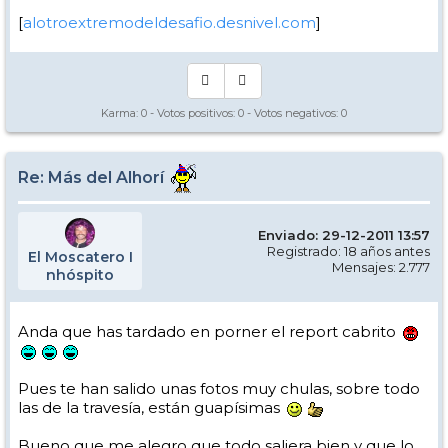
[
alotroextremodeldesafio.desnivel.com
]
Karma:
0
- Votos positivos:
0
- Votos negativos:
0
Re: Más del Alhorí
Enviado: 29-12-2011 13:57
Registrado: 18 años antes
El Moscatero I
Mensajes: 2.777
nhóspito
Anda que has tardado en porner el report cabrito
Pues te han salido unas fotos muy chulas, sobre todo
las de la travesía, están guapísimas
Bueno que me alegro que todo saliera bien y que lo