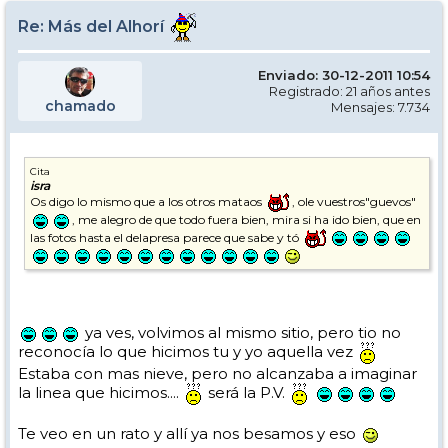
Re: Más del Alhorí
Enviado: 30-12-2011 10:54
Registrado: 21 años antes
chamado
Mensajes: 7.734
Cita
isra
Os digo lo mismo que a los otros mataos
, ole vuestros"guevos"
, me alegro de que todo fuera bien, mira si ha ido bien, que en
las fotos hasta el delapresa parece que sabe y tó
ya ves, volvimos al mismo sitio, pero tio no
reconocía lo que hicimos tu y yo aquella vez
Estaba con mas nieve, pero no alcanzaba a imaginar
la linea que hicimos....
será la P.V.
Te veo en un rato y allí ya nos besamos y eso