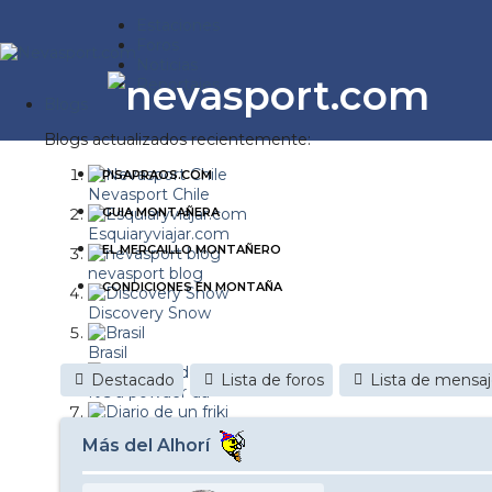
Estaciones
Foros
Noticias
Reportajes
Blogs
Blogs actualizados recientemente:
PISAPRAOS.COM
Nevasport Chile
GUIA MONTAÑERA
Esquiaryviajar.com
EL MERCAILLO MONTAÑERO
nevasport blog
CONDICIONES EN MONTAÑA
Discovery Snow
Brasil
Destacado
Lista de foros
Lista de mensa
It's a powder da
Diario de un friki
Más del Alhorí
Revista NIX