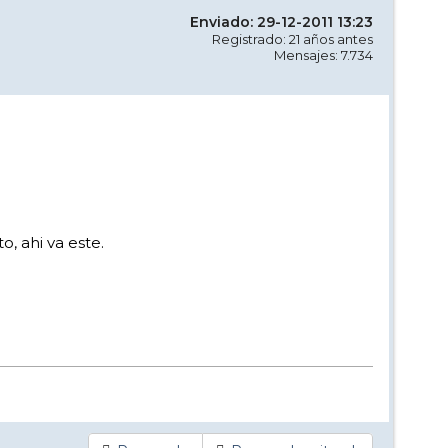
Enviado: 29-12-2011 13:23
Registrado: 21 años antes
Mensajes: 7.734
, ahi va este.