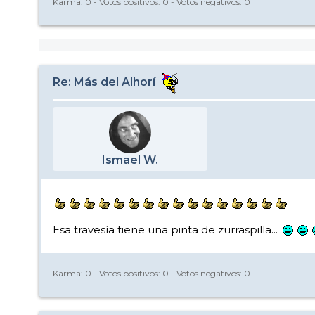
Karma:
0
- Votos positivos:
0
- Votos negativos:
0
Re: Más del Alhorí
Ismael W.
Esa travesía tiene una pinta de zurraspilla...
Karma:
0
- Votos positivos:
0
- Votos negativos:
0