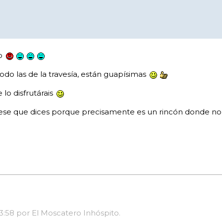
to
odo las de la travesía, están guapísimas
lo disfrutárais
ito ese que dices porque precisamente es un rincón donde no
13:58 por El Moscatero Inhóspito.