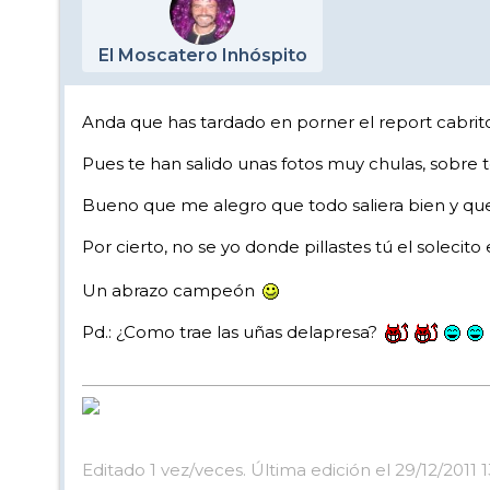
El Moscatero Inhóspito
Anda que has tardado en porner el report cabri
Pues te han salido unas fotos muy chulas, sobre t
Bueno que me alegro que todo saliera bien y que 
Por cierto, no se yo donde pillastes tú el solec
Un abrazo campeón
Pd.: ¿Como trae las uñas delapresa?
Editado 1 vez/veces. Última edición el 29/12/2011 