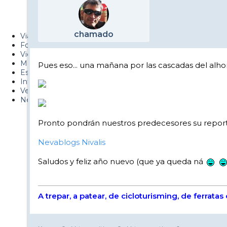
Metiendo Cantos
PUCAF - Blog
chamado
Viajes
Fotos
Videos
Material
Pues eso... una mañana por las cascadas del alhorí
Esquí Pro
Infonieve
Verano
Nevalog
Pronto pondrán nuestros predecesores su report, 
Nevablogs Nivalis
Saludos y feliz año nuevo (que ya queda ná
A trepar, a patear, de cicloturisming, de ferrata