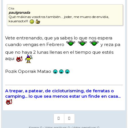
Cita
paulgranada
Qué mákinas vosotros también... joder, me muero de envidia,
kauensotx!!!
Vete entrenando, que ya sabes lo que nos espera
cuando vengas en Febrero
y reza pa
que no haya 2 lunas llenas en el tiempo que estés
aqui
Pozik Oporrak Matao
A trepar, a patear, de cicloturisming, de ferratas o
camping... lo que sea menos estar un finde en casa...
Karma:
0
- Votos positivos:
0
- Votos negativos:
0