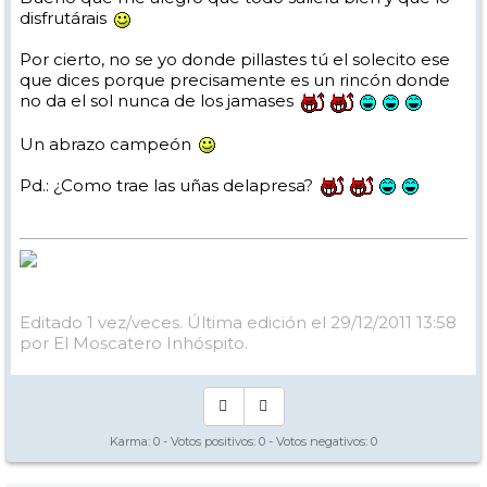
disfrutárais
Por cierto, no se yo donde pillastes tú el solecito ese
que dices porque precisamente es un rincón donde
no da el sol nunca de los jamases
Un abrazo campeón
Pd.: ¿Como trae las uñas delapresa?
Editado 1 vez/veces. Última edición el 29/12/2011 13:58
por El Moscatero Inhóspito.
Karma:
0
- Votos positivos:
0
- Votos negativos:
0