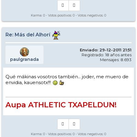
Karma:
0
- Votos positivos:
0
- Votos negativos:
0
Re: Más del Alhorí
Enviado: 29-12-2011 21:51
Registrado: 18 años antes
paulgranada
Mensajes: 8.693
Qué mákinas vosotros también... joder, me muero de
envidia, kauensotx!!!
Aupa ATHLETIC TXAPELDUN!
Karma:
0
- Votos positivos:
0
- Votos negativos:
0