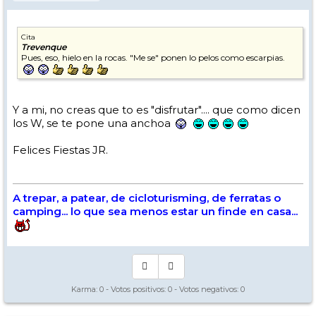
Cita
Trevenque
Pues, eso, hielo en la rocas. "Me se" ponen lo pelos como escarpias.
Y a mi, no creas que to es "disfrutar".... que como dicen
los W, se te pone una anchoa
Felices Fiestas JR.
A trepar, a patear, de cicloturisming, de ferratas o
camping... lo que sea menos estar un finde en casa...
Karma:
0
- Votos positivos:
0
- Votos negativos:
0