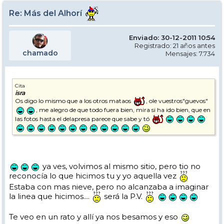
Re: Más del Alhorí
Enviado: 30-12-2011 10:54
Registrado: 21 años antes
chamado
Mensajes: 7.734
Cita
isra
Os digo lo mismo que a los otros mataos
, ole vuestros"guevos"
, me alegro de que todo fuera bien, mira si ha ido bien, que en
las fotos hasta el delapresa parece que sabe y tó
ya ves, volvimos al mismo sitio, pero tio no
reconocía lo que hicimos tu y yo aquella vez
Estaba con mas nieve, pero no alcanzaba a imaginar
la linea que hicimos....
será la P.V.
Te veo en un rato y allí ya nos besamos y eso