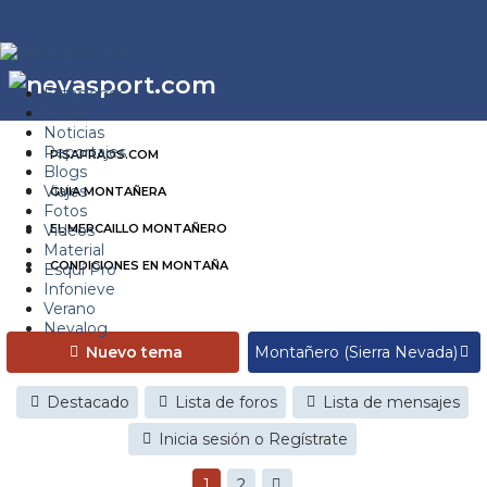
Estaciones
Foros
Noticias
Reportajes
PISAPRAOS.COM
Blogs
Viajes
GUIA MONTAÑERA
Fotos
Videos
EL MERCAILLO MONTAÑERO
Material
CONDICIONES EN MONTAÑA
Esquí Pro
Infonieve
Verano
Nevalog
Nuevo tema
Destacado
Lista de foros
Lista de mensajes
Inicia sesión o Regístrate
1
2