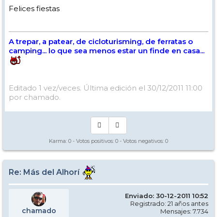
Felices fiestas
A trepar, a patear, de cicloturisming, de ferratas o
camping... lo que sea menos estar un finde en casa...
Editado 1 vez/veces. Última edición el 30/12/2011 11:00
por chamado.
Karma:
0
- Votos positivos:
0
- Votos negativos:
0
Re: Más del Alhorí
Enviado: 30-12-2011 10:52
Registrado: 21 años antes
chamado
Mensajes: 7.734