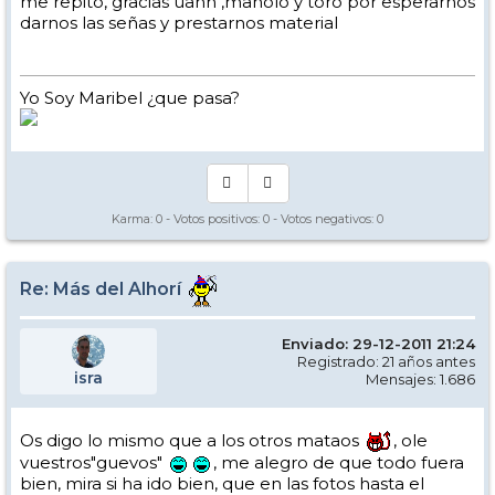
me repito, gracias uanh ,manolo y toro por esperarnos
darnos las señas y prestarnos material
Yo Soy Maribel ¿que pasa?
Karma:
0
- Votos positivos:
0
- Votos negativos:
0
Re: Más del Alhorí
Enviado: 29-12-2011 21:24
Registrado: 21 años antes
isra
Mensajes: 1.686
Os digo lo mismo que a los otros mataos
, ole
vuestros"guevos"
, me alegro de que todo fuera
bien, mira si ha ido bien, que en las fotos hasta el