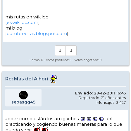
mis rutas en wikiloc
[
es.wikiloc.com
]
mi blog
[
cumbrecitas.blogspot.com
]
Karma:
0
- Votos positivos:
0
- Votos negativos:
0
Re: Más del Alhorí
Enviado: 29-12-2011 16:45
Registrado: 21 años antes
sebasgg45
Mensajes: 3.427
Joder como están los amigachos
ahí
practicando y cogiendo buenas maneras para lo que
pueda venir