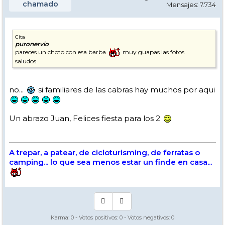
chamado
Mensajes: 7.734
Cita
puronervio
pareces un choto con esa barba
muy guapas las fotos
saludos
no...
si familiares de las cabras hay muchos por aqui
Un abrazo Juan, Felices fiesta para los 2
A trepar, a patear, de cicloturisming, de ferratas o
camping... lo que sea menos estar un finde en casa...
Karma:
0
- Votos positivos:
0
- Votos negativos:
0