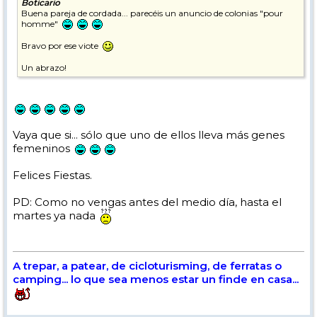
Boticario
Buena pareja de cordada... parecéis un anuncio de colonias "pour
homme"
Bravo por ese viote
Un abrazo!
Vaya que si... sólo que uno de ellos lleva más genes
femeninos
Felices Fiestas.
PD: Como no vengas antes del medio día, hasta el
martes ya nada
A trepar, a patear, de cicloturisming, de ferratas o
camping... lo que sea menos estar un finde en casa...