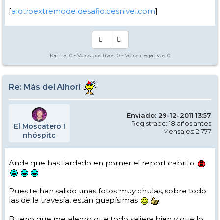
[
alotroextremodeldesafio.desnivel.com
]
Karma:
0
- Votos positivos:
0
- Votos negativos:
0
Re: Más del Alhorí
Enviado: 29-12-2011 13:57
Registrado: 18 años antes
El Moscatero I
Mensajes: 2.777
nhóspito
Anda que has tardado en porner el report cabrito
Pues te han salido unas fotos muy chulas, sobre todo
las de la travesía, están guapísimas
Bueno que me alegro que todo saliera bien y que lo