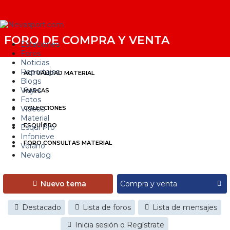
FORO DE COMPRA Y VENTA
Estaciones
Foros
Noticias
Reportajes
ACTUALIDAD MATERIAL
Blogs
Viajes
MARCAS
Fotos
Videos
COLECCIONES
Material
ESQUÍ PRO
Esquí Pro
Infonieve
FORO CONSULTAS MATERIAL
Verano
Nevalog
Nuevo tema
Destacado
Lista de foros
Lista de mensajes
Inicia sesión o Regístrate