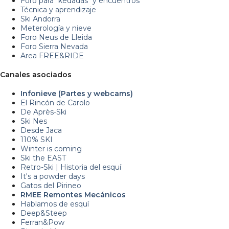
Foro para "kedadas" y encuentros
Técnica y aprendizaje
Ski Andorra
Meterología y nieve
Foro Neus de Lleida
Foro Sierra Nevada
Area FREE&RIDE
Canales asociados
Infonieve (Partes y webcams)
El Rincón de Carolo
De Après-Ski
Ski Nes
Desde Jaca
110% SKI
Winter is coming
Ski the EAST
Retro-Ski | Historia del esquí
It's a powder days
Gatos del Pirineo
RMEE Remontes Mecánicos
Hablamos de esquí
Deep&Steep
Ferran&Pow