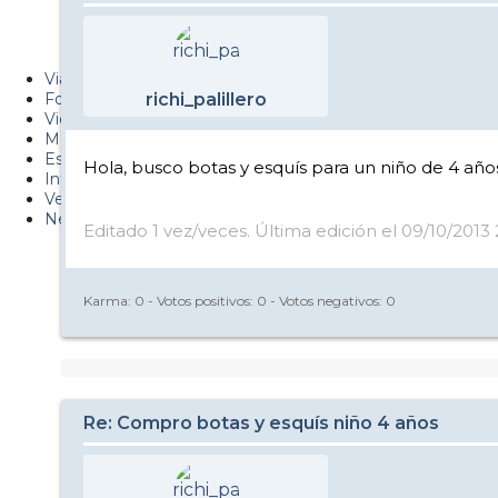
Metiendo Cantos
PUCAF - Blog
Viajes
Fotos
richi_palillero
Videos
Material
Esquí Pro
Hola, busco botas y esquís para un niño de 4 año
Infonieve
Verano
Nevalog
Editado 1 vez/veces. Última edición el 09/10/2013 
Karma:
0
- Votos positivos:
0
- Votos negativos:
0
Re: Compro botas y esquís niño 4 años