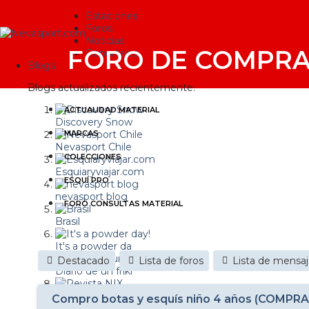
Estaciones
Foros
Noticias
FORO DE COMPRA
Reportajes
Blogs
Blogs actualizados recientemente:
ACTUALIDAD MATERIAL
Discovery Snow
MARCAS
Nevasport Chile
COLECCIONES
Esquiaryviajar.com
ESQUÍ PRO
nevasport blog
FORO CONSULTAS MATERIAL
Brasil
It's a powder da
Destacado
Lista de foros
Lista de mensa
Diario de un friki
Revista NIX
Compro botas y esquís niño 4 años (COMPR