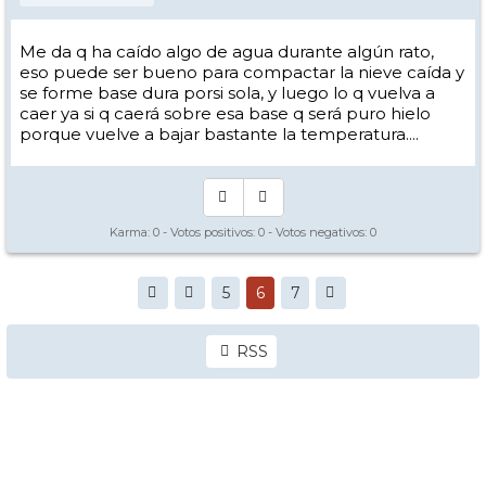
Me da q ha caído algo de agua durante algún rato,
eso puede ser bueno para compactar la nieve caída y
se forme base dura porsi sola, y luego lo q vuelva a
caer ya si q caerá sobre esa base q será puro hielo
porque vuelve a bajar bastante la temperatura....
Karma:
0
- Votos positivos:
0
- Votos negativos:
0
5
6
7
RSS