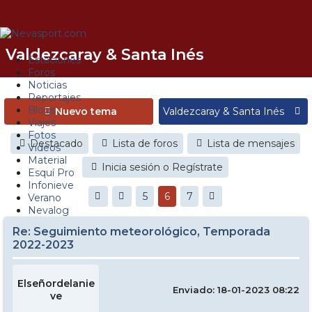
Valdezcaray & Santa Inés
Estaciones
Foros
Noticias
Reportajes
Blogs
Nuevo tema
Viajes
Fotos
Destacado
Lista de foros
Lista de mensajes
Videos
Material
Inicia sesión o Regístrate
Esquí Pro
Infonieve
5
6
7
Verano
Nevalog
Re: Seguimiento meteorológico, Temporada
2022-2023
Elseñordelanie
Enviado: 18-01-2023 08:22
ve