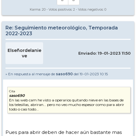
Karma:
20
- Votos positivos:
2
- Votos negativos:
0
Re: Seguimiento meteorológico, Temporada
2022-2023
Elseñordelanie
Enviado: 19-01-2023 11:50
ve
» En respuesta al mensaje de
saso690
del 19-01-2023 10:15
Cita
saso690
En las web cam he visto a operarios quitando nieve en las bases de
los telesillas, abriran... pero no veo mucho espesor como para abrir
todo o casi todo...
Pues para abrir deben de hacer aún bastante mas