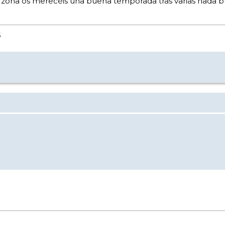
 la zona os merecéis una buena temporada tras varias nada 
S