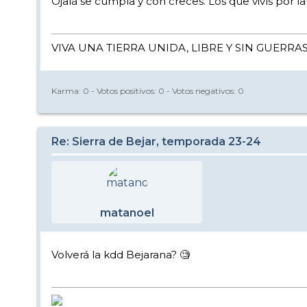
Ojalá se cumpla y con creces. Los que vivís por
VIVA UNA TIERRA UNIDA, LIBRE Y SIN GUERRA
Karma:
0
- Votos positivos:
0
- Votos negativos:
0
Re: Sierra de Bejar, temporada 23-24
matanoel
Volverá la kdd Bejarana? 🧐