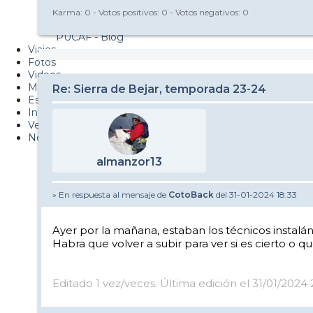
Metiendo Cantos
Karma:
0
- Votos positivos:
0
- Votos negativos:
0
PUCAF - Blog
Viajes
Fotos
Videos
Material
Re: Sierra de Bejar, temporada 23-24
Esquí Pro
Infonieve
Verano
Nevalog
almanzor13
» En respuesta al mensaje de
CotoBack
del 31-01-2024 18:33
Ayer por la mañana, estaban los técnicos instalá
Habra que volver a subir para ver si es cierto o qu
Editado 1 vez/veces. Última edición el 31/01/2024