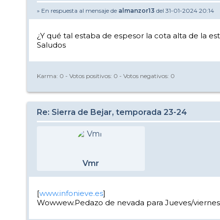
» En respuesta al mensaje de
almanzor13
del 31-01-2024 20:14
¿Y qué tal estaba de espesor la cota alta de la es
Saludos
Karma:
0
- Votos positivos:
0
- Votos negativos:
0
Re: Sierra de Bejar, temporada 23-24
Vmr
[
www.infonieve.es
]
Wowwew.Pedazo de nevada para Jueves/viernes!