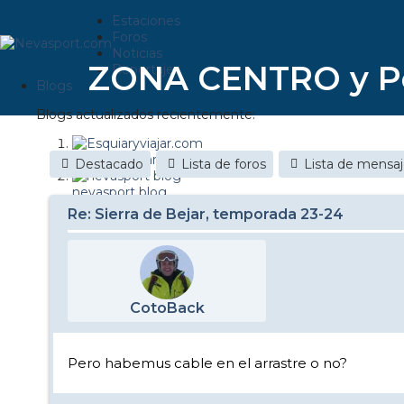
Estaciones
Foros
Noticias
ZONA CENTRO y P
Reportajes
Blogs
Blogs actualizados recientemente:
Esquiaryviajar.com
Destacado
Lista de foros
Lista de mensa
nevasport blog
Re: Sierra de Bejar, temporada 23-24
Discovery Snow
Brasil
It's a powder da
CotoBack
Diario de un friki
Nevasport Chile
Pero habemus cable en el arrastre o no?
Revista NIX