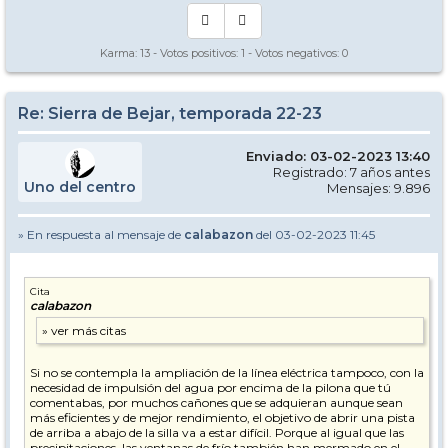
Karma:
13
- Votos positivos:
1
- Votos negativos:
0
Re: Sierra de Bejar, temporada 22-23
Enviado: 03-02-2023 13:40
Registrado: 7 años antes
Uno del centro
Mensajes: 9.896
» En respuesta al mensaje de
calabazon
del 03-02-2023 11:45
Cita
calabazon
Si no se contempla la ampliación de la línea eléctrica tampoco, con la
necesidad de impulsión del agua por encima de la pilona que tú
comentabas, por muchos cañones que se adquieran aunque sean
más eficientes y de mejor rendimiento, el objetivo de abrir una pista
de arriba a abajo de la silla va a estar difícil. Porque al igual que las
precipitaciones, las ventanas de frío también han mermado en el