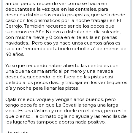
arriba, pero si recuerdo ver como se hacia en
debutantes a la vez que en las centrales, para
después distribuirlas con la pisapistas, que veía desde
caso con los prismáticos por la noche trabajar en El
Cerrojo. También recuerdo ser de los pocos que
subiamos en Año Nuevo a disfrutar del día soleado,
con mucha nieve y 0 cola en el telesilla en plenas
navidades... Pero eso ya hace unos cuantos años es
solo un "recuerdo del abuelo cebolleta" de menos de
40 años.
Yo si que recuerdo haber abierto las centrales con
una buena cama artificial primero y una nevada
después, quedando lo de fuera de las pistas casi
pelado a los pocos días... y trabajar en los ventisqueros
día y noche para llenar las pistas...
Ojalá me equivoque y vengan años buenos, pero
tengo poca fe en que La Covatilla tenga una larga
vida... Es una lástima y me duele en el alma, pero es lo
que pienso... la climatología no ayuda y las rencillas de
los lugareños tampoco aporta nada positivo...