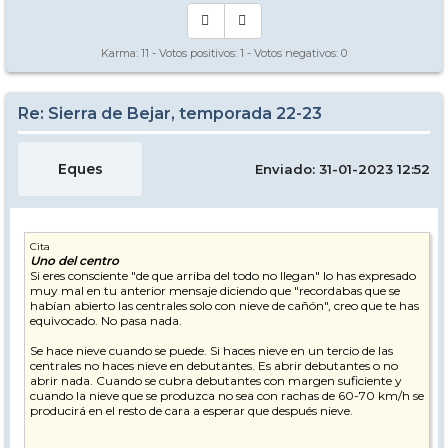
Karma:
11
- Votos positivos:
1
- Votos negativos:
0
Re: Sierra de Bejar, temporada 22-23
Eques
Enviado: 31-01-2023 12:52
Cita
Uno del centro
Si eres consciente "de que arriba del todo no llegan" lo has expresado
muy mal en tu anterior mensaje diciendo que "recordabas que se
habían abierto las centrales solo con nieve de cañón", creo que te has
equivocado. No pasa nada.
Se hace nieve cuando se puede. Si haces nieve en un tercio de las
centrales no haces nieve en debutantes. Es abrir debutantes o no
abrir nada. Cuando se cubra debutantes con margen suficiente y
cuando la nieve que se produzca no sea con rachas de 60-70 km/h se
producirá en el resto de cara a esperar que después nieve.