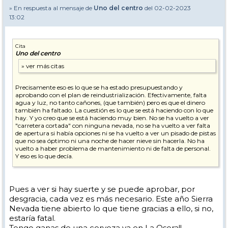
» En respuesta al mensaje de
Uno del centro
del 02-02-2023
13:02
Cita
Uno del centro
Precisamente eso es lo que se ha estado presupuestando y
aprobando con el plan de reindustrialización. Efectivamente, falta
agua y luz, no tanto cañones, (que también) pero es que el dinero
también ha faltado. La cuestión es lo que se está haciendo con lo que
hay. Y yo creo que se está haciendo muy bien. No se ha vuelto a ver
"carretera cortada" con ninguna nevada, no se ha vuelto a ver falta
de apertura si había opciones ni se ha vuelto a ver un pisado de pistas
que no sea óptimo ni una noche de hacer nieve sin hacerla. No ha
vuelto a haber problema de mantenimiento ni de falta de personal.
Y eso es lo que decía.
El peor invierno en 15 años a 1 de febrero tampoco ayuda. El viernes
habían exactamente 5 cm de nieve en el telesqui de arriba y 50 cm de
hielo en los cables.
Pues a ver si hay suerte y se puede aprobar, por
desgracia, cada vez es más necesario. Este año Sierra
Nevada tiene abierto lo que tiene gracias a ello, si no,
estaría fatal.
Tengo ganas de una cerveza ya en La Osera!!