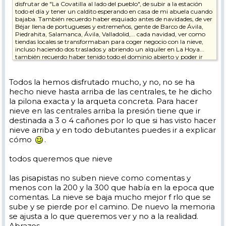
disfrutar de "La Covatilla al lado del pueblo", de subir a la estación
todo el día y tener un caldito esperando en casa de mi abuela cuando
bajaba. También recuerdo haber esquiado antes de navidades, de ver
Béjar llena de portugueses y extremeños, gente de Barco de Ávila,
Piedrahita, Salamanca, Ávila, Valladolid,... cada navidad, ver como
tiendas locales se transformaban para coger negocio con la nieve,
incluso haciendo dos traslados y abriendo un alquiler en La Hoya...
también recuerdo haber tenido todo el dominio abierto y poder ir
fuera de pista sin peligro entre el telesquí de cima y la salida del
telesilla en mayo, en sudadera... y también recuerdo haber visto
como se hacia nieve en los cañones de las centrales (si, primero en la
Todos la hemos disfrutado mucho, y no, no se ha
pista de La Covatilla cuando solo había 6 pistas y después en El
hecho nieve hasta arriba de las centrales, te he dicho
regajo de las Mulas cuando se amplió); no hasta arriba, pero si
la pilona exacta y la arqueta concreta. Para hacer
recuerdo ver como se hacia en debutantes a la vez que en las
nieve en las centrales arriba la presión tiene que ir
centrales, para después distribuirlas con la pisapistas, que veía desde
caso con los prismáticos por la noche trabajar en El Cerrojo.
destinada a 3 o 4 cañones por lo que si has visto hacer
También recuerdo ser de los pocos que subiamos en Año Nuevo a
nieve arriba y en todo debutantes puedes ir a explicar
disfrutar del día soleado, con mucha nieve y 0 cola en el telesilla en
cómo
.
plenas navidades... Pero eso ya hace unos cuantos años es solo un
"recuerdo del abuelo cebolleta" de menos de 40 años.
todos queremos que nieve
Yo si que recuerdo haber abierto las centrales con una buena cama
artificial primero y una nevada después, quedando lo de fuera de las
las pisapistas no suben nieve como comentas y
pistas casi pelado a los pocos días... y trabajar en los ventisqueros día
y noche para llenar las pistas...
menos con la 200 y la 300 que había en la epoca que
comentas. La nieve se baja mucho mejor f rlo que se
Ojalá me equivoque y vengan años buenos, pero tengo poca fe en
sube y se pierde por el camino. De nuevo la memoria
que La Covatilla tenga una larga vida... Es una lástima y me duele en
se ajusta a lo que queremos ver y no a la realidad.
el alma, pero es lo que pienso... la climatología no ayuda y las
rencillas de los lugareños tampoco aporta nada positivo...
Abrazos.