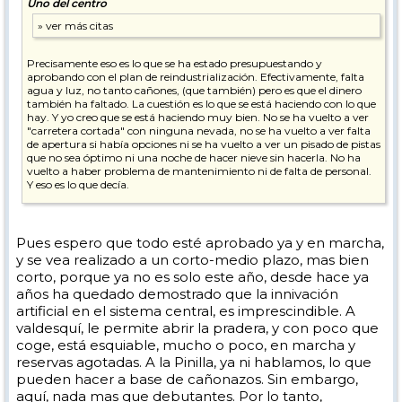
Uno del centro
Precisamente eso es lo que se ha estado presupuestando y
aprobando con el plan de reindustrialización. Efectivamente, falta
agua y luz, no tanto cañones, (que también) pero es que el dinero
también ha faltado. La cuestión es lo que se está haciendo con lo que
hay. Y yo creo que se está haciendo muy bien. No se ha vuelto a ver
"carretera cortada" con ninguna nevada, no se ha vuelto a ver falta
de apertura si había opciones ni se ha vuelto a ver un pisado de pistas
que no sea óptimo ni una noche de hacer nieve sin hacerla. No ha
vuelto a haber problema de mantenimiento ni de falta de personal.
Y eso es lo que decía.
El peor invierno en 15 años a 1 de febrero tampoco ayuda. El viernes
habían exactamente 5 cm de nieve en el telesqui de arriba y 50 cm de
hielo en los cables.
Pues espero que todo esté aprobado ya y en marcha,
y se vea realizado a un corto-medio plazo, mas bien
corto, porque ya no es solo este año, desde hace ya
años ha quedado demostrado que la innivación
artificial en el sistema central, es imprescindible. A
valdesquí, le permite abrir la pradera, y con poco que
coge, está esquiable, mucho o poco, en marcha y
reservas agotadas. A la Pinilla, ya ni hablamos, lo que
pueden hacer a base de cañonazos. Sin embargo,
aquí, nada mas que debutantes. Por lo tanto,