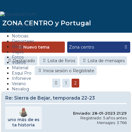
ZONA CENTRO y Portugal
Estaciones
Foros
Noticias
Reportajes
Blogs
Nuevo tema
Viajes
Fotos
Destacado
Lista de foros
Lista de mensajes
Videos
Material
Inicia sesión o Regístrate
Esquí Pro
Infonieve
1
2
Verano
Nevalog
Re: Sierra de Bejar, temporada 22-23
Enviado: 28-01-2023 21:29
Registrado: 5 años antes
uno más de es
Mensajes: 3.766
ta historia