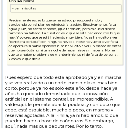
Uno del centro
Precisamente eso es lo que se ha estado presupuestando y
aprobando con el plan de reindustrialización. Efectivamente, falta
agua y luz, no tanto cañones, (que también) pero es que el dinero
también ha faltado. La cuestión es lo que se está haciendo con lo que
hay. Y yo creo que se está haciendo muy bien. No se ha vuelto a ver
"carretera cortada" con ninguna nevada, no se ha vuelto a ver falta
de apertura si había opciones ni se ha vuelto a ver un pisado de pistas
que no sea óptimo ni una noche de hacer nieve sin hacerla. No ha
vuelto a haber problema de mantenimiento ni de falta de personal.
Y eso es lo que decía.
El peor invierno en 15 años a 1 de febrero tampoco ayuda. El viernes
habían exactamente 5 cm de nieve en el telesqui de arriba y 50 cm de
hielo en los cables.
Pues espero que todo esté aprobado ya y en marcha,
y se vea realizado a un corto-medio plazo, mas bien
corto, porque ya no es solo este año, desde hace ya
años ha quedado demostrado que la innivación
artificial en el sistema central, es imprescindible. A
valdesquí, le permite abrir la pradera, y con poco que
coge, está esquiable, mucho o poco, en marcha y
reservas agotadas. A la Pinilla, ya ni hablamos, lo que
pueden hacer a base de cañonazos. Sin embargo,
aquí, nada mas que debutantes. Por lo tanto,