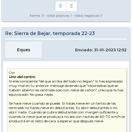
Karma:
11
- Votos positivos:
1
- Votos negativos:
0
Re: Sierra de Bejar, temporada 22-23
Eques
Enviado: 31-01-2023 12:52
Cita
Uno del centro
Si eres consciente "de que arriba del todo no llegan" lo has expresado
muy mal en tu anterior mensaje diciendo que "recordabas que se
habían abierto las centrales solo con nieve de cañón", creo que te has
equivocado. No pasa nada.
Se hace nieve cuando se puede. Si haces nieve en un tercio de las
centrales no haces nieve en debutantes. Es abrir debutantes o no
abrir nada. Cuando se cubra debutantes con margen suficiente y
cuando la nieve que se produzca no sea con rachas de 60-70 km/h se
producirá en el resto de cara a esperar que después nieve.