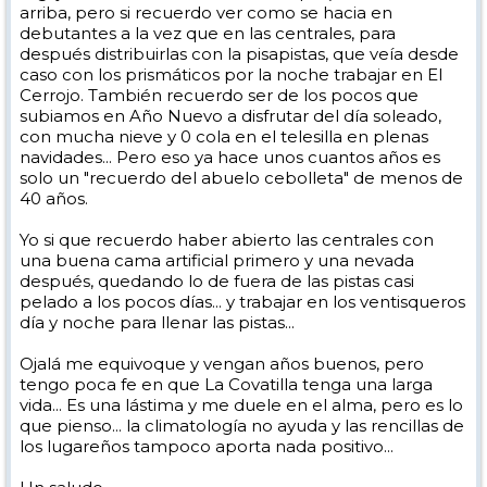
arriba, pero si recuerdo ver como se hacia en
debutantes a la vez que en las centrales, para
después distribuirlas con la pisapistas, que veía desde
caso con los prismáticos por la noche trabajar en El
Cerrojo. También recuerdo ser de los pocos que
subiamos en Año Nuevo a disfrutar del día soleado,
con mucha nieve y 0 cola en el telesilla en plenas
navidades... Pero eso ya hace unos cuantos años es
solo un "recuerdo del abuelo cebolleta" de menos de
40 años.
Yo si que recuerdo haber abierto las centrales con
una buena cama artificial primero y una nevada
después, quedando lo de fuera de las pistas casi
pelado a los pocos días... y trabajar en los ventisqueros
día y noche para llenar las pistas...
Ojalá me equivoque y vengan años buenos, pero
tengo poca fe en que La Covatilla tenga una larga
vida... Es una lástima y me duele en el alma, pero es lo
que pienso... la climatología no ayuda y las rencillas de
los lugareños tampoco aporta nada positivo...