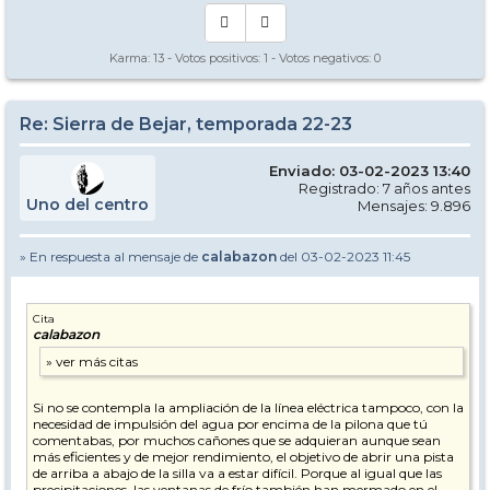
Karma:
13
- Votos positivos:
1
- Votos negativos:
0
Re: Sierra de Bejar, temporada 22-23
Enviado: 03-02-2023 13:40
Registrado: 7 años antes
Uno del centro
Mensajes: 9.896
» En respuesta al mensaje de
calabazon
del 03-02-2023 11:45
Cita
calabazon
Si no se contempla la ampliación de la línea eléctrica tampoco, con la
necesidad de impulsión del agua por encima de la pilona que tú
comentabas, por muchos cañones que se adquieran aunque sean
más eficientes y de mejor rendimiento, el objetivo de abrir una pista
de arriba a abajo de la silla va a estar difícil. Porque al igual que las
precipitaciones, las ventanas de frío también han mermado en el