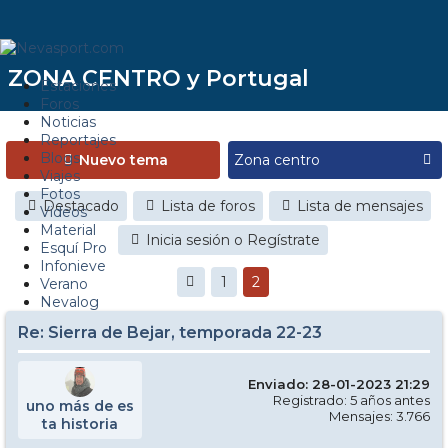
ZONA CENTRO y Portugal
Estaciones
Foros
Noticias
Reportajes
Blogs
Nuevo tema
Viajes
Fotos
Destacado
Lista de foros
Lista de mensajes
Videos
Material
Inicia sesión o Regístrate
Esquí Pro
Infonieve
1
2
Verano
Nevalog
Re: Sierra de Bejar, temporada 22-23
Enviado: 28-01-2023 21:29
Registrado: 5 años antes
uno más de es
Mensajes: 3.766
ta historia