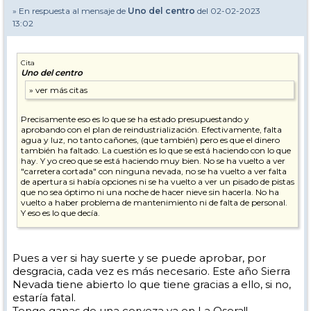
» En respuesta al mensaje de
Uno del centro
del 02-02-2023
13:02
Cita
Uno del centro
Precisamente eso es lo que se ha estado presupuestando y
aprobando con el plan de reindustrialización. Efectivamente, falta
agua y luz, no tanto cañones, (que también) pero es que el dinero
también ha faltado. La cuestión es lo que se está haciendo con lo que
hay. Y yo creo que se está haciendo muy bien. No se ha vuelto a ver
"carretera cortada" con ninguna nevada, no se ha vuelto a ver falta
de apertura si había opciones ni se ha vuelto a ver un pisado de pistas
que no sea óptimo ni una noche de hacer nieve sin hacerla. No ha
vuelto a haber problema de mantenimiento ni de falta de personal.
Y eso es lo que decía.
El peor invierno en 15 años a 1 de febrero tampoco ayuda. El viernes
habían exactamente 5 cm de nieve en el telesqui de arriba y 50 cm de
hielo en los cables.
Pues a ver si hay suerte y se puede aprobar, por
desgracia, cada vez es más necesario. Este año Sierra
Nevada tiene abierto lo que tiene gracias a ello, si no,
estaría fatal.
Tengo ganas de una cerveza ya en La Osera!!