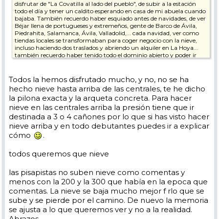
disfrutar de "La Covatilla al lado del pueblo", de subir a la estación
todo el día y tener un caldito esperando en casa de mi abuela cuando
bajaba. También recuerdo haber esquiado antes de navidades, de ver
Béjar llena de portugueses y extremeños, gente de Barco de Ávila,
Piedrahita, Salamanca, Ávila, Valladolid,... cada navidad, ver como
tiendas locales se transformaban para coger negocio con la nieve,
incluso haciendo dos traslados y abriendo un alquiler en La Hoya...
también recuerdo haber tenido todo el dominio abierto y poder ir
fuera de pista sin peligro entre el telesquí de cima y la salida del
telesilla en mayo, en sudadera... y también recuerdo haber visto
como se hacia nieve en los cañones de las centrales (si, primero en la
Todos la hemos disfrutado mucho, y no, no se ha
pista de La Covatilla cuando solo había 6 pistas y después en El
hecho nieve hasta arriba de las centrales, te he dicho
regajo de las Mulas cuando se amplió); no hasta arriba, pero si
la pilona exacta y la arqueta concreta. Para hacer
recuerdo ver como se hacia en debutantes a la vez que en las
nieve en las centrales arriba la presión tiene que ir
centrales, para después distribuirlas con la pisapistas, que veía desde
caso con los prismáticos por la noche trabajar en El Cerrojo.
destinada a 3 o 4 cañones por lo que si has visto hacer
También recuerdo ser de los pocos que subiamos en Año Nuevo a
nieve arriba y en todo debutantes puedes ir a explicar
disfrutar del día soleado, con mucha nieve y 0 cola en el telesilla en
cómo
.
plenas navidades... Pero eso ya hace unos cuantos años es solo un
"recuerdo del abuelo cebolleta" de menos de 40 años.
todos queremos que nieve
Yo si que recuerdo haber abierto las centrales con una buena cama
artificial primero y una nevada después, quedando lo de fuera de las
las pisapistas no suben nieve como comentas y
pistas casi pelado a los pocos días... y trabajar en los ventisqueros día
y noche para llenar las pistas...
menos con la 200 y la 300 que había en la epoca que
comentas. La nieve se baja mucho mejor f rlo que se
Ojalá me equivoque y vengan años buenos, pero tengo poca fe en
sube y se pierde por el camino. De nuevo la memoria
que La Covatilla tenga una larga vida... Es una lástima y me duele en
se ajusta a lo que queremos ver y no a la realidad.
el alma, pero es lo que pienso... la climatología no ayuda y las
rencillas de los lugareños tampoco aporta nada positivo...
Abrazos.