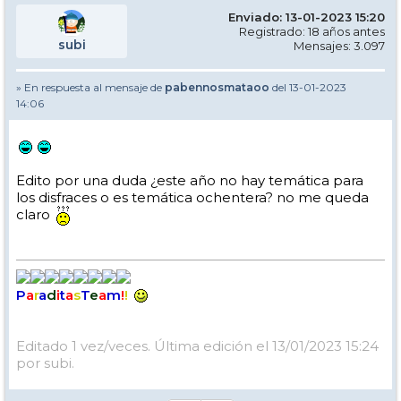
Enviado: 13-01-2023 15:20
Registrado: 18 años antes
subi
Mensajes: 3.097
» En respuesta al mensaje de
pabennosmataoo
del 13-01-2023
14:06
Edito por una duda ¿este año no hay temática para
los disfraces o es temática ochentera? no me queda
claro
P
a
r
a
d
i
t
a
s
T
e
a
m
!
!
Editado 1 vez/veces. Última edición el 13/01/2023 15:24
por subi.