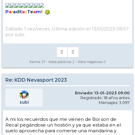
P
a
r
a
d
i
t
a
s
T
e
a
m
!
!
Editado 1 vez/veces. Última edición el 13/01/2023 08:57
por subi.
Karma:
27
- Votos positivos:
2
- Votos negativos:
0
Re: KDD Nevasport 2023
Enviado: 13-01-2023 09:00
Registrado: 18 años antes
subi
Mensajes: 3.097
A mi los recuerdos que me vienen de Boi son de
Recal pegándose un hostión y ya que estaba en el
suelo aprovecha para comerse una mandarina y