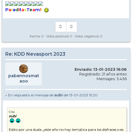
P
a
r
a
d
i
t
a
s
T
e
a
m
!
!
Karma:
0
- Votos positivos:
0
- Votos negativos:
0
Re: KDD Nevasport 2023
Enviado: 13-01-2023 16:06
Registrado: 21 años antes
pabennosmat
Mensajes: 3.436
aoo
» En respuesta al mensaje de
subi
del 13-01-2023 15:20
Cita
subi
Edito por una duda ¿este año no hay temática para los disfraces o es