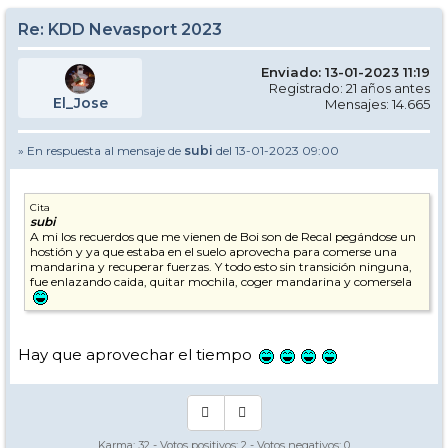
Re: KDD Nevasport 2023
Enviado: 13-01-2023 11:19
Registrado: 21 años antes
El_Jose
Mensajes: 14.665
» En respuesta al mensaje de
subi
del 13-01-2023 09:00
Cita
subi
A mi los recuerdos que me vienen de Boi son de Recal pegándose un
hostión y ya que estaba en el suelo aprovecha para comerse una
mandarina y recuperar fuerzas. Y todo esto sin transición ninguna,
fue enlazando caida, quitar mochila, coger mandarina y comersela
Hay que aprovechar el tiempo
Karma:
32
- Votos positivos:
2
- Votos negativos:
0