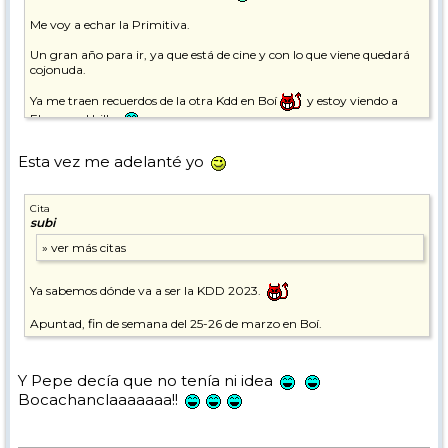
Me voy a echar la Primitiva.
Un gran año para ir, ya que está de cine y con lo que viene quedará
cojonuda.
Ya me traen recuerdos de la otra Kdd en Boí
y estoy viendo a
Elur por el billar
Esta vez me adelanté yo
Cita
subi
Ya sabemos dónde va a ser la KDD 2023.
Apuntad, fin de semana del 25-26 de marzo en Boí.
Y Pepe decía que no tenía ni idea
Bocachanclaaaaaaa!!