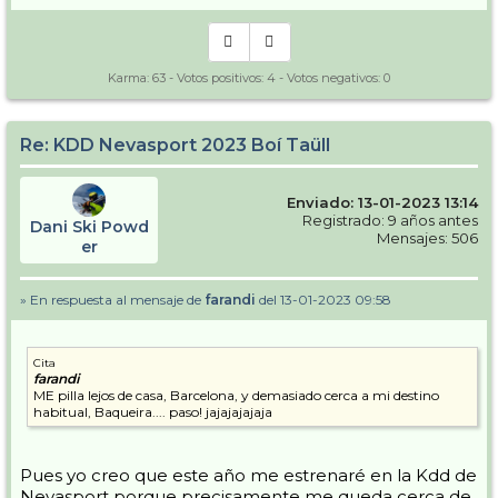
Karma:
63
- Votos positivos:
4
- Votos negativos:
0
Re: KDD Nevasport 2023 Boí Taüll
Enviado: 13-01-2023 13:14
Registrado: 9 años antes
Dani Ski Powd
Mensajes: 506
er
» En respuesta al mensaje de
farandi
del 13-01-2023 09:58
Cita
farandi
ME pilla lejos de casa, Barcelona, y demasiado cerca a mi destino
habitual, Baqueira.... paso! jajajajajaja
Pues yo creo que este año me estrenaré en la Kdd de
Nevasport porque precisamente me queda cerca de