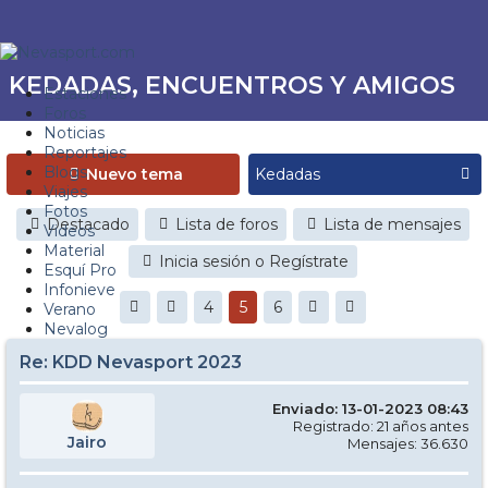
KEDADAS, ENCUENTROS Y AMIGOS
Estaciones
Foros
Noticias
Reportajes
Blogs
Nuevo tema
Viajes
Fotos
Destacado
Lista de foros
Lista de mensajes
Videos
Material
Inicia sesión o Regístrate
Esquí Pro
Infonieve
4
5
6
Verano
Nevalog
Re: KDD Nevasport 2023
Enviado: 13-01-2023 08:43
Registrado: 21 años antes
Jairo
Mensajes: 36.630