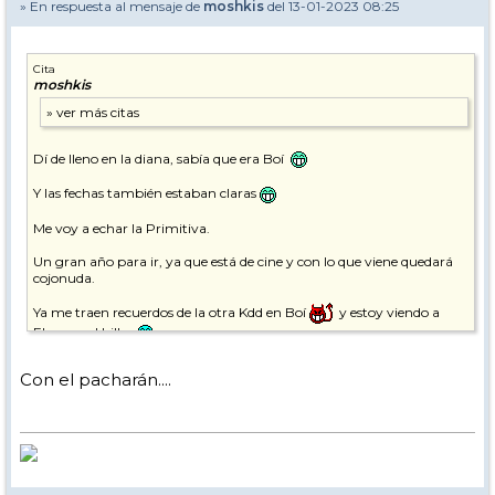
» En respuesta al mensaje de
moshkis
del 13-01-2023 08:25
Cita
moshkis
Dí de lleno en la diana, sabía que era Boí
Y las fechas también estaban claras
Me voy a echar la Primitiva.
Un gran año para ir, ya que está de cine y con lo que viene quedará
cojonuda.
Ya me traen recuerdos de la otra Kdd en Boí
y estoy viendo a
Elur por el billar
Con el pacharán....