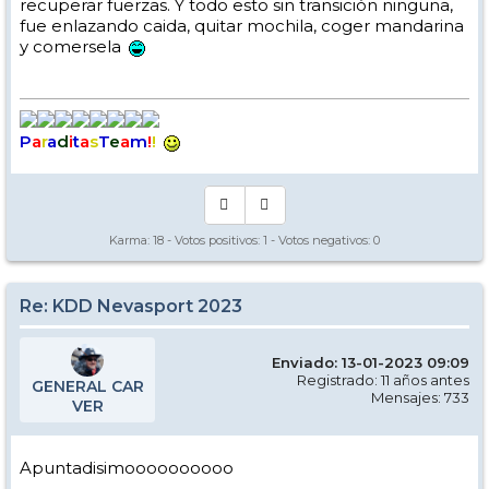
recuperar fuerzas. Y todo esto sin transición ninguna,
fue enlazando caida, quitar mochila, coger mandarina
y comersela
P
a
r
a
d
i
t
a
s
T
e
a
m
!
!
Karma:
18
- Votos positivos:
1
- Votos negativos:
0
Re: KDD Nevasport 2023
Enviado: 13-01-2023 09:09
Registrado: 11 años antes
GENERAL CAR
Mensajes: 733
VER
Apuntadisimoooooooooo