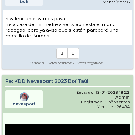
bufi
Mensajes: 556
4 valencianos vamos payá
Iré a casa de mi madre a ver si aún está el mono
repegao, pero ya aviso que si están pareceré una
morcilla de Burgos
Karma:
36
- Votos positivos:
2
- Votos negativos:
0
Re: KDD Nevasport 2023 Boí Taüll
Enviado: 13-01-2023 18:22
Admin
Registrado: 21 años antes
nevasport
Mensajes: 26.494