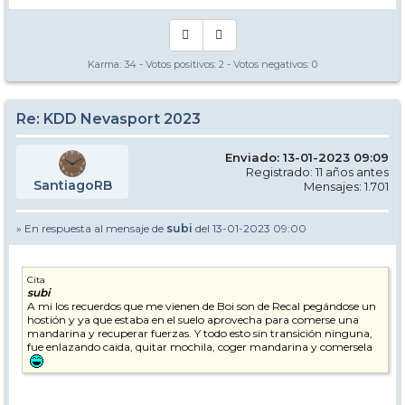
Karma:
34
- Votos positivos:
2
- Votos negativos:
0
Re: KDD Nevasport 2023
Enviado: 13-01-2023 09:09
Registrado: 11 años antes
SantiagoRB
Mensajes: 1.701
» En respuesta al mensaje de
subi
del 13-01-2023 09:00
Cita
subi
A mi los recuerdos que me vienen de Boi son de Recal pegándose un
hostión y ya que estaba en el suelo aprovecha para comerse una
mandarina y recuperar fuerzas. Y todo esto sin transición ninguna,
fue enlazando caida, quitar mochila, coger mandarina y comersela