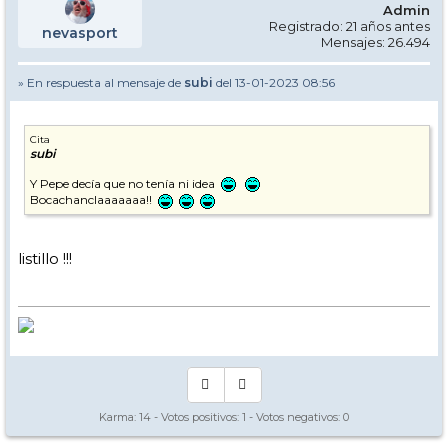
Admin
Registrado: 21 años antes
nevasport
Mensajes: 26.494
» En respuesta al mensaje de
subi
del 13-01-2023 08:56
Cita
subi
Y Pepe decía que no tenía ni idea
Bocachanclaaaaaaa!!
listillo !!!
Karma:
14
- Votos positivos:
1
- Votos negativos:
0