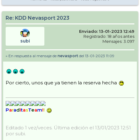
Re: KDD Nevasport 2023
Enviado: 13-01-2023 12:49
Registrado: 18 años antes
subi
Mensajes: 3.097
» En respuesta al mensaje de
nevasport
del 13-01-2023 11:09
Por cierto, unos que ya tienen la reserva hecha
P
a
r
a
d
i
t
a
s
T
e
a
m
!
!
Editado 1 vez/veces. Última edición el 13/01/2023 12:51
por subi.