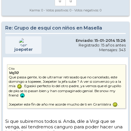
Karma:
0
- Votos positivos:
0
- Votos negativos:
0
Re: Grupo de esquí con niños en Masella
Enviado: 15-01-2014 15:26
Registrado: 15 años antes
joepeter
Mensajes: 343
Cita
Voj10
Que passa gente, lo de ultramar retrasado que no cancelado, este
domingo a topeeee, Joepeter la jefa sube ? A ver si convenzo yo a la
mía
. Egaskii perfecto lo del otro padre, ya vemos que el grupillo
de pks se lo pasan bien y han compaginado genial. Be snow my
friend
Joepeter este fin de año me acorde mucho de ti en GranValira
.
Si que subiremos todos si. Anda, dile a Virgi que se
venga, así tendremos canguro para poder hacer una