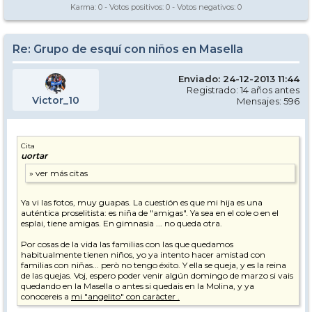
Karma:
0
- Votos positivos:
0
- Votos negativos:
0
Re: Grupo de esquí con niños en Masella
Enviado: 24-12-2013 11:44
Registrado: 14 años antes
Victor_10
Mensajes: 596
Cita
uortar
Ya vi las fotos, muy guapas. La cuestión es que mi hija es una
auténtica proselitista: es niña de "amigas". Ya sea en el cole o en el
esplai, tiene amigas. En gimnasia ... no queda otra.
Por cosas de la vida las familias con las que quedamos
habitualmente tienen niños, yo ya intento hacer amistad con
familias con niñas... però no tengo éxito. Y ella se queja, y es la reina
de las quejas. Voj, espero poder venir algún domingo de marzo si vais
quedando en la Masella o antes si quedais en la Molina, y ya
conocereis a
mi "angelito" con caràcter .