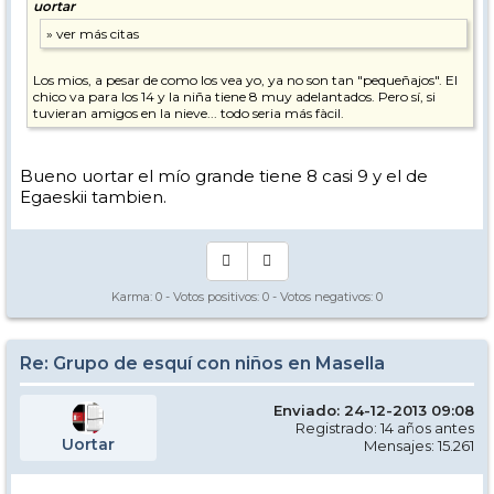
uortar
Los mios, a pesar de como los vea yo, ya no son tan "pequeñajos". El
chico va para los 14 y la niña tiene 8 muy adelantados. Pero sí, si
tuvieran amigos en la nieve... todo seria más fàcil.
Bueno uortar el mío grande tiene 8 casi 9 y el de
Egaeskii tambien.
Karma:
0
- Votos positivos:
0
- Votos negativos:
0
Re: Grupo de esquí con niños en Masella
Enviado: 24-12-2013 09:08
Registrado: 14 años antes
Uortar
Mensajes: 15.261