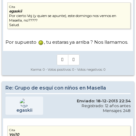
Cita
egaskii
Por cierto Voj (y quien se apunte), este domingo nos vemos en
Masella, no?????
Salud.
Por supuesto
, tu estaras ya arriba ? Nos llamamos.
Karma:
0
- Votos positivos:
0
- Votos negativos:
0
Re: Grupo de esquí con niños en Masella
Enviado: 18-12-2013 22:34
Registrado: 12 años antes
egaskii
Mensajes: 248
Cita
Voj10