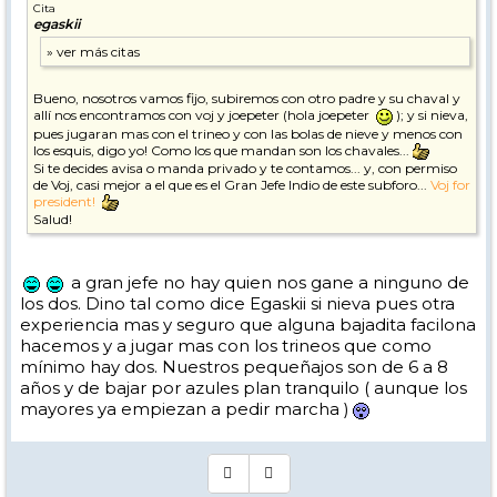
Cita
egaskii
Bueno, nosotros vamos fijo, subiremos con otro padre y su chaval y
allí nos encontramos con voj y joepeter (hola joepeter
); y si nieva,
pues jugaran mas con el trineo y con las bolas de nieve y menos con
los esquis, digo yo! Como los que mandan son los chavales...
Si te decides avisa o manda privado y te contamos... y, con permiso
de Voj, casi mejor a el que es el Gran Jefe Indio de este subforo...
Voj for
president!
Salud!
a gran jefe no hay quien nos gane a ninguno de
los dos. Dino tal como dice Egaskii si nieva pues otra
experiencia mas y seguro que alguna bajadita facilona
hacemos y a jugar mas con los trineos que como
mínimo hay dos. Nuestros pequeñajos son de 6 a 8
años y de bajar por azules plan tranquilo ( aunque los
mayores ya empiezan a pedir marcha )