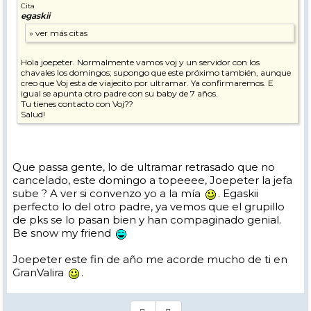
Cita
egaskii
Hola joepeter. Normalmente vamos voj y un servidor con los
chavales los domingos; supongo que este próximo también, aunque
creo que Voj esta de viajecito por ultramar. Ya confirmaremos. E
igual se apunta otro padre con su baby de 7 años.
Tu tienes contacto con Voj??
Salud!
Que passa gente, lo de ultramar retrasado que no
cancelado, este domingo a topeeee, Joepeter la jefa
sube ? A ver si convenzo yo a la mía
. Egaskii
perfecto lo del otro padre, ya vemos que el grupillo
de pks se lo pasan bien y han compaginado genial.
Be snow my friend
Joepeter este fin de año me acorde mucho de ti en
GranValira
.