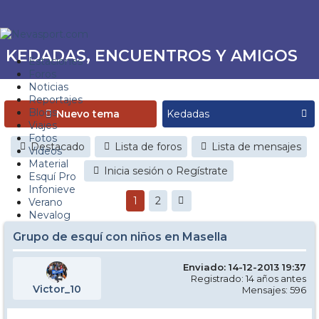
KEDADAS, ENCUENTROS Y AMIGOS
Estaciones
Foros
Noticias
Reportajes
Blogs
Nuevo tema
Viajes
Fotos
Destacado
Lista de foros
Lista de mensajes
Videos
Material
Inicia sesión o Regístrate
Esquí Pro
Infonieve
1
2
Verano
Nevalog
Grupo de esquí con niños en Masella
Enviado: 14-12-2013 19:37
Registrado: 14 años antes
Victor_10
Mensajes: 596