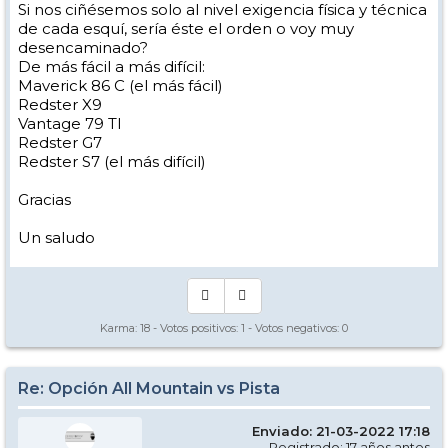
Si nos ciñésemos solo al nivel exigencia física y técnica
de cada esquí, sería éste el orden o voy muy
desencaminado?
De más fácil a más difícil:
Maverick 86 C (el más fácil)
Redster X9
Vantage 79 TI
Redster G7
Redster S7 (el más difícil)
Gracias
Un saludo
Karma:
18
- Votos positivos:
1
- Votos negativos:
0
Re: Opción All Mountain vs Pista
Enviado: 21-03-2022 17:18
Registrado: 17 años antes