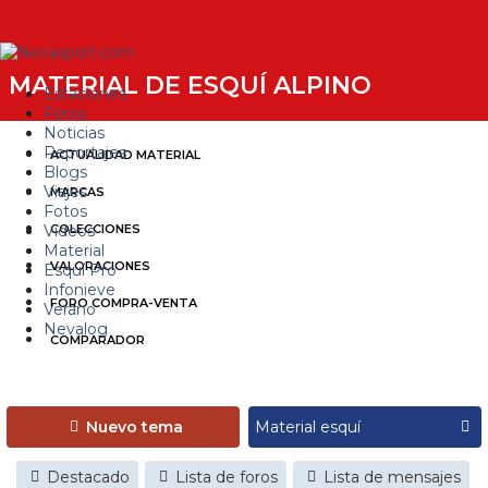
MATERIAL DE ESQUÍ ALPINO
Estaciones
Foros
Noticias
Reportajes
ACTUALIDAD MATERIAL
Blogs
Viajes
MARCAS
Fotos
Videos
COLECCIONES
Material
VALORACIONES
Esquí Pro
Infonieve
FORO COMPRA-VENTA
Verano
Nevalog
COMPARADOR
Nuevo tema
Destacado
Lista de foros
Lista de mensajes