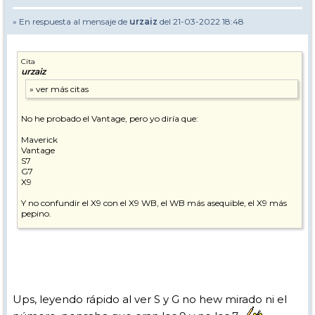
» En respuesta al mensaje de
urzaiz
del 21-03-2022 18:48
Cita
urzaiz
No he probado el Vantage, pero yo diría que:
Maverick
Vantage
S7
G7
X9
Y no confundir el X9 con el X9 WB, el WB más asequible, el X9 más
pepino.
Si buscas en Google
X9 WB
encontrarás buena información ;-)
Ups, leyendo rápido al ver S y G no hew mirado ni el