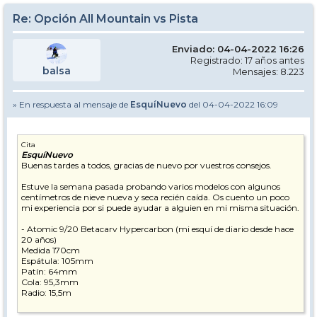
Re: Opción All Mountain vs Pista
Enviado: 04-04-2022 16:26
Registrado: 17 años antes
balsa
Mensajes: 8.223
» En respuesta al mensaje de
EsquíNuevo
del 04-04-2022 16:09
Cita
EsquíNuevo
Buenas tardes a todos, gracias de nuevo por vuestros consejos.
Estuve la semana pasada probando varios modelos con algunos
centímetros de nieve nueva y seca recién caída. Os cuento un poco
mi experiencia por si puede ayudar a alguien en mi misma situación.
- Atomic 9/20 Betacarv Hypercarbon (mi esquí de diario desde hace
20 años)
Medida 170cm
Espátula: 105mm
Patín: 64mm
Cola: 95,3mm
Radio: 15,5m