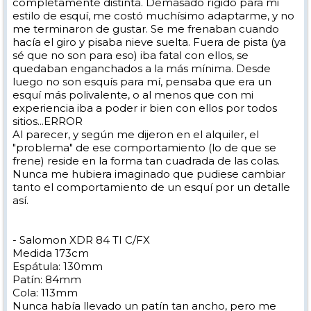
completamente distinta. Demasado rígido para mi
estilo de esquí, me costó muchísimo adaptarme, y no
me terminaron de gustar. Se me frenaban cuando
hacía el giro y pisaba nieve suelta. Fuera de pista (ya
sé que no son para eso) iba fatal con ellos, se
quedaban enganchados a la más mínima. Desde
luego no son esquís para mí, pensaba que era un
esquí más polivalente, o al menos que con mi
experiencia iba a poder ir bien con ellos por todos
sitios...ERROR
Al parecer, y según me dijeron en el alquiler, el
"problema" de ese comportamiento (lo de que se
frene) reside en la forma tan cuadrada de las colas.
Nunca me hubiera imaginado que pudiese cambiar
tanto el comportamiento de un esquí por un detalle
así.
- Salomon XDR 84 TI C/FX
Medida 173cm
Espátula: 130mm
Patín: 84mm
Cola: 113mm
Nunca había llevado un patín tan ancho, pero me