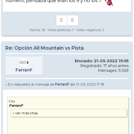
número, pensaba que eran los 9 y no los 7
Karma:
18
- Votos positivos:
1
- Votos negativos:
0
Re: Opción All Mountain vs Pista
Enviado: 21-03-2022 19:05
Registrado: 17 años antes
FerranF
Mensajes: 11.029
» En respuesta al mensaje de
FerranF
del 21-03-2022 17:18
Cita
FerranF