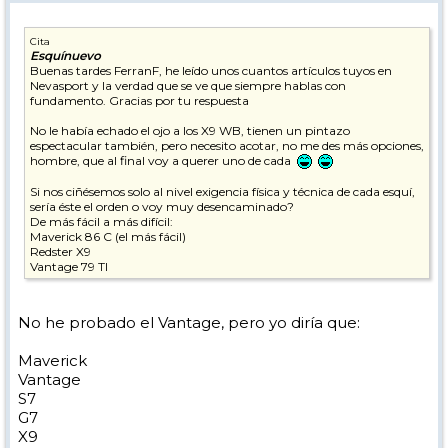
Cita
Esquínuevo
Buenas tardes FerranF, he leído unos cuantos artículos tuyos en
Nevasport y la verdad que se ve que siempre hablas con
fundamento. Gracias por tu respuesta
No le había echado el ojo a los X9 WB, tienen un pintazo
espectacular también, pero necesito acotar, no me des más opciones,
hombre, que al final voy a querer uno de cada
Si nos ciñésemos solo al nivel exigencia física y técnica de cada esquí,
sería éste el orden o voy muy desencaminado?
De más fácil a más difícil:
Maverick 86 C (el más fácil)
Redster X9
Vantage 79 TI
Redster G7
Redster S7 (el más difícil)
No he probado el Vantage, pero yo diría que:
Gracias
Un saludo
Maverick
Vantage
S7
G7
X9