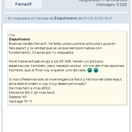
FerranF
Mensajes: 11.029
» En respuesta al mensaje de
Esquínuevo
del 21-03-2022 16:01
Cita
Esquínuevo
Buenas tardes FerranF, he leído unos cuantos artículos tuyos en
Nevasport y la verdad que se ve que siempre hablas con
fundamento. Gracias por tu respuesta
No le había echado el ojo a los X9 WB, tienen un pintazo
espectacular también, pero necesito acotar, no me des más opciones,
hombre, que al final voy a querer uno de cada
Si nos ciñésemos solo al nivel exigencia física y técnica de cada esquí,
sería éste el orden o voy muy desencaminado?
De más fácil a más difícil:
Maverick 86 C (el más fácil)
Redster X9
Vantage 79 TI
Redster G7
Redster S7 (el más difícil)
Gracias
Un saludo