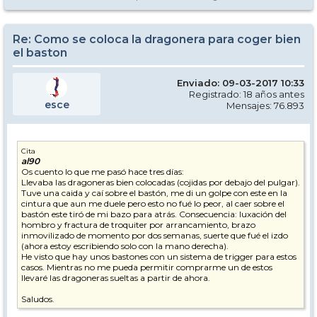
Re: Como se coloca la dragonera para coger bien
el baston
Enviado: 09-03-2017 10:33
Registrado: 18 años antes
esce
Mensajes: 76.893
Cita
al90
Os cuento lo que me pasó hace tres días:
Llevaba las dragoneras bien colocadas (cojidas por debajo del pulgar).
Tuve una caida y caí sobre el bastón, me di un golpe con este en la
cintura que aun me duele pero esto no fué lo peor, al caer sobre el
bastón este tiró de mi bazo para atrás. Consecuencia: luxación del
hombro y fractura de troquiter por arrancamiento, brazo
inmovilizado de momento por dos semanas, suerte que fué el izdo
(ahora estoy escribiendo solo con la mano derecha).
He visto que hay unos bastones con un sistema de trigger para estos
casos. Mientras no me pueda permitir comprarme un de estos
llevaré las dragoneras sueltas a partir de ahora.
Saludos.