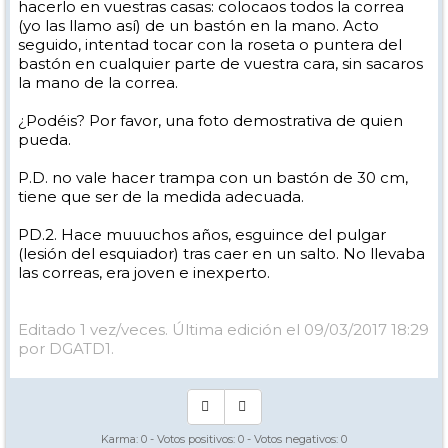
hacerlo en vuestras casas: colocaos todos la correa
(yo las llamo así) de un bastón en la mano. Acto
seguido, intentad tocar con la roseta o puntera del
bastón en cualquier parte de vuestra cara, sin sacaros
la mano de la correa.
¿Podéis? Por favor, una foto demostrativa de quien
pueda.
P.D. no vale hacer trampa con un bastón de 30 cm,
tiene que ser de la medida adecuada.
PD.2. Hace muuuchos años, esguince del pulgar
(lesión del esquiador) tras caer en un salto. No llevaba
las correas, era joven e inexperto.
Editado 1 vez/veces. Última edición el 09/03/2017 18:29
por DGATD1.
Karma:
0
- Votos positivos:
0
- Votos negativos:
0