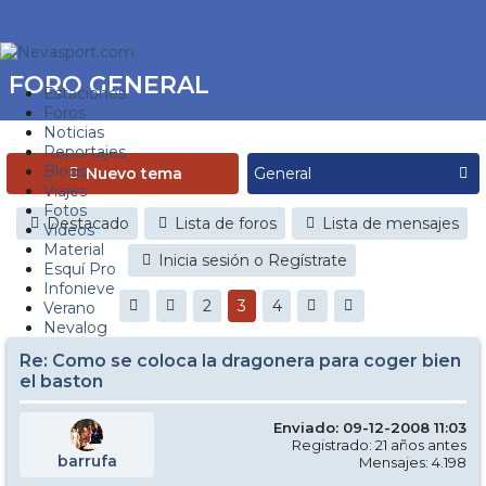
FORO GENERAL
Estaciones
Foros
Noticias
Reportajes
Blogs
Nuevo tema
Viajes
Fotos
Destacado
Lista de foros
Lista de mensajes
Videos
Material
Inicia sesión o Regístrate
Esquí Pro
Infonieve
2
3
4
Verano
Nevalog
Re: Como se coloca la dragonera para coger bien
el baston
Enviado: 09-12-2008 11:03
Registrado: 21 años antes
barrufa
Mensajes: 4.198