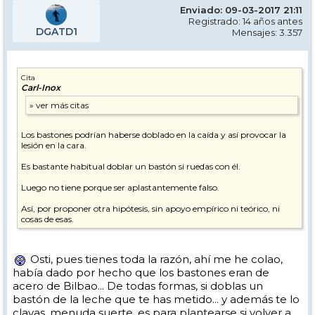
Enviado: 09-03-2017 21:11
Registrado: 14 años antes
DGATD1
Mensajes: 3.357
Cita
Carl-Inox
Los bastones podrían haberse doblado en la caída y así provocar la
lesión en la cara.
Es bastante habitual doblar un bastón si ruedas con él.
Luego no tiene porque ser aplastantemente falso.
Así, por proponer otra hipótesis, sin apoyo empírico ni teórico, ni
cosas de esas.
Osti, pues tienes toda la razón, ahí me he colao,
había dado por hecho que los bastones eran de
acero de Bilbao... De todas formas, si doblas un
bastón de la leche que te has metido... y además te lo
clavas, menuda suerte, es para plantearse si volver a