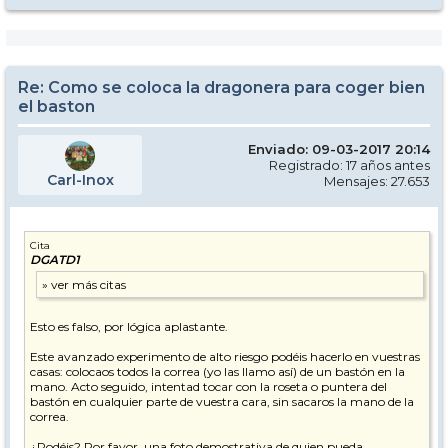
Re: Como se coloca la dragonera para coger bien
el baston
Enviado: 09-03-2017 20:14
Registrado: 17 años antes
Carl-Inox
Mensajes: 27.653
Cita
DGATD1
Esto es falso, por lógica aplastante.
Este avanzado experimento de alto riesgo podéis hacerlo en vuestras
casas: colocaos todos la correa (yo las llamo así) de un bastón en la
mano. Acto seguido, intentad tocar con la roseta o puntera del
bastón en cualquier parte de vuestra cara, sin sacaros la mano de la
correa.
¿Podéis? Por favor, una foto demostrativa de quien pueda.