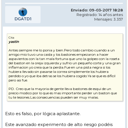
Enviado: 09-03-2017 18:28
Registrado: 14 años antes
DGATD1
Mensajes: 3.357
Cita
yastin
Antes siempre me lo ponia y bien.Pero todo cambio cuando a un
amigo mio tuvo una caida y los bastones empezaron a hacer
aspavientos con la tan mala fortuna que uno la golpeo con la roseta
del baston en la oreja izquierda y sufrio un pequeño corte y una gran
inflamacion yo creia que la perdia.Fue en una pista negra si los
hubiera llevado sin pasarse la correa simplemente los hubiera
perdido o yo que iba detras se los hubiera cogido.Ya se que es dificil
pero asi fue.
PD. Creo que la mayoria de gente lleva bastones de esqui de un
precio modico por lo que es mas importante perder un baston que
tu te lesiones.Las consecuencias pueden ser muy malas.
Esto es falso, por lógica aplastante.
Este avanzado experimento de alto riesgo podéis