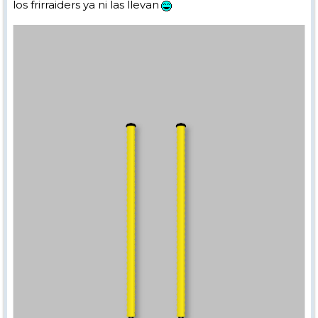
los frirraiders ya ni las llevan