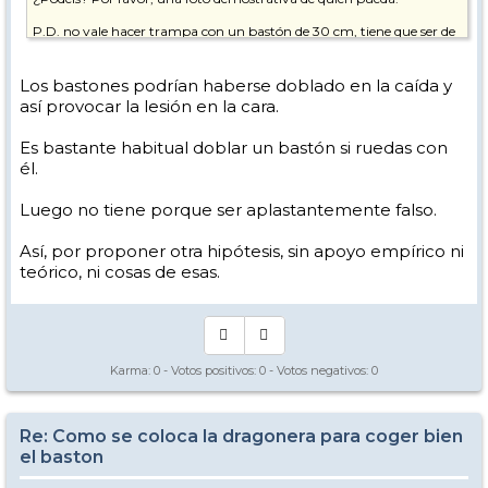
P.D. no vale hacer trampa con un bastón de 30 cm, tiene que ser de
la medida adecuada.
PD.2. Hace muuuchos años, esguince del pulgar (lesión del
Los bastones podrían haberse doblado en la caída y
esquiador) tras caer en un salto. No llevaba las correas, era joven e
así provocar la lesión en la cara.
inexperto.
Es bastante habitual doblar un bastón si ruedas con
él.
Luego no tiene porque ser aplastantemente falso.
Así, por proponer otra hipótesis, sin apoyo empírico ni
teórico, ni cosas de esas.
Karma:
0
- Votos positivos:
0
- Votos negativos:
0
Re: Como se coloca la dragonera para coger bien
el baston