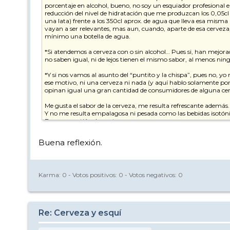
porcentaje en alcohol, bueno, no soy un esquiador profesional 
reducción del nivel de hidratación que me produzcan los 0,05cl 
una lata) frente a los 350cl aprox. de agua que lleva esa misma
vayan a ser relevantes, mas aun, cuando, aparte de esa cervez
mínimo una botella de agua.
*Si atendemos a cerveza con o sin alcohol… Pues si, han mejor
no saben igual, ni de lejos tienen el mismo sabor, al menos nin
*Y si nos vamos al asunto del “puntito y la chispa”, pues no, 
ese motivo, ni una cerveza ni nada (y aquí hablo solamente p
opinan igual una gran cantidad de consumidores de alguna cerv
Me gusta el sabor de la cerveza, me resulta refrescante además.
Y no me resulta empalagosa ni pesada como las bebidas isotónica
Bueno, cuestión de gustos, supongo…
Prohibir la cerveza en pistas porque en algún momento alguien
Buena reflexión.
momento alguien se pueda saltar los limites de velocidad.
Eso si, que si hay un accidente en pistas se haga la prueba del a
Karma:
0
- Votos positivos:
0
- Votos negativos:
0
Bueno, y la cerveza post esquí… Pues sin comentarios, si no has
Y si has de conducir entramos en el debate "beber cerveza y con
Re: Cerveza y esquí