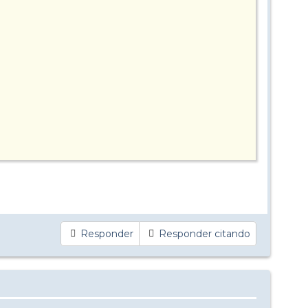
ca con limitación de velocidad a 120km/h. porque en algún
aro.
Responder
Responder citando