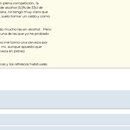
en plena competición, la
de alcohol (5,5% de 33cl de
 lata, no tengo muy claro que
a, suelo tomar un caldo y como
ado mucho las sin alcohol… Pero
guna de las que yo he probado.
yo no me tomo una cerveza por
or mi, aunque apuesto que
eza en pistas).
s y los refrescos habituales.
 pueda esquiar bebido es como prohibir por ley que los coches salgan de fabri
lcohol a los implicados y si dan positivo se actúe en consecuencia, de acuerdo, cl
 de conducir, para mi es un placer.
ducir" (contra lo que estoy totalmente en contra)… Pero ese es otro tema, no?