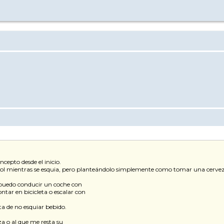
ncepto desde el inicio.
ohol mientras se esquia, pero planteándolo simplemente como tomar una cerve
i puedo conducir un coche con
tar en bicicleta o escalar con
ta de no esquiar bebido.
a o al que me resta su