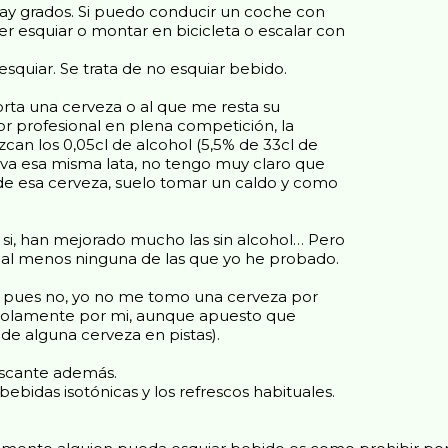
hay grados. Si puedo conducir un coche con
r esquiar o montar en bicicleta o escalar con
esquiar. Se trata de no esquiar bebido.
orta una cerveza o al que me resta su
r profesional en plena competición, la
can los 0,05cl de alcohol (5,5% de 33cl de
leva esa misma lata, no tengo muy claro que
 de esa cerveza, suelo tomar un caldo y como
 si, han mejorado mucho las sin alcohol… Pero
r, al menos ninguna de las que yo he probado.
a”, pues no, yo no me tomo una cerveza por
o solamente por mi, aunque apuesto que
de alguna cerveza en pistas).
rescante además.
bidas isotónicas y los refrescos habituales.