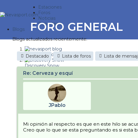
Estaciones
Foros
Noticias
FORO GENERAL
Reportajes
Blogs
Blogs actualizados recientemente:
nevasport blog
Destacado
Lista de foros
Lista de mensa
Discovery Snow
Re: Cerveza y esquí
Brasil
It's a powder da
Diario de un friki
JPablo
Nevasport Chile
Revista NIX
Mi opinión al respecto es que en este hilo se acu
Creo que lo que se esta preguntando es si esta
Metiendo Cantos