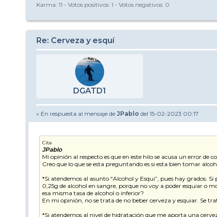
Karma:
11
- Votos positivos:
1
- Votos negativos:
0
Re: Cerveza y esquí
DGATD1
» En respuesta al mensaje de
JPablo
del 15-02-2023 00:17
Cita
JPablo
Mi opinión al respecto es que en este hilo se acusa un error de co
Creo que lo que se esta preguntando es si esta bien tomar alc
*Si atendemos al asunto “Alcohol y Esqui”, pues hay grados. S
0,25g de alcohol en sangre, porque no voy a poder esquiar o mon
esa misma tasa de alcohol o inferior?
En mi opinión, no se trata de no beber cerveza y esquiar. Se tra
*Si atendemos al nivel de hidratación que me aporta una cervez