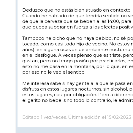
es un acto de FE!
Deduzco que no estás bien situado en contexto. S
si tienes la suerte de no haber bebido nunca ( de verdad que lo 
Cuando he hablado de que tendría sentido no ven
pues tienes mas suerte que yo...
de que la cerveza que se beben a las 14:00, para
que pueda superar en fuerza a los efectos positi
Tampoco he dicho que no haya bebido, no sé por
tocado, como casi todo hijo de vecino. No estoy m
años), en alguna ocasión de ambiente nocturno mus
en el desfogue. A veces pienso que es triste, pe
gustan, pero no tengo pasión por practicarlos, e
esto no me pasa en la montaña, por lo que, en e
por eso no le veo el sentido.
Me interesa sabe si hay gente a la que le pasa 
disfruta en estos lugares nocturnos, sin alcohol, 
estos lugares, casi por obligación. Pero a difer
el garito no bebe, sino todo lo contrario, le admi
Editado 1 vez/veces. Última edición el 15/02/202