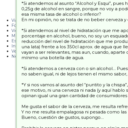
*Si atendemos al asunto “Alcohol y Esqui”, pues 
PUCAF - Blog
0,25g de alcohol en sangre, porque no voy a pode
esa misma tasa de alcohol o inferior?
Esquiaryviajar.com
En mi opinión, no se trata de no beber cerveza y 
Viajes
Fotos
*Si atendemos al nivel de hidratación que me ap
Videos
Material
porcentaje en alcohol, bueno, no soy un esquiado
Esquí Pro
reducción del nivel de hidratación que me produz
Infonieve
una lata) frente a los 350cl aprox. de agua que l
Verano
vayan a ser relevantes, mas aun, cuando, aparte
Nevalog
mínimo una botella de agua.
*Si atendemos a cerveza con o sin alcohol… Pues
no saben igual, ni de lejos tienen el mismo sabo
*Y si nos vamos al asunto del “puntito y la chisp
ese motivo, ni una cerveza ni nada (y aquí habl
opinan igual una gran cantidad de consumidores 
Me gusta el sabor de la cerveza, me resulta ref
Y no me resulta empalagosa ni pesada como las be
Bueno, cuestión de gustos, supongo…