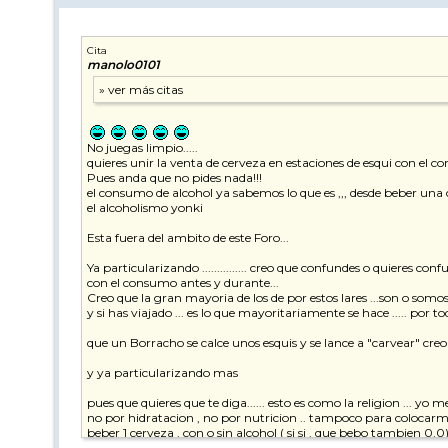
Cita
manolo0101
No juegas limpio.....
quieres unir la venta de cerveza en estaciones de esqui con el co
Pues anda que no pides nada!!!
el consumo de alcohol ya sabemos lo que es ,,, desde beber un
el alcoholismo yonki
Esta fuera del ambito de este Foro...
Ya particularizando ............... creo que confundes o quieres co
con el consumo antes y durante...
Creo que la gran mayoria de los de por estos lares ...son o somos
y si has viajado ... es lo que mayoritariamente se hace ..... por to
que un Borracho se calce unos esquis y se lance a "carvear" creo
y ya particularizando mas
pues que quieres que te diga...... esto es como la religion ... yo 
no por hidratacion , no por nutricion .. tampoco para colocar
beber 1 cerveza , con o sin alcohol ( si si , que bebo tambien 0,0