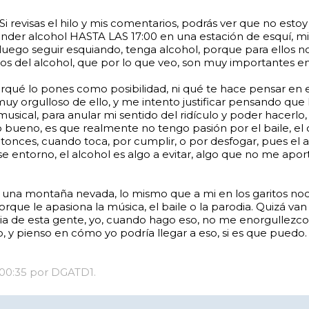
i revisas el hilo y mis comentarios, podrás ver que no esto
envidio) y de disfrutar de un buen vaso de agua
der alcohol HASTA LAS 17:00 en una estación de esquí, mie
 luego seguir esquiando, tenga alcohol, porque para ellos n
vos del alcohol, que por lo que veo, son muy importantes e
qué lo pones como posibilidad, ni qué te hace pensar en 
uy orgulloso de ello, y me intento justificar pensando que l
ical, para anular mi sentido del ridículo y poder hacerlo, p
ro bueno, es que realmente no tengo pasión por el baile, el
ntonces, cuando toca, por cumplir, o por desfogar, pues el
se entorno, el alcohol es algo a evitar, algo que no me ap
en una montaña nevada, lo mismo que a mi en los garitos no
porque le apasiona la música, el baile o la parodia. Quizá v
encia de esta gente, yo, cuando hago eso, no me enorgulle
ro, y pienso en cómo yo podría llegar a eso, si es que puedo.
3 00:35 por DGATD1.