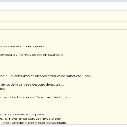
nsumo de alcohol en general ....
a cerveza o vino muy de vez en cuando a
nfundir ... el consumo de alcohol despues de haber esquiado ...
 de los de la cerveza despues de esquiar..
dos..
 que todos lo vamos a Censurar... tenlo claro
me tomo la cerveza por placer....
me... simplemente porque me da placer
) , entre amigos y con el cuerpo castigado..