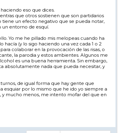
y haciendo eso que dices.
ntras que otros sostienen que son partidarios
o tiene un efecto negativo que se pueda notar,
n un entorno de esquí.
ello. Yo me he pillado mis melopeas cuando ha
o hacía (y lo sigo haciendo una vez cada 1 o 2
ara colaborar en la provocación de las risas, o
 cante, la parodia y estos ambientes. Algunos me
 alcohol es una buena herramienta. Sin embargo,
orta absolutamente nada que pueda necesitar, y
cturnos, de igual forma que hay gente que
an a esquiar por lo mismo que he ido yo siempre a
zco, y mucho menos, me intento mofar del que en