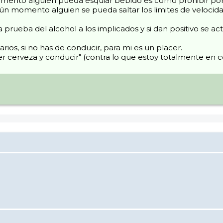
omento alguien pueda esquiar bebido es como prohibir por 
ún momento alguien se pueda saltar los limites de velocida
la prueba del alcohol a los implicados y si dan positivo se 
ios, si no has de conducir, para mi es un placer.
r cerveza y conducir" (contra lo que estoy totalmente en c