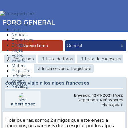
FORO GENERAL
Estaciones
Foros
Noticias
Reportajes
Blogs
Nuevo tema
Viajes
Fotos
Destacado
Lista de foros
Lista de mensajes
Videos
Material
Inicia sesión o Regístrate
Esquí Pro
Infonieve
Verano
consejos viaje a los alpes franceses
Nevalog
Enviado: 12-11-2021 14:42
Registrado: 4 años antes
albertlopez
Mensajes: 3
Hola buenas, somos 2 amigos que este enero a
principios, nos vamos 5 dias a esquiar por los alpes