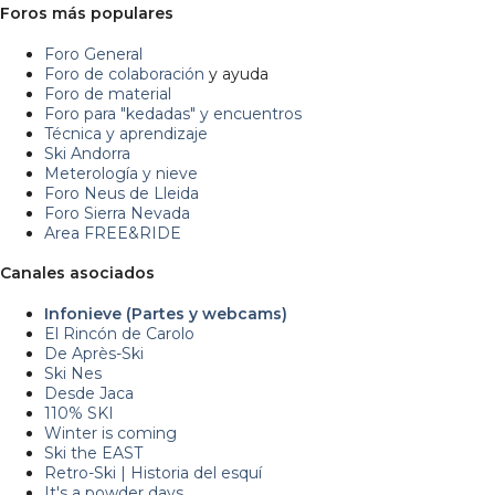
Foros más populares
Foro General
Foro de colaboración
y ayuda
Foro de material
Foro para "kedadas" y encuentros
Técnica y aprendizaje
Ski Andorra
Meterología y nieve
Foro Neus de Lleida
Foro Sierra Nevada
Area FREE&RIDE
Canales asociados
Infonieve (Partes y webcams)
El Rincón de Carolo
De Après-Ski
Ski Nes
Desde Jaca
110% SKI
Winter is coming
Ski the EAST
Retro-Ski | Historia del esquí
It's a powder days