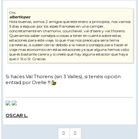
Cita
albertlopez
Hola buenas, somos 2 amigos que este enero a principios, nos vamos
5 dias a esquiar por los alpes franceses en una camper,
concretamente en chamonix, courchevel, val d'isere y val thorens.
Queriamos saber consejos o cosas a tener en cuenta sobre estas
estaciones para este viaje, lo que mas nos preocupa seria tema
carreteras, si suelen cerrar debido a la nieve o consejos para hacer el
viaje mas economico en estas estaciones ya que alguna hemos visto
que es bastante carera y si creeis que hay alguna estacion que haya
que ir SI o SI. Gracias
Si haces Val Thorens (sin 3 Valles), si tenéis opción
entrad por Orelle !!!
OSCAR L.