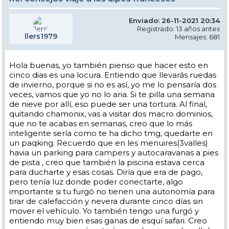
Enviado: 26-11-2021 20:34
Registrado: 13 años antes
llers1979
Mensajes: 681
Hola buenas, yo también pienso que hacer esto en
cinco dias es una locura. Entiendo que llevarás ruedas
de invierno, porque si no es así, yo me lo pensaría dos
veces, vamos que yo no lo aria. Si te pilla una semana
de nieve por allí, eso puede ser una tortura. Al final,
quitando chamonix, vas a visitar dos macro dominios,
que no te acabas en semanas, creo que lo más
inteligente sería como te ha dicho tmg, quedarte en
un paqking. Recuerdo que en les menuires(3valles)
havia un parking para campers y autocaravanas a pies
de pista , creo que también la piscina estava cerca
para ducharte y esas cosas. Diría que era de pago,
pero tenía luz donde poder conectarte, algo
importante si tu furgó no tienen una autonomía para
tirar de calefacción y nevera durante cinco días sin
mover el vehículo. Yo también tengo una furgó y
entiendo muy bien esas ganas de esquí safari. Creo