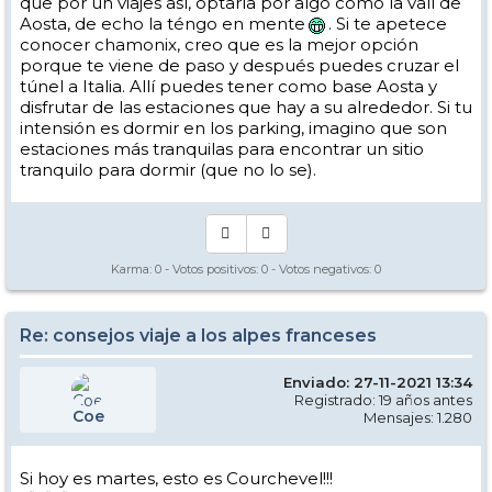
que por un viajes así, optaría por algo como la vall de
Aosta, de echo la téngo en mente
. Si te apetece
conocer chamonix, creo que es la mejor opción
porque te viene de paso y después puedes cruzar el
túnel a Italia. Allí puedes tener como base Aosta y
disfrutar de las estaciones que hay a su alrededor. Si tu
intensión es dormir en los parking, imagino que son
estaciones más tranquilas para encontrar un sitio
tranquilo para dormir (que no lo se).
Karma:
0
- Votos positivos:
0
- Votos negativos:
0
Re: consejos viaje a los alpes franceses
Enviado: 27-11-2021 13:34
Registrado: 19 años antes
Coe
Mensajes: 1.280
Si hoy es martes, esto es Courchevel!!!