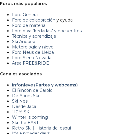
Foros más populares
Foro General
Foro de colaboración
y ayuda
Foro de material
Foro para "kedadas" y encuentros
Técnica y aprendizaje
Ski Andorra
Meterología y nieve
Foro Neus de Lleida
Foro Sierra Nevada
Area FREE&RIDE
Canales asociados
Infonieve (Partes y webcams)
El Rincón de Carolo
De Après-Ski
Ski Nes
Desde Jaca
110% SKI
Winter is coming
Ski the EAST
Retro-Ski | Historia del esquí
It's a powder days