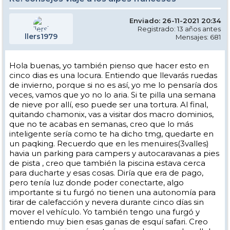
Enviado: 26-11-2021 20:34
Registrado: 13 años antes
llers1979
Mensajes: 681
Hola buenas, yo también pienso que hacer esto en
cinco dias es una locura. Entiendo que llevarás ruedas
de invierno, porque si no es así, yo me lo pensaría dos
veces, vamos que yo no lo aria. Si te pilla una semana
de nieve por allí, eso puede ser una tortura. Al final,
quitando chamonix, vas a visitar dos macro dominios,
que no te acabas en semanas, creo que lo más
inteligente sería como te ha dicho tmg, quedarte en
un paqking. Recuerdo que en les menuires(3valles)
havia un parking para campers y autocaravanas a pies
de pista , creo que también la piscina estava cerca
para ducharte y esas cosas. Diría que era de pago,
pero tenía luz donde poder conectarte, algo
importante si tu furgó no tienen una autonomía para
tirar de calefacción y nevera durante cinco días sin
mover el vehículo. Yo también tengo una furgó y
entiendo muy bien esas ganas de esquí safari. Creo