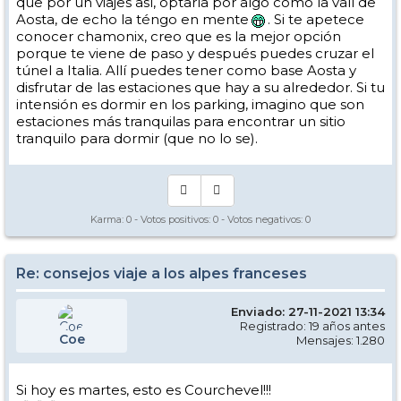
que por un viajes así, optaría por algo como la vall de
Aosta, de echo la téngo en mente
. Si te apetece
conocer chamonix, creo que es la mejor opción
porque te viene de paso y después puedes cruzar el
túnel a Italia. Allí puedes tener como base Aosta y
disfrutar de las estaciones que hay a su alrededor. Si tu
intensión es dormir en los parking, imagino que son
estaciones más tranquilas para encontrar un sitio
tranquilo para dormir (que no lo se).
Karma:
0
- Votos positivos:
0
- Votos negativos:
0
Re: consejos viaje a los alpes franceses
Enviado: 27-11-2021 13:34
Registrado: 19 años antes
Coe
Mensajes: 1.280
Si hoy es martes, esto es Courchevel!!!