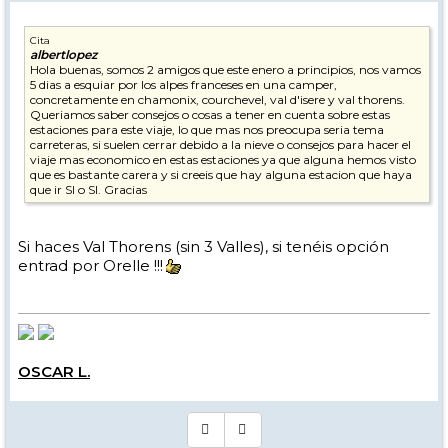
Cita
albertlopez
Hola buenas, somos 2 amigos que este enero a principios, nos vamos
5 dias a esquiar por los alpes franceses en una camper,
concretamente en chamonix, courchevel, val d'isere y val thorens.
Queriamos saber consejos o cosas a tener en cuenta sobre estas
estaciones para este viaje, lo que mas nos preocupa seria tema
carreteras, si suelen cerrar debido a la nieve o consejos para hacer el
viaje mas economico en estas estaciones ya que alguna hemos visto
que es bastante carera y si creeis que hay alguna estacion que haya
que ir SI o SI. Gracias
Si haces Val Thorens (sin 3 Valles), si tenéis opción
entrad por Orelle !!!
OSCAR L.