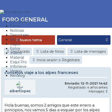
FORO GENERAL
Estaciones
Foros
Noticias
Reportajes
Blogs
Nuevo tema
Viajes
Fotos
Destacado
Lista de foros
Lista de mensajes
Videos
Material
Inicia sesión o Regístrate
Esquí Pro
Infonieve
Verano
consejos viaje a los alpes franceses
Nevalog
Enviado: 12-11-2021 14:42
Registrado: 4 años antes
albertlopez
Mensajes: 3
Hola buenas, somos 2 amigos que este enero a
principios, nos vamos 5 dias a esquiar por los alpes